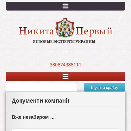
Перейти
к
основному
содержанию
380674338111
Шукати країну
Документи компанії
Вже незабаром ...