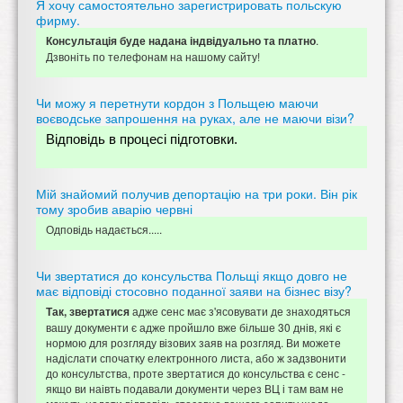
Я хочу самостоятельно зарегистрировать польскую
фирму.
.
Консультація буде надана індвідуально та платно
Дзвоніть по телефонам на нашому сайту!
Чи можу я перетнути кордон з Польщею маючи
воєводське запрошення на руках, але не маючи візи?
Відповідь в процесі підготовки.
Мій знайомий получив депортацію на три роки. Він рік
тому зробив аварію червні
Одповідь надається.....
Чи звертатися до консульства Польщі якщо довго не
має відповіді стосовно поданної заяви на бізнес візу?
адже сенс має з'ясовувати де знаходяться
Так, звертатися
вашу документи є адже пройшло вже більше 30 днів, які є
нормою для розгляду візових заяв на розгляд. Ви можете
надіслати спочатку електронного листа, або ж задзвонити
до консультства, проте звертатися до консульства є сенс -
якщо ви наівть подавали документи через ВЦ і там вам не