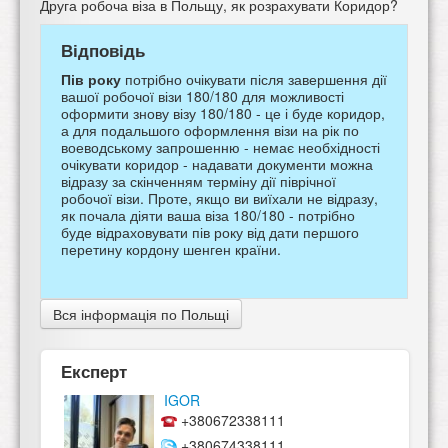
Друга робоча віза в Польщу, як розрахувати Коридор?
Відповідь
Пів року
потрібно очікувати після завершення дії
вашої робочої візи 180/180 для можливості
оформити знову візу 180/180 - це і буде коридор,
а для подальшого оформлення візи на рік по
воеводському запрошенню - немає необхідності
очікувати коридор - надавати документи можна
відразу за скінченням терміну дії піврічної
робочої візи. Проте, якщо ви виїхали не відразу,
як почала діяти ваша віза 180/180 - потрібно
буде відраховувати пів року від дати першого
перетину кордону шенген країни.
Вся інформація по Польщі
Експерт
IGOR
+380672338111
+380674338111