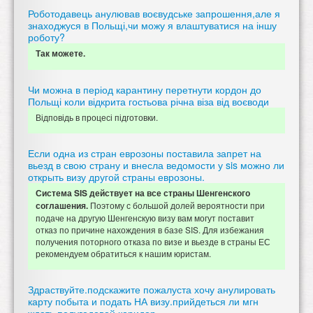
Роботодавець анулював воєвудське запрошення,але я
знаходжуся в Польщі,чи можу я влаштуватися на іншу
роботу?
Так можете.
Чи можна в період карантину перетнути кордон до
Польщі коли відкрита гостьова річна віза від воєводи
Відповідь в процесі підготовки.
Если одна из стран еврозоны поставила запрет на
вьезд в свою страну и внесла ведомости у sis можно ли
открыть визу другой страны еврозоны.
Система SIS действует на все страны Шенгенского
Поэтому с большой долей вероятности при
соглашения.
подаче на другую Шенгенскую визу вам могут поставит
отказ по причине нахождения в базе SIS. Для избежания
получения поторного отказа по визе и вьезде в страны ЕС
рекомендуем обратиться к нашим юристам.
Здраствуйте.подскажите пожалуста хочу анулировать
карту побыта и подать НА визу.прийдеться ли мгн