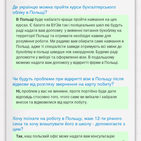
Де українцю можна пройти курси бухгалтерського
обліку в Польщі?
буде набагато краще пройти навчання на цих
В Польщі
курсах. Є багато як ВУЗів так і поліцеальних шкіл які будуть
раді надати вам доппомгу у вивченні питання бухобліку на
территорії Польщі та отримати необхідні навики для
розуміння роботи. Ми радимо вам обирати саме навчання в
Польщі, адже ті спеціалісти завжди отримують всі зміни до
бухобліку в польщі швидше ніж закордоном. Будемо раді
допомогти у виборі та оформленні візи. В подальшому
можемо надати вам допомогу у відкритті фірми в Польщі.
Чи будуть проблеми при відкритті візи в Польщу після
відмови від розглязу звернення на карту побиту?
проблем у вас не виникне, проте портібно буде дати
Ні,
відповідь стосовно того, чтого саме ви виїхали і забрали
внесок та відмовилися від карти побуту.
Хочу поїхати на роботу в Польщу, маю 12-ти річного
сина та хочу влаштувати його в школу - допомогаєте з
цим?
наш польский офіс може надати вам консультацію
Так,