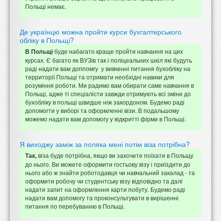
Польщі немає.
Де українцю можна пройти курси бухгалтерського
обліку в Польщі?
буде набагато краще пройти навчання на цих
В Польщі
курсах. Є багато як ВУЗів так і поліцеальних шкіл які будуть
раді надати вам доппомгу у вивченні питання бухобліку на
территорії Польщі та отримати необхідні навики для
розуміння роботи. Ми радимо вам обирати саме навчання в
Польщі, адже ті спеціалісти завжди отримують всі зміни до
бухобліку в польщі швидше ніж закордоном. Будемо раді
допомогти у виборі та оформленні візи. В подальшому
можемо надати вам допомогу у відкритті фірми в Польщі.
Я виходжу заміж за поляка мені потім віза потрібна?
віза буде потрібна, якщо ви захочете поїхати в Польщу
Так,
до нього. Ви можете оформити гостьову візу і приїздити до
нього або ж знайти роботодавця чи навчальний закалад - та
оформити робочу чи студентську візу відповідно та далі
надати запит на оформлення карти побуту. Будемо раді
надати вам допомогу та проконсультувати в вирішенні
питання по перебуванню в Польщі.