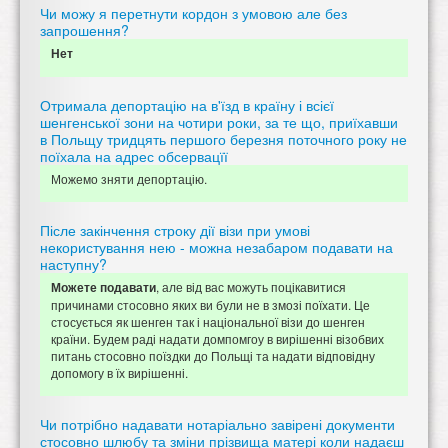
Чи можу я перетнути кордон з умовою але без
запрошення?
Нет
Отримала депортацію на в'їзд в країну і всієї
шенгенської зони на чотири роки, за те що, приїхавши
в Польщу тридцять першого березня поточного року не
поїхала на адрес обсервацїї
Можемо зняти депортацію.
Післе закінчення строку дії візи при умові
некористування нею - можна незабаром подавати на
наступну?
, але від вас можуть поцікавитися
Можете подавати
причинами стосовно яких ви були не в змозі поїхати. Це
стосується як шенген так і національної візи до шенген
країни. Будем раді надати домпомгоу в вирішенні візобвих
питань стосовно поїздки до Польщі та надати відповідну
допомогу в їх вирішенні.
Чи потрібно надавати нотаріально завірені документи
стосовно шлюбу та зміни прізвища матері коли надаєш