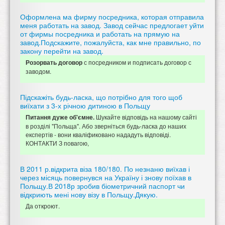
Оформлена ма фирму посредника, которая отправила
меня работать на завод. Завод сейчас предлогает уйти
от фирмы посредника и работать на прямую на
завод.Подскажите, пожалуйста, как мне правильно, по
закону перейти на завод.
с посредником и подписать договор с
Розорвать договор
заводом.
Підскажіть будь-ласка, що потрібно для того щоб
виїхати з 3-х річною дитиною в Польщу
Шукайте відповідь на нашому сайті
Питання дуже об'ємне.
в розділі "Польща". Або зверніться будь-ласка до наших
експертів - вони кваліфиковано нададуть відповіді.
КОНТАКТИ З повагою,
В 2011 р.відкрита віза 180/180. По незнаню виїхав і
через місяць повернувся на Україну і знову поїхав в
Польщу.В 2018р зробив біометричний паспорт чи
відкриють мені нову візу в Польщу.Дякую.
Да откроют.