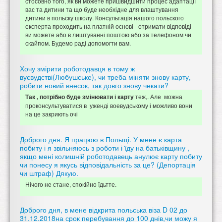
стосовно того, як ви можете пришвидшити процес адаптації
вас та дитини та що буде необхідне для влаштування
дитини в польску школу. Консультація нашого польского
експерта проходить на платній основі - отримати відповіді
ви можете або в лиштуванні поштою або за телефоном чи
скайпом. Будемо раді допомогти вам.
Хочу змірити роботодавця в тому ж
вуєвудстві(Любушське), чи треба міняти знову карту,
робити новий внесок, так довго знову чекати?
теж,. Але можна
Так , потрібно буде змінювати і карту
проконсультуватися в уженді воевудському і можливо вони
на це закриють очі
Доброго дня. Я працюю в Польщі. У мене є карта
побиту і я звільняюсь з роботи і їду на батьківщину ,
якщо мені колишній роботодавець анулює карту побиту
чи понесу я якусь відповідальність за це? (Депортація
чи штраф) Дякую.
Нічого не стане, спокійно їдьтте.
Доброго дня, в мене відкрита польська віза D 02 до
31.12.2018на срок перебування до 100 днів,чи можу я