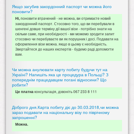
Якщо загубив закордонний паспорт чи можна його
поновити?
поновити втрачений - не можна, ви отримаєте новий
Ні,
закордонний паспорт. Стосовно того, що ви перебували в
шенгені довше терміну дії вашої візи - потрібно знати на
скільки саме, при необхідності - ми можемо зродити запит
стосовно чи перебуваєте ви як порушник і досі. Подавати на
оформлення візи можна. якщо в цьому є необхідність.
Звертайтеся до наших експертів - будемо раді допомогти
вам.
Чи можна анулювати карту побиту будучи тут на
Україні? Напишіть яка це процедура в Польщі? З
попереднім працедавцем погані відносини? Що
робити?
консультація, дзвоніть 067 233 8 111
Це платна
Доброго дня.Карта побиту діє до 30.03.2018,чи можна
зараз подавати на національну візу по піврічному
запрошенні?
Можна.