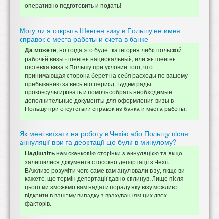
оперативно подготовить и подать!
Могу ли я открыть Шенген визу в Польшу не имея
справок с места работы и счета в банке
, но тогда это будет категория либо польской
Да можете
рабочей визы - шенген национальный, или же шенген
гостевая виза в Польшу при условии того, что
принимающая сторона берет на себя расходы по вашему
пребыванию за весь его период. Будем рады
проконсультировать и помочь собрать необходимые
дополнительные документы для оформления визы в
Польшу при отсутствии справок из банка и места работы.
Як мені виїхати на роботу в Чехію або Польщу після
аннуляції візи та деортації що були в минулому?
нам сканкопію сторінки з аннуляцією та якщо
Надішліть
залишилися документи стосовно депортації з Чехії.
ВАжливо розуміти чого саме вам анулювали візу, якщо ви
кажете, що термін депортації давно сплинув. Лище після
цього ми зможемо вам надати пораду яку візу можливо
відкрити в вашому випадку з врахуванням цих двох
факторів.