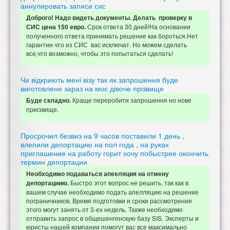
аннулировать записи сис
Доброго! Надо видеть документы. Делать проверку в
Срок ответа 30 дней!На основании
СИС цена 150 евро.
полученного ответа принимать решение как бороться.Нет
гарантии что из СИС вас исключат. Но можем сделать
все,что возможно, чтобы это попытаться сделать!
Чи відкриють мені візу так як запрошення буде
виготовлене зараз на моє дівоче прізвище
Краще переробити запрошення но нове
Буде складно.
приізвище.
Просрочил безвиз на 9 часов поставили 1 день ,
влепили депортацию на пол года , на руках
приглашение на работу горит хочу побыстрее окончить
термин депортации
Необходимо подаваться апееляция на отмену
Быстро этот вопрос не решить, так как в
депортациию.
вашем случае необходимо подать апелляцию на решение
пограничников. Время подготовки и сроки рассмотрения
этого могут занять от 3-ех недель. Также необходимо
отправить запрос в общешенгенскую базу SIS. Эксперты и
юристы нашей компании помогут вас все максимально