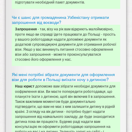
підготувати необхідний пакет документів.
Чи є шанс для громадянина Узбекістану отримати
запрошення від воєводи?
- так, візу на рік вам відкриють малоймовірно,
Запрошення
проте якщо ви справді їдете працювати до Польщі - просіть
у вашого роботодавця надати допоміжні документи як
додаткові супроводжуючі документи для отримання робочої
візи. Якщо у вас виникнуть питання стосовно оформлення
візи або запрошення - можете проконсультуватися
стосовно його оформлення у нас.
Які мені потрібні зібрати документи для оформлення
візи для роботи в Польщі виїхати хочу з дитиною?
допоможе вам зібрати необхідні документи для
Наш юрист
оофрмлення візи. Ви маєте попередити роботодавця, що
плануєте їхати з дитиною, щоб він включив її в запрошення.
Також важливим моментом буде документально
підтвердити, що вам не має з ким залишити дитину в рідній
країні. З огляду на вік дитини - потрібно будет надати
запрошення від навчального закладу, де буде знаходитися
дитина пока ви працюєте. Будемо раді надати вам
консультацію як оформити роботодавцю хапрошення на
роботу на вас і на дитину. Залишіть запит на сайті - і