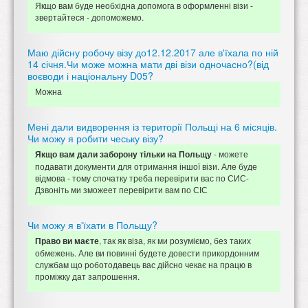
Якщо вам буде необхідна допомога в оформленні візи -
звертайтеся - допоможемо.
Маю дійсну робочу візу до12.12.2017 але в'їхала по ній
14 січня.Чи може можна мати дві візи одночасно?(від
воєводи і національну D05?
Можна
Мені дали видворення із території Польщі на 6 місяців.
Чи можу я робити чеську візу?
- можете
Якщо вам дали заборону тільки на Польщу
подавати документи для отримання іншої візи. Але буде
відмова - тому спочатку треба перевірити вас по СИС-
Дзвоніть ми зможеет перевірити вам по СІС
Чи можу я в'їхати в Польщу?
, так як віза, як ми розуміємо, без таких
Право ви маєте
обмежень. Але ви повинні будете довести прикордонним
службам що роботодавець вас дійсно чекає на працю в
проміжку дат запрошення.