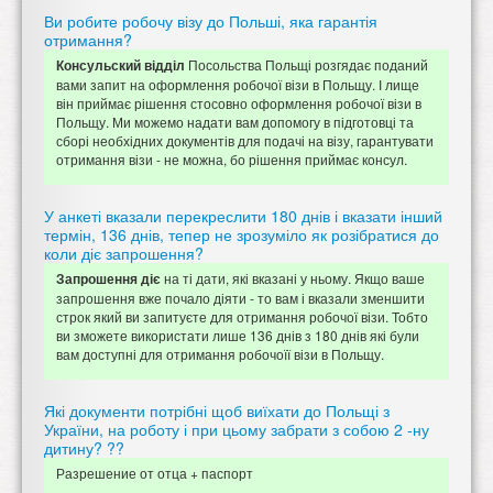
Ви робите робочу візу до Польші, яка гарантія
отримання?
Посольства Польщі розгядає поданий
Консульский відділ
вами запит на оформлення робочої візи в Польщу. І лище
він приймає рішення стосовно оформлення робочої візи в
Польщу. Ми можемо надати вам допомогу в підготовці та
сборі необхідних документів для подачі на візу, гарантувати
отримання візи - не можна, бо рішення приймає консул.
У анкеті вказали перекреслити 180 днів і вказати інший
термін, 136 днів, тепер не зрозуміло як розібратися до
коли діє запрошення?
на ті дати, які вказані у ньому. Якщо ваше
Запрошення діє
запрошення вже почало діяти - то вам і вказали зменшити
строк який ви запитуєте для отримання робочої візи. Тобто
ви зможете використати лише 136 днів з 180 днів які були
вам доступні для отримання робочоїї візи в Польщу.
Які документи потрібні щоб виїхати до Польщі з
України, на роботу і при цьому забрати з собою 2 -ну
дитину? ??
Разрешение от отца + паспорт