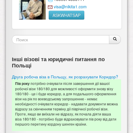
visa@nikita1.com
ASKWHATSAP
Форма
Поиск
Поиск
поиска
Інші візові та юридичні питання по
Польщі
Друга робоча віза в Польщу, як розрахувати Коридор?
потрібно очікувати після завершення дії вашої
Пів року
робочої візи 180/180 для можливості оформити знову візу
180/180 - це і буде коридор, а для подальшого оформлення
візи на рік по воеводському запрошенню - немає
необхідності очікувати коридор - надавати документи можна
відразу за скінченням терміну дії піврічної робочої візи.
Проте, якщо ви виїхали не відразу, як почала діяти ваша
віза 180/180 - потрібно буде відраховувати пів року від дати
першого перетину кордону шенген країни.