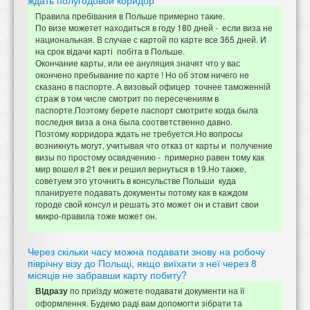
ждать полугодовой коридор
Правила пребівания в Польше примерно такие.
По визе можетет находиться в году 180 дней - если виза не
национальная. В случае с картой по карте все 365 дней. И
на срок відачи карті побіта в Польше.
Окончание карты, или ее ануляция значят что у вас
окончено пребывание по карте ! Но об этом ничего не
сказано в паспорте. А визовый офицер точнее таможенній
страж в том числе смотрит по пересечениям в
паспорте.Поэтому берете паспорт смотрите когда была
последня виза а она была соответственно давно.
Поэтому корридора ждать не требуется.Но вопросы
возникнуть могут, учитывая что отказ от карты и получение
визы по простому освядчению - примерно равен тому как
мир вошел в 21 век и решил вернуться в 19.Но также,
советуем это уточнить в консульстве Польши куда
планируете подавать документы потому как в каждом
городе свой консул и решать это может он и ставит свои
микро-правила тоже может он.
Через скільки часу можна подавати знову на робочу
піврічну візу до Польщі, якщо виїхати з неї через 8
місяців не забравши карту побиту?
по приїзду можете подавати документи на її
ВІдразу
оформлення. Будемо раді вам допомогти зібрати та