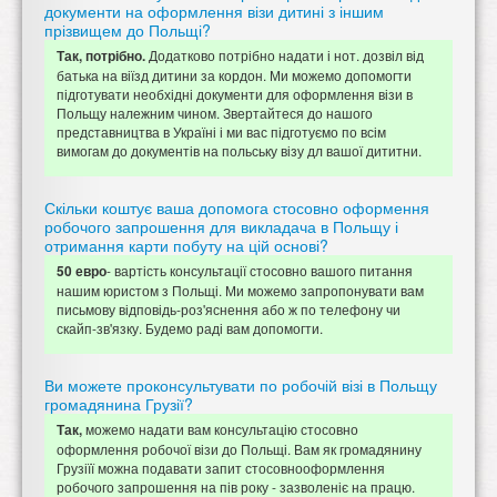
документи на оформлення візи дитині з іншим
прізвищем до Польщі?
Додатково потрібно надати і нот. дозвіл від
Так, потрібно.
батька на віїзд дитини за кордон. Ми можемо допомогти
підготувати необхідні документи для оформлення візи в
Польщу належним чином. Звертайтеся до нашого
представництва в Україні і ми вас підготуємо по всім
вимогам до документів на польську візу дл вашої дититни.
Скільки коштує ваша допомога стосовно оформення
робочого запрошення для викладача в Польщу і
отримання карти побуту на цій основі?
- вартість консультації стосовно вашого питання
50 евро
нашим юристом з Польщі. Ми можемо запропонувати вам
письмову відповідь-роз'яснення або ж по телефону чи
скайп-зв'язку. Будемо раді вам допомогти.
Ви можете проконсультувати по робочій візі в Польщу
громадянина Грузії?
можемо надати вам консультацію стосовно
Так,
оформлення робочої візи до Польщі. Вам як громадянину
Грузіїї можна подавати запит стосовнооформлення
робочого запрошення на пів року - зазволеніє на працю.