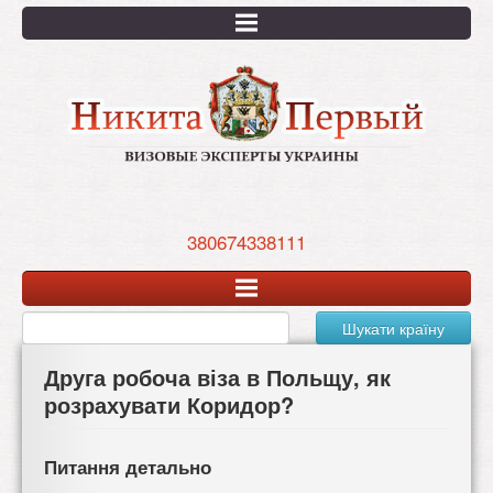
Перейти
к
основному
содержанию
380674338111
Шукати країну
Друга робоча віза в Польщу, як
розрахувати Коридор?
Питання детально