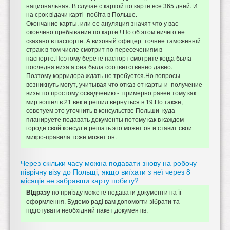
национальная. В случае с картой по карте все 365 дней. И
на срок відачи карті побіта в Польше.
Окончание карты, или ее ануляция значят что у вас
окончено пребывание по карте ! Но об этом ничего не
сказано в паспорте. А визовый офицер точнее таможенній
страж в том числе смотрит по пересечениям в
паспорте.Поэтому берете паспорт смотрите когда была
последня виза а она была соответственно давно.
Поэтому корридора ждать не требуется.Но вопросы
возникнуть могут, учитывая что отказ от карты и получение
визы по простому освядчению - примерно равен тому как
мир вошел в 21 век и решил вернуться в 19.Но также,
советуем это уточнить в консульстве Польши куда
планируете подавать документы потому как в каждом
городе свой консул и решать это может он и ставит свои
микро-правила тоже может он.
Через скільки часу можна подавати знову на робочу
піврічну візу до Польщі, якщо виїхати з неї через 8
місяців не забравши карту побиту?
по приїзду можете подавати документи на її
ВІдразу
оформлення. Будемо раді вам допомогти зібрати та
підготувати необхідний пакет документів.