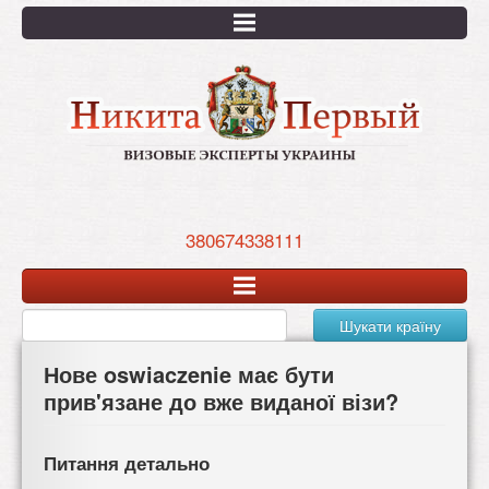
Перейти
к
основному
содержанию
380674338111
Шукати країну
Нове oswiaczenie має бути
прив'язане до вже виданої візи?
Питання детально