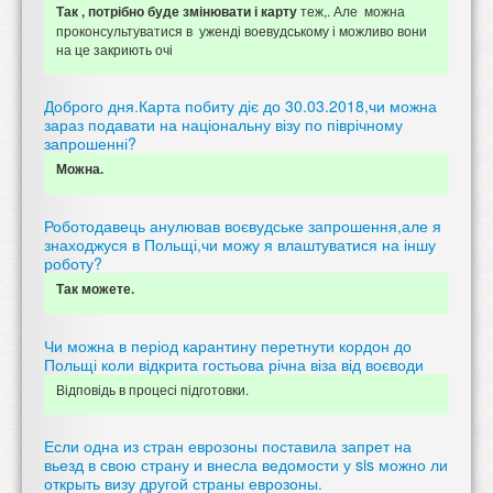
теж,. Але можна
Так , потрібно буде змінювати і карту
проконсультуватися в уженді воевудському і можливо вони
на це закриють очі
Доброго дня.Карта побиту діє до 30.03.2018,чи можна
зараз подавати на національну візу по піврічному
запрошенні?
Можна.
Роботодавець анулював воєвудське запрошення,але я
знаходжуся в Польщі,чи можу я влаштуватися на іншу
роботу?
Так можете.
Чи можна в період карантину перетнути кордон до
Польщі коли відкрита гостьова річна віза від воєводи
Відповідь в процесі підготовки.
Если одна из стран еврозоны поставила запрет на
вьезд в свою страну и внесла ведомости у sis можно ли
открыть визу другой страны еврозоны.