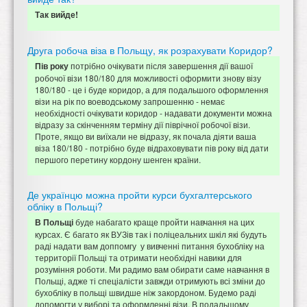
Так вийде!
Друга робоча віза в Польщу, як розрахувати Коридор?
потрібно очікувати після завершення дії вашої
Пів року
робочої візи 180/180 для можливості оформити знову візу
180/180 - це і буде коридор, а для подальшого оформлення
візи на рік по воеводському запрошенню - немає
необхідності очікувати коридор - надавати документи можна
відразу за скінченням терміну дії піврічної робочої візи.
Проте, якщо ви виїхали не відразу, як почала діяти ваша
віза 180/180 - потрібно буде відраховувати пів року від дати
першого перетину кордону шенген країни.
Де українцю можна пройти курси бухгалтерського
обліку в Польщі?
буде набагато краще пройти навчання на цих
В Польщі
курсах. Є багато як ВУЗів так і поліцеальних шкіл які будуть
раді надати вам доппомгу у вивченні питання бухобліку на
территорії Польщі та отримати необхідні навики для
розуміння роботи. Ми радимо вам обирати саме навчання в
Польщі, адже ті спеціалісти завжди отримують всі зміни до
бухобліку в польщі швидше ніж закордоном. Будемо раді
допомогти у виборі та оформленні візи. В подальшому