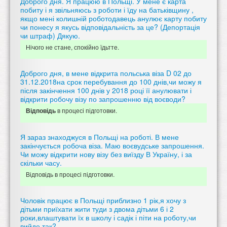
Доброго дня. Я працюю в Польщі. У мене є карта
побиту і я звільняюсь з роботи і їду на батьківщину ,
якщо мені колишній роботодавець анулює карту побиту
чи понесу я якусь відповідальність за це? (Депортація
чи штраф) Дякую.
Нічого не стане, спокійно їдьтте.
Доброго дня, в мене відкрита польська віза D 02 до
31.12.2018на срок перебування до 100 днів,чи можу я
після закінчення 100 днів у 2018 році її анулювати і
відкрити робочу візу по запрошенню від воєводи?
в процесі підготовки.
Відповідь
Я зараз знаходжуся в Польщі на роботі. В мене
закінчується робоча віза. Маю воєвудське запрошення.
Чи можу відкрити нову візу без виїзду В Україну, і за
скільки часу.
Відповідь в процесі підготовки.
Чоловік працює в Польщі приблизно 1 рік,я хочу з
дітьми приїхати жити туди з двома дітьми 6 і 2
роки,влаштувати їх в школу і садік і піти на роботу,чи
вийде так?