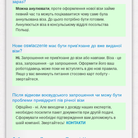
зараз?
, проте оформлення нової візи займе
Можна анулювати
певний час та можуть поцікаваитися чому саме була
аннульована віза. До цього потрібно бути готовим.
Аннулюється віза в консульському відділі посольства
Польщі.
Нове oswiaczenie має бути прив'язане до вже виданої
візи?
Запрошення не прив'язане до візи або навпаки. Віза - це
Ні.
віза, запрошення - це запрошення. Оформити його ваш
роботодавець може поки не вступлять в дію нові правила.
Якщо у вас виникнуть питання стосовно карт побуту -
звертайтеся.
Після відмови воєвудського запрошення чи можу бути
проблеми привідкриті пів річної візи
Офіційно - ні. Але виходячи з досвіду наших експертів,
необхідно посилити пакет документів при другій подачі.
Сформувати необхідні підтверждення вам допоможуть в
шаій компанії. Звертайтесь!
КОНТАКТИ