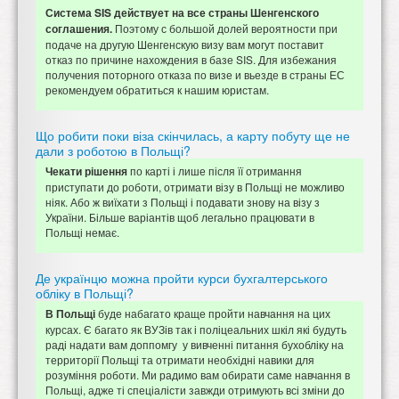
Система SIS действует на все страны Шенгенского
Поэтому с большой долей вероятности при
соглашения.
подаче на другую Шенгенскую визу вам могут поставит
отказ по причине нахождения в базе SIS. Для избежания
получения поторного отказа по визе и вьезде в страны ЕС
рекомендуем обратиться к нашим юристам.
Що робити поки віза скінчилась, а карту побуту ще не
дали з роботою в Польщі?
по карті і лише після її отримання
Чекати рішення
приступати до роботи, отримати візу в Польщі не можливо
ніяк. Або ж виїхати з Польщі і подавати знову на візу з
України. Більше варіантів щоб легально працювати в
Польщі немає.
Де українцю можна пройти курси бухгалтерського
обліку в Польщі?
буде набагато краще пройти навчання на цих
В Польщі
курсах. Є багато як ВУЗів так і поліцеальних шкіл які будуть
раді надати вам доппомгу у вивченні питання бухобліку на
территорії Польщі та отримати необхідні навики для
розуміння роботи. Ми радимо вам обирати саме навчання в
Польщі, адже ті спеціалісти завжди отримують всі зміни до