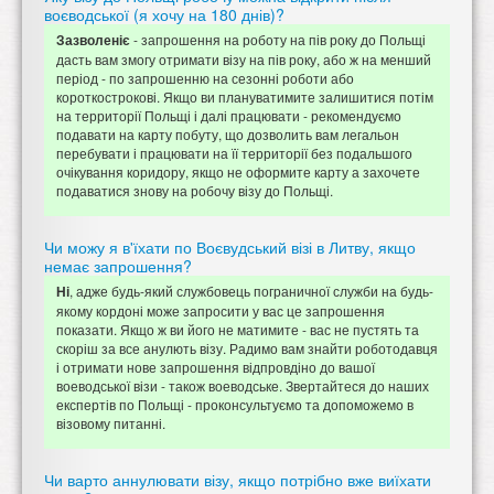
воєводської (я хочу на 180 днів)?
- запрошення на роботу на пів року до Польщі
Зазволеніє
дасть вам змогу отримати візу на пів року, або ж на менший
період - по запрошенню на сезонні роботи або
короткострокові. Якщо ви плануватимите залишитися потім
на территорії Польщі і далі працювати - рекомендуємо
подавати на карту побуту, що дозволить вам легальон
перебувати і працювати на її территорії без подальшого
очікування коридору, якщо не оформите карту а захочете
подаватися знову на робочу візу до Польщі.
Чи можу я в'їхати по Воєвудський візі в Литву, якщо
немає запрошення?
, адже будь-який службовець пограничної служби на будь-
Ні
якому кордоні може запросити у вас це запрошення
показати. Якщо ж ви його не матимите - вас не пустять та
скоріш за все анулють візу. Радимо вам знайти роботодавця
і отримати нове запрошення відпровдіно до вашої
воеводської візи - також воеводське. Звертайтеся до наших
експертів по Польщі - проконсультуємо та допоможемо в
візовому питанні.
Чи варто аннулювати візу, якщо потрібно вже виїхати