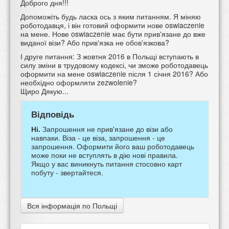
Доброго дня!!!
Допоможіть будь ласка ось з яким питанням. Я міняю
роботодавця, і він готовий оформити нове oswiaczenie
на мене. Нове oswiaczenie має бути прив'язане до вже
виданої візи? Або прив'язка не обов'язкова?
І друге питання: З жовтня 2016 в Польщі вступають в
силу зміни в трудовому кодексі, чи зможе роботодавець
оформити на мене oswiaczenie після 1 січня 2016? Або
необхідно оформляти zezwolenie?
Щиро Дякую...
Відповідь
Ні.
Запрошення не прив'язане до візи або
навпаки. Віза - це віза, запрошення - це
запрошення. Оформити його ваш роботодавець
може поки не вступлять в дію нові правила.
Якщо у вас виникнуть питання стосовно карт
побуту - звертайтеся.
Вся інформація по Польщі