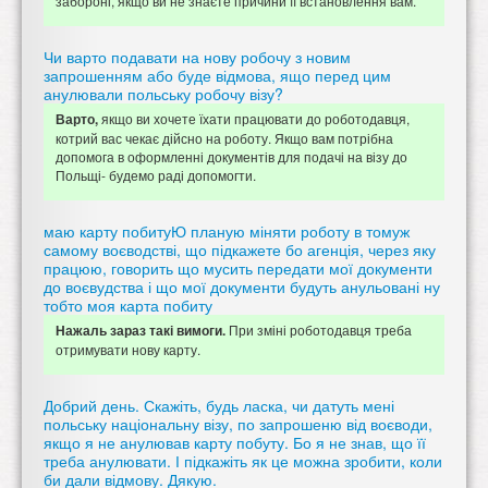
забороні, якщо ви не знаєте причини її встановлення вам.
Чи варто подавати на нову робочу з новим
запрошенням або буде відмова, ящо перед цим
анулювали польську робочу візу?
якщо ви хочете їхати працювати до роботодавця,
Варто,
котрий вас чекає дійсно на роботу. Якщо вам потрібна
допомога в оформленні документів для подачі на візу до
Польщі- будемо раді допомогти.
маю карту побитуЮ планую міняти роботу в томуж
самому воєводстві, що підкажете бо агенція, через яку
працюю, говорить що мусить передати мої документи
до воєвудства і що мої документи будуть анульовані ну
тобто моя карта побиту
При зміні роботодавця треба
Нажаль зараз такі вимоги.
отримувати нову карту.
Добрий день. Скажіть, будь ласка, чи датуть мені
польську національну візу, по запрошеню від воєводи,
якщо я не анулював карту побуту. Бо я не знав, що її
треба анулювати. І підкажіть як це можна зробити, коли
би дали відмову. Дякую.