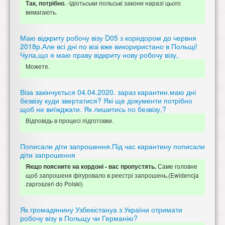
-Ідіотьськи польські закони наразі цього
Так, потрібно.
вимагають.
Маю відкриту робочу візу D05 з коридором до червня
2018р.Але всі дні по візі вже викориристано в Польщі!
Чула,що я маю праву відкриту нову робочу візу,
Можете.
Віза закінчується 04.04.2020. зараз карантин.маю дні
безвізу куди звертатися? Які ще документи потрібно
щоб не виїжджати. Як лишитись по безвізу,?
Відповідь в процесі підготовки.
Пописали діти запрошення.Під час карантину пописали
діти запрошення
Саме головне
Якщо поясните на кордоні - вас пропустять.
щоб запрошеня фігуровало в реестрі запрошень.(Ewidencja
zaproszeń do Polski)
Як громадянину Узбекістануа з України отримати
робочу візу в Польщу чи Германію?