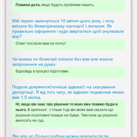
якщо будуть проблеми пишіть.
Повинні дати,
Мій термін закінчується 10 квітня цього року, і хочу
виїхати бо біометричному паспорті! І питання: Як
правильно оформити і куди звертатися щоб онулювати
візу?
Ответ послали вам на почту!
Чи можна по біометрії поїхати без візи але маючи
запрошення на руках.
Відповідь в процесі підготовки.
Подала документи(точніше адвокат) на скасування
депортації. Я від того часу, як адвокат подзвонив чекаю
вже 1.5 місяці.
Ні. якщо він знає про рішення то воно вже повино буди в
В оригіналі . І тільки тоді він може вам сказати що
нього.
рішення позитивне! Інакше не буває. Тим паче це рішення
виносить не суд.
Яку візу до Польщі робочу можна відкрити після