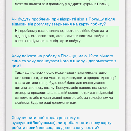
можемо надати вам допомогу у відкритті фірми в Польщі.
Чи будуть проблеми при відкритті візи в Польщу після
відмови від розглязу звернення на карту побиту?
проблем у вас не виникне, проте портібно буде дати
Ні,
відповідь стосовно того, чтого саме ви виїхали і забрали
внесок та відмовилися від карти побуту.
Хочу поїхати на роботу в Польщу, маю 12-ти річного
сина та хочу влаштувати його в школу - допомогаєте з
цим?
наш польский офіс може надати вам консультацію
Так,
стосовно того, як ви можете пришвидшити процес адаптації
вас та дитини та що буде необхідне для влаштування
дитини в польску школу. Консультація нашого польского
експерта проходить на платній основі - отримати відповіді
ви можете або в лиштуванні поштою або за телефоном чи
скайпом. Будемо раді допомогти вам.
Хочу змірити роботодавця в тому ж
вуєвудстві(Любушське), чи треба міняти знову карту,
робити новий внесок, так довго знову чекати?