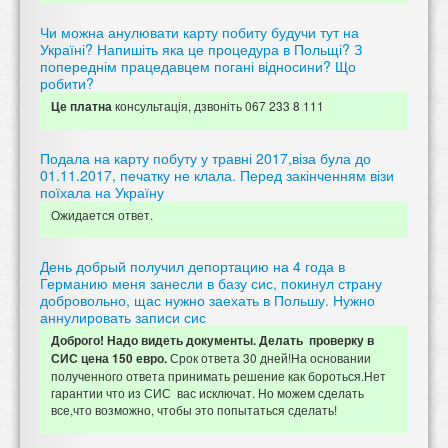
Чи можна анулювати карту побиту будучи тут на
Україні? Напишіть яка це процедура в Польщі? З
попереднім працедавцем погані відносини? Що
робити?
консультація, дзвоніть 067 233 8 111
Це платна
Подала на карту побуту у травні 2017,віза була до
01.11.2017, печатку не клала. Перед закінченням візи
поїхала на Україну
Ожидается ответ.
День добрый получил депортацию на 4 года в
Германию меня занесли в базу сис, покинул страну
добровольно, щас нужно заехать в Польшу. Нужно
аннулировать записи сис
Доброго! Надо видеть документы. Делать проверку в
Срок ответа 30 дней!На основании
СИС цена 150 евро.
полученного ответа принимать решение как бороться.Нет
гарантии что из СИС вас исключат. Но можем сделать
все,что возможно, чтобы это попытаться сделать!