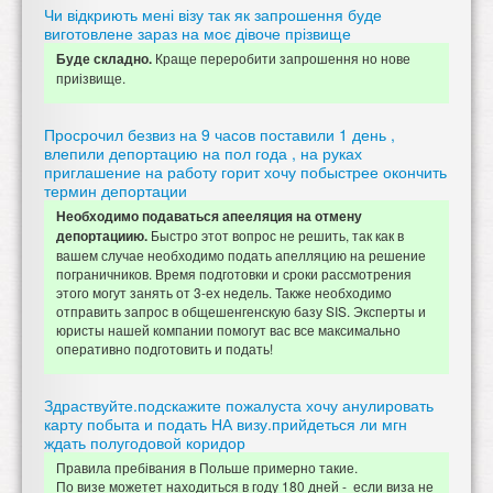
Чи відкриють мені візу так як запрошення буде
виготовлене зараз на моє дівоче прізвище
Краще переробити запрошення но нове
Буде складно.
приізвище.
Просрочил безвиз на 9 часов поставили 1 день ,
влепили депортацию на пол года , на руках
приглашение на работу горит хочу побыстрее окончить
термин депортации
Необходимо подаваться апееляция на отмену
Быстро этот вопрос не решить, так как в
депортациию.
вашем случае необходимо подать апелляцию на решение
пограничников. Время подготовки и сроки рассмотрения
этого могут занять от 3-ех недель. Также необходимо
отправить запрос в общешенгенскую базу SIS. Эксперты и
юристы нашей компании помогут вас все максимально
оперативно подготовить и подать!
Здраствуйте.подскажите пожалуста хочу анулировать
карту побыта и подать НА визу.прийдеться ли мгн
ждать полугодовой коридор
Правила пребівания в Польше примерно такие.
По визе можетет находиться в году 180 дней - если виза не