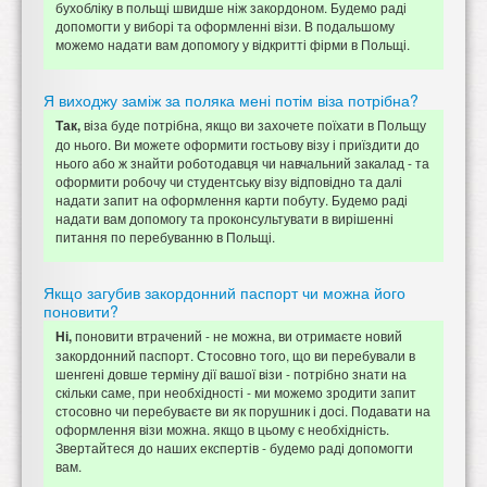
бухобліку в польщі швидше ніж закордоном. Будемо раді
допомогти у виборі та оформленні візи. В подальшому
можемо надати вам допомогу у відкритті фірми в Польщі.
Я виходжу заміж за поляка мені потім віза потрібна?
віза буде потрібна, якщо ви захочете поїхати в Польщу
Так,
до нього. Ви можете оформити гостьову візу і приїздити до
нього або ж знайти роботодавця чи навчальний закалад - та
оформити робочу чи студентську візу відповідно та далі
надати запит на оформлення карти побуту. Будемо раді
надати вам допомогу та проконсультувати в вирішенні
питання по перебуванню в Польщі.
Якщо загубив закордонний паспорт чи можна його
поновити?
поновити втрачений - не можна, ви отримаєте новий
Ні,
закордонний паспорт. Стосовно того, що ви перебували в
шенгені довше терміну дії вашої візи - потрібно знати на
скільки саме, при необхідності - ми можемо зродити запит
стосовно чи перебуваєте ви як порушник і досі. Подавати на
оформлення візи можна. якщо в цьому є необхідність.
Звертайтеся до наших експертів - будемо раді допомогти
вам.