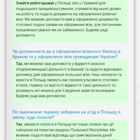
у Польщі або у Германіїї для
Знайти роботодавця
подальшого працевлаштування, отримати від нього дозвіл
на роботу та подати документи на оформлення робочої
візи. Ми можемо допомогти вам в оформленні документів
стосовно подачі заявки на оформення візи, але питаннями
працевлаштування ми не займаємося. Будемо раді
допомогти.
Чи допомогаєте ви в оформленні власного бізнесу в
Кракові та у оформленні візи громадянам України?
ми можемо вам допомогти у відкритті власної
Так,
піпдприємницької діяльності в Кракові та надати відповідно
допомогу для оформлення польської візи. Наш єксперти та
юристи в Польщі зможуть вас проконсультувати стосовно
етапів, терміну та вартості відкриття такої діяльності та
розкажуть всі нюанси для її ведення вами як іноземцем.
Будемо раді вам допомогли.
По закінченню терміну заборони на в'їзд в Польщу я
зможу туди поїхати?
, зможете поїхати в Польщу як тільки сплине час дії
Так
заборони на перетин кордону Польської Республіки. Ми
можемо надати вам відповідь що саме вказанов даній