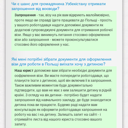
Чи є шанс для громадянина Узбекістану отримати
запрошення від воєводи?
- так, візу на рік вам відкриють малоймовірно,
Запрошення
проте якщо ви справді їдете працювати до Польщі - просіть
у вашого роботодавця надати допоміжні документи як
додаткові супроводжуючі документи для отримання робочої
візи. Якщо у вас виникнуть питання стосовно оформлення
візи або запрошення - можете проконсультуватися
стосовно його оформлення у нас.
Які мені потрібні зібрати документи для оформлення
візи для роботи в Польщі виїхати хочу з дитиною?
допоможе вам зібрати необхідні документи для
Наш юрист
оофрмлення візи. Ви маєте попередити роботодавця, що
плануєте їхати з дитиною, щоб він включив її в запрошення.
Також важливим моментом буде документально
підтвердити, що вам не має з ким залишити дитину в рідній
країні. З огляду на вік дитини - потрібно будет надати
запрошення від навчального закладу, де буде знаходитися
дитина пока ви працюєте. Будемо раді надати вам
консультацію як оформити роботодавцю хапрошення на
роботу на вас і на дитину. Залишіть запит на сайті - і
отримайте листа від нашого юриста стосовно вашого
запиту.