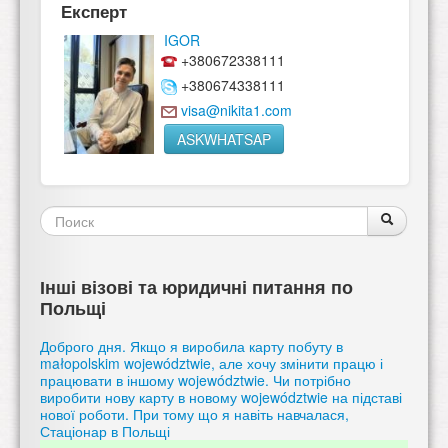
Експерт
IGOR
+380672338111
+380674338111
visa@nikita1.com
ASKWHATSAP
Форма
Поиск
Поиск
поиска
Інші візові та юридичні питання по
Польщі
Доброго дня. Якщо я виробила карту побуту в
małopolskim województwie, але хочу змінити працю і
працювати в іншому województwie. Чи потрібно
виробити нову карту в новому województwie на підставі
нової роботи. При тому що я навіть навчалася,
Стаціонар в Польщі