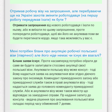
Отримав робочу візу на запрошення, але перебуваючи
ще на Україні захотів змінити роботодавця (на першу
роботу передумав їхати) як бути ?
від нового роботодавця і їхати по
Отримати запрошення
ньому, або ж виїхати по цьому запрошенню, проте
попередити роботодавця, щоб він його не анулював поки ви
будете перетинати кордо. якщо така можливість у вас є.
Мені потрібен бланк про ануляцію робочої польської
візи (піврічної) але його ніде немає чи існує він взагалі?
Проте насамперед потрібно обрати де
Бланк заяви існує
.
саме ви будете запитувати стосовно ануляції своєї
польської візи. Анулювати польську візу може консул - тоді
йому надається заява на анулюватння візи згідно діючого
закону про іноземців. Комендант прикордонного загону або
прикордонної служби також в праві анулювати візу - тоді
надається заява до головного коменданту прикордонної
служби. Або ж анулювати візу може також міністр що
відповідає за закордонні справи. Пр наданні запиту до
консула - видача рішення про анулювання польської візи
складає період часу обмежений 7 днями.