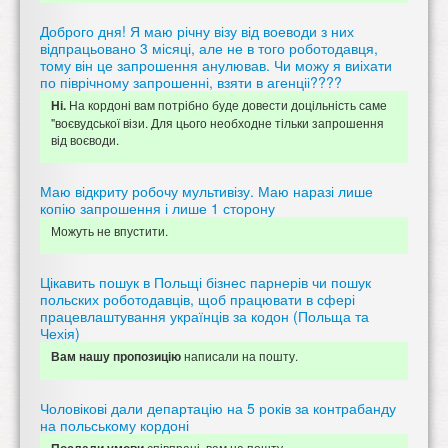
Доброго дня! Я маю річну візу від воеводи з них
відпрацьовано 3 місяці, але не в того роботодавця,
тому він це запрошення анулював. Чи можу я виіхати
по піврічному запрошенні, взяти в агенціі????
На кордоні вам потрібно буде довести доцільність саме
Ні.
"воєвудської візи. Для цього необходне тільки запрошення
від воєводи.
Маю відкриту робочу мультивізу. Маю наразі лише
копію запрошення і лише 1 сторону
Можуть не впустити.
Цікавить пошук в Польщі бізнес парнерів чи пошук
польских роботодавців, щоб працювати в сфері
працевлаштування українців за кодон (Польща та
Чехія)
написали на пошту.
Вам нашу пропозицію
Чоловікові дали департацію на 5 років за контрабанду
на польському кордоні
співпраці вам на пошту.