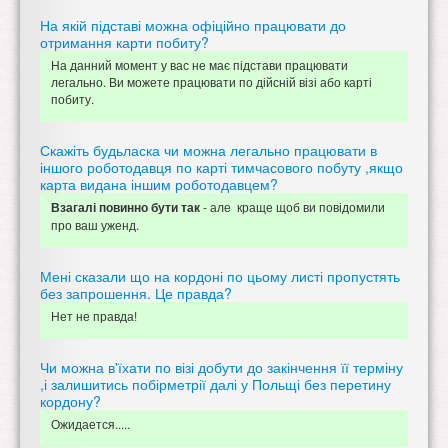
На якій підставі можна офіційно працювати до
отримання карти побиту?
На данний момент у вас не має підстави працювати
легально. Ви можете працювати по дійсній візі або карті
побиту.
Скажіть будьласка чи можна легально працювати в
іншого роботодавця по карті тимчасового побуту ,якщо
карта видана іншим роботодавцем?
- але краще щоб ви повідомили
Взагалі повинно бути так
про ваш уженд.
Мені сказали що на кордоні по цьому листі пропустять
без запрошення. Це правда?
Нет не правда!
Чи можна в'їхати по візі добути до закінчення її терміну
,і залишитись побірметрії далі у Польщі без перетину
кордону?
Ожидается.....