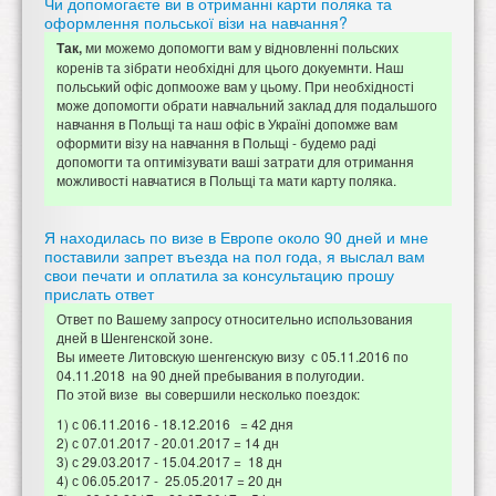
Чи допомогаєте ви в отриманні карти поляка та
оформлення польської візи на навчання?
ми можемо допомогти вам у відновленні польских
Так,
коренів та зібрати необхідні для цього докуемнти. Наш
польський офіс допмооже вам у цьому. При необхідності
може допомогти обрати навчальний заклад для подальшого
навчання в Польщі та наш офіс в Україні допомже вам
оформити візу на навчання в Польщі - будемо раді
допомогти та оптимізувати ваші затрати для отримання
можливості навчатися в Польщі та мати карту поляка.
Я находилась по визе в Европе около 90 дней и мне
поставили запрет въезда на пол года, я выслал вам
свои печати и оплатила за консультацию прошу
прислать ответ
Ответ по Вашему запросу относительно использования
дней в Шенгенской зоне.
Вы имеете Литовскую шенгенскую визу с 05.11.2016 по
04.11.2018 на 90 дней пребывания в полугодии.
По этой визе вы совершили несколько поездок:
1) с 06.11.2016 - 18.12.2016 = 42 дня
2) с 07.01.2017 - 20.01.2017 = 14 дн
3) с 29.03.2017 - 15.04.2017 = 18 дн
4) с 06.05.2017 - 25.05.2017 = 20 дн