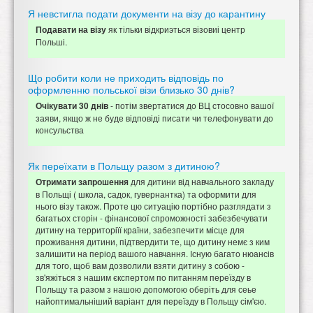
Я невстигла подати документи на візу до карантину
як тільки відкриэться візовиі центр
Подавати на візу
Польші.
Що робити коли не приходить відповідь по
оформленню польської візи близько 30 днів?
- потім звертатися до ВЦ стосовно вашої
Очікувати 30 днів
заяви, якщо ж не буде відповіді писати чи телефонувати до
консульства
Як переїхати в Польщу разом з дитиною?
для дитини від навчального закладу
Отримати запрошення
в Польщі ( школа, садок, гувернантка) та оформити для
нього візу також. Проте цю ситуацію портібно разглядати з
багатьох сторін - фінансової спроможності забезбечувати
дитину на территоріїї країни, забезпечити місце для
проживання дитини, підтвердити те, що дитину немє з ким
залишити на період вашого навчання. Існую багато нюансів
для того, щоб вам дозволили взяти дитину з собою -
зв'яжіться з нашим єкспертом по питанням переїзду в
Польщу та разом з нашою допомогою оберіть для сеье
найоптимальніший варіант для переїзду в Польщу сім'єю.