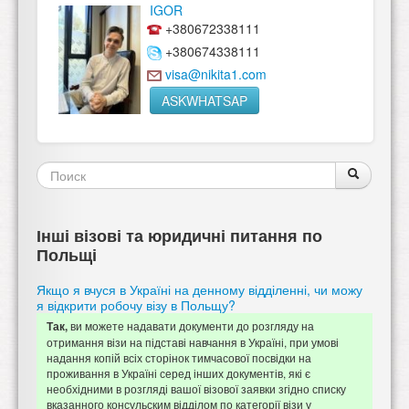
IGOR
+380672338111
+380674338111
visa@nikita1.com
ASKWHATSAP
Форма
Поиск
Поиск
поиска
Інші візові та юридичні питання по
Польщі
Якщо я вчуся в Україні на денному відділенні, чи можу
я відкрити робочу візу в Польщу?
ви можете надавати документи до розгляду на
Так,
отримання візи на підставі навчання в Україні, при умові
надання копій всіх сторінок тимчасової посвідки на
проживання в Україні серед інших документів, які є
необхідними в розгляді вашої візової заявки згідно списку
вказанного консульским відділом по категорії візи у