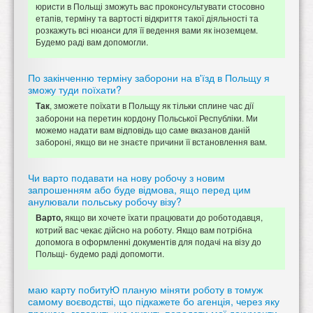
юристи в Польщі зможуть вас проконсультувати стосовно
етапів, терміну та вартості відкриття такої діяльності та
розкажуть всі нюанси для її ведення вами як іноземцем.
Будемо раді вам допомогли.
По закінченню терміну заборони на в'їзд в Польщу я
зможу туди поїхати?
, зможете поїхати в Польщу як тільки сплине час дії
Так
заборони на перетин кордону Польської Республіки. Ми
можемо надати вам відповідь що саме вказанов даній
забороні, якщо ви не знаєте причини її встановлення вам.
Чи варто подавати на нову робочу з новим
запрошенням або буде відмова, ящо перед цим
анулювали польську робочу візу?
якщо ви хочете їхати працювати до роботодавця,
Варто,
котрий вас чекає дійсно на роботу. Якщо вам потрібна
допомога в оформленні документів для подачі на візу до
Польщі- будемо раді допомогти.
маю карту побитуЮ планую міняти роботу в томуж
самому воєводстві, що підкажете бо агенція, через яку