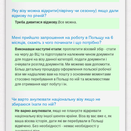
Яку візу можна відкрити(піврічну чи сезонну) якщо дали
відмову по річній?
Все можна.
Треба дивитися відмову.
Мені прийшло запрошення на роботу в Польщу на 6
місяців, скажіть з чого починати і що потрібно?
: проплатити візовий збір - стати
Виконавши наступні етапи
на чергу до ВЦ та підготоувати належним чином документи
для подачі на візу данної категоріїї. подати документи і
очікувати розгляд документів. Ми можемо вам допомогти.
Більш детальну процедуру оформлення польскої робочої
візи ми надішлемо вам на пошту з основними моментами
стосовно перебування в Польщі по ній та можливостями
для отримання карт побуту і ін.
Чи варто анулювати національну візу якщо не
збираюся їхати по ній?
, якщо не плануєте відкривати
Не варно анулювати
національну візу іншої шенген країни. Віза ву вас вже є, як
ваша візова історія, дати які ви перебували в Польщі
відмічено. Без необхідності - немає необхідності у
анулювані візи.