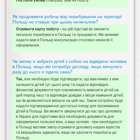
Послали умови
Як продовжити робочу візу перебуваючи на території
Польщі не ставши при цьому нелегалом?
на цій підставі ви зможете
Отримати карту побуту -
легально перебувати в Польщі та працювати. Ми можемо
надати вам в Польщі консультацію стосовно нюансів її
оформлення.
Чи зможу я забрати дітей з собою на відвідини чоловіка
в Польщі, якщо він потребує догляду, якщо минулого
разу до нього я їздила сама?
але необхідно буде підтвердити, що вам немає з ким
Так,
залишити дітей тут цього року та надати відповідно
фінансові документи про спроможність вивозити дітей на
цей період часу та відповідні довідки з місця навчання дітей,
що їм дозволяється виїхати на цей час. Також потрібно буде
надати підтверждження достатьої площі для проживання
дітей в Польщі. Ви можете звернутися до нас про допомогу
в Україні для підготовки всіх необхідних документів для
оформлення польскої візи, а ваш чоловік - при необхідності
в Польщі матиме змогу отримати допомогу наших юристів
та міграційних адвокатів, якщо ви захочете переїхати до
Польщі.