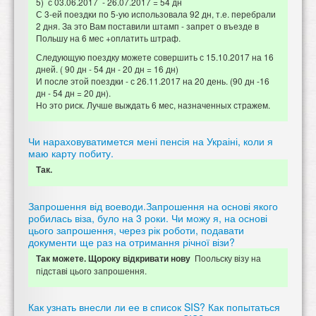
5) с 03.06.2017 - 26.07.2017 = 54 дн
С 3-ей поездки по 5-ую использовала 92 дн, т.е. перебрали
2 дня. За это Вам поставили штамп - запрет о въезде в
Польшу на 6 мес +оплатить штраф.
Следующую поездку можете совершить с 15.10.2017 на 16
дней. ( 90 дн - 54 дн - 20 дн = 16 дн)
И после этой поездки - с 26.11.2017 на 20 день. (90 дн -16
дн - 54 дн = 20 дн).
Но это риск. Лучше выждать 6 мес, назначенных стражем.
Чи нараховуватимется мені пенсія на Украіні, коли я
маю карту побиту.
Так.
Запрошення від воеводи.Запрошення на основі якого
робилась віза, було на 3 роки. Чи можу я, на основі
цього запрошення, через рік роботи, подавати
документи ще раз на отримання річної візи?
Поольску візу на
Так можете. Щороку відкривати нову
підставі цього запрошення.
Как узнать внесли ли ее в список SIS? Как попытаться