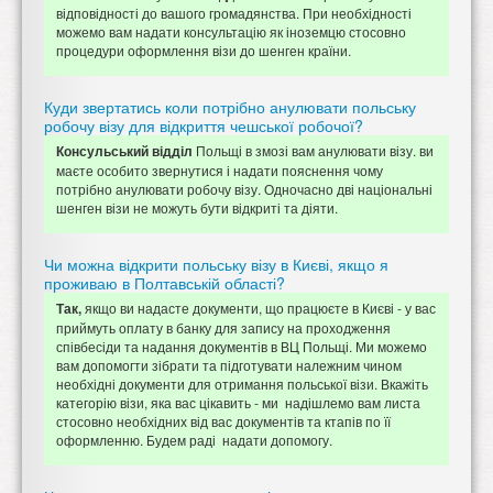
відповідності до вашого громадянства. При необхідності
можемо вам надати консультацію як іноземцю стосовно
процедури оформлення візи до шенген країни.
Куди звертатись коли потрібно анулювати польську
робочу візу для відкриття чешської робочої?
Польщі в змозі вам анулювати візу. ви
Консульський відділ
маєте особито звернутися і надати пояснення чому
потрібно анулювати робочу візу. Одночасно дві національні
шенген візи не можуть бути відкриті та діяти.
Чи можна відкрити польську візу в Києві, якщо я
проживаю в Полтавській області?
якщо ви надасте документи, що працюєте в Києві - у вас
Так,
приймуть оплату в банку для запису на проходження
співбесіди та надання документів в ВЦ Польщі. Ми можемо
вам допомогти зібрати та підготувати належним чином
необхідні документи для отримання польської візи. Вкажіть
категорію візи, яка вас цікавить - ми надішлемо вам листа
стосовно необхідних від вас документів та ктапів по її
оформленню. Будем раді надати допомогу.