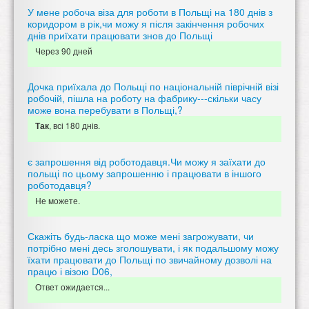
У мене робоча віза для роботи в Польщі на 180 днів з
коридором в рік,чи можу я після закінчення робочих
днів приїхати працювати знов до Польщі
Через 90 дней
Дочка приїхала до Польщі по національній піврічній візі
робочій, пішла на роботу на фабрику---скільки часу
може вона перебувати в Польщі,?
, всі 180 днів.
Так
є запрошення від роботодавця.Чи можу я заїхати до
польщі по цьому запрошенню і працювати в іншого
роботодавця?
Не можете.
Скажіть будь-ласка що може мені загрожувати, чи
потрібно мені десь зголошувати, і як подальшому можу
їхати працювати до Польщі по звичайному дозволі на
працю і візою D06,
Ответ ожидается...