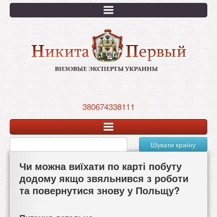
Перейти
к
основному
содержанию
380674338111
Шукати країну
Чи можна виїхати по карті побуту
додому якщо звяльнився з роботи
та повернутися знову у Польщу?