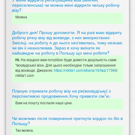
переселенська) чи можна мені відкрити чеську робочу
візу?
Можна
Доброго дня! Прошу допомогти. Я на разі маю відкриту
робочу річну візу від воеводи, з них використаних
3місяці. на роботу я до нього нез'явилась, тому незнаю
чи він іі неанолював. Зараз я хочу виіхати як
найшвидче на роботу в Польшу що мені робити?
На кордоні вам потрібно буде довести доцільність саме
Ні.
"воєвудської візи. Для цього необходне тільки запрошення
від воєводи. Джерело:
https://nikita1.com/strana/16/faq/1736
©
nikita1.com
Планую отримати робочу візу на рік(воєвудську) з
перспективою продовження.Хочу привезти сім*ю.
Вам на пошту послали наші ціни.
Чи можливо після повернення претнути кордон по біо в
Польщу?
Так можна.