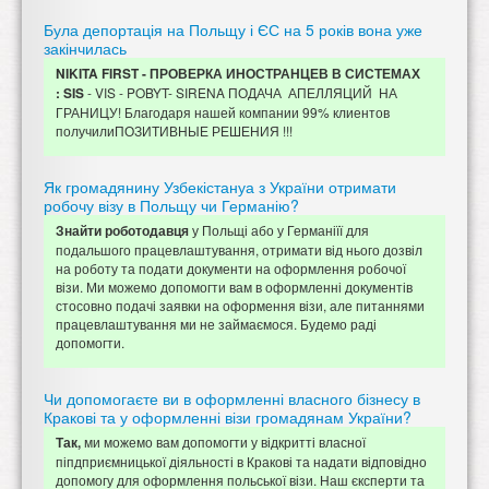
Була депортація на Польщу і ЄС на 5 років вона уже
закінчилась
NIKITA FIRST - ПРОВЕРКА ИНОСТРАНЦЕВ В СИСТЕМАХ
- VIS - POBYT- SIRENA ПОДАЧА АПЕЛЛЯЦИЙ НА
: SIS
ГРАНИЦУ! Благодаря нашей компании 99% клиентов
получилиПОЗИТИВНЫЕ РЕШЕНИЯ !!!
Як громадянину Узбекістануа з України отримати
робочу візу в Польщу чи Германію?
у Польщі або у Германіїї для
Знайти роботодавця
подальшого працевлаштування, отримати від нього дозвіл
на роботу та подати документи на оформлення робочої
візи. Ми можемо допомогти вам в оформленні документів
стосовно подачі заявки на оформення візи, але питаннями
працевлаштування ми не займаємося. Будемо раді
допомогти.
Чи допомогаєте ви в оформленні власного бізнесу в
Кракові та у оформленні візи громадянам України?
ми можемо вам допомогти у відкритті власної
Так,
піпдприємницької діяльності в Кракові та надати відповідно
допомогу для оформлення польської візи. Наш єксперти та