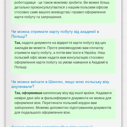
роботодавця - це також можливо зробити. Ви можее більш
детально проконсультутватися з нашим польским офісом
стосовно саме вашого воеводства і правил оформлення
карти побуту та запрошення.
Чи можна отримати карту побуту від академії в
Польщі?
надати документи на відкриття карти побуту від цих
Так,
закладів ви можете. Проте рекомендуємо вам спочатку
отримати карту побуту, а потім вже їхати в Україну. Наш
польский офіс може надати вам консультацію стосовно
оформлення карти побуту за умови навчання в Академії в
Польщі.
Чи можна виїхати в Шенген, якщо мою польську візу
анулювали?
шенгенську візу від іншої країни. Надавати
Так, оформивши
невірні дані або ж фальсифікувати документи не можна для
оформленя візи. Перетинати польский кордон вам
заборонено. Можемо допомогтиз підготуванням документів
для подальшого оформлення візи.
У мене відкрита репатріаційна віза шенген(