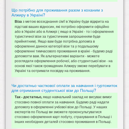
Що потрібно для проживання разом з коханим з
Алжиру в Україні?
з метою воззєднання сім'ї в Україну буде відкрита на
Віза
підставі ваших відносин, які потрібно оформити офіційно
або в Україні або в Алжирі ( якщо в Україні - то і оформлення
туристичної візи за туристичним запрошенням буде
прийнятним). Якщо вам буде потрібна допомга в
оформленні даннох категорїї візи та у подальшому
оформленні тимчасового проживання в країні - будемо раді
допомогти вам. Як альтернативні варіанти - можете
розглядати оформлення робочої, або студентської візи - на
основі якої також громадянин Алжиру зможе перебувати в
Україні та оотримати посвідку на проживання.
Чи достатньо часткової оплати за навчання і гуртожиток
для отримання студентської візи до Польщі?
якщо навчальний заклад не висуває вимог
Так - достатньо,
стосовно повної оплати за навчання. Будемо раді надати
допомогу в оформленні учбової візи до Польщі. У наших
експертів по Польщі ви зможете проконсультуватися
стосовно оформлення карт побуту, страхування в Польщі і
інших необхідних деталей стосовно проживання в Польщі.