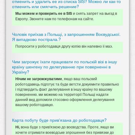
отменить и удалить ее из списка SIS? Можно ли как-то
отменить или смягчить решение?
и снять запрет на вьезд в
Мы можем и проверить ее в SIS
Европу. Звоните нам по телефонам на сайте.
Чоловік приїхав з Польщі, з запрошенням Воєвудської.
Я випадково постірала.?
Попросити у роботодавця другу копію він напевно іі маэ.
Чим загрожує їхати працювати по польскій візі в іншу
країну шенгену по делегуванню при поверненні в
Україну?
, якщо ваш польский
Нічим не загрожжуватиме
роботодавець підготує та буде ветсти докуемнти правильно
і підтвердить факт делегування в іншу країну по вашому
поверненню. ми можемо на территорії Польщі надати
данний вид допомоги стосовно оформлення делегування
вашому роботодавцю.
Карта побуту буде прив'язана до роботодавця?
вона буде з прив'язкою до воєводства. Проте, якщо ви
Ні,
хочете отримати воеводське зпрошення без привязки до