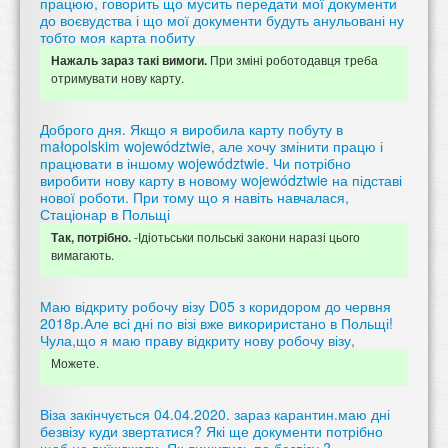
працюю, говорить що мусить передати мої документи
до воєвудства і що мої документи будуть анульовані ну
тобто моя карта побиту
При зміні роботодавця треба
Нажаль зараз такі вимоги.
отримувати нову карту.
Доброго дня. Якщо я виробила карту побуту в
małopolskim województwie, але хочу змінити працю і
працювати в іншому województwie. Чи потрібно
виробити нову карту в новому województwie на підставі
нової роботи. При тому що я навіть навчалася,
Стаціонар в Польщі
-Ідіотьськи польські закони наразі цього
Так, потрібно.
вимагають.
Маю відкриту робочу візу D05 з коридором до червня
2018р.Але всі дні по візі вже викориристано в Польщі!
Чула,що я маю праву відкриту нову робочу візу,
Можете.
Віза закінчується 04.04.2020. зараз карантин.маю дні
безвізу куди звертатися? Які ще документи потрібно