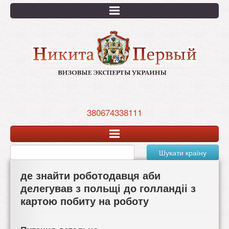
Перейти
к
основному
содержанию
380674338111
Шукати країну
де знайти роботодавця аби
делегував з польщі до голландіі з
картою побиту на роботу