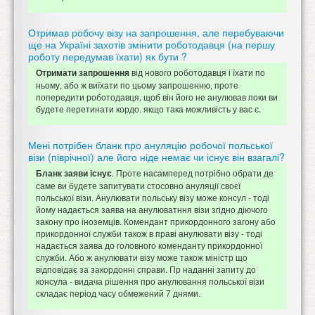
Отримав робочу візу на запрошення, але перебуваючи
ще на Україні захотів змінити роботодавця (на першу
роботу передумав їхати) як бути ?
від нового роботодавця і їхати по
Отримати запрошення
ньому, або ж виїхати по цьому запрошенню, проте
попередити роботодавця, щоб він його не анулював поки ви
будете перетинати кордо. якщо така можливість у вас є.
Мені потрібен бланк про ануляцію робочої польської
візи (піврічної) але його ніде немає чи існує він взагалі?
Проте насамперед потрібно обрати де
Бланк заяви існує
.
саме ви будете запитувати стосовно ануляції своєї
польської візи. Анулювати польську візу може консул - тоді
йому надається заява на анулюватння візи згідно діючого
закону про іноземців. Комендант прикордонного загону або
прикордонної служби також в праві анулювати візу - тоді
надається заява до головного коменданту прикордонної
служби. Або ж анулювати візу може також міністр що
відповідає за закордонні справи. Пр наданні запиту до
консула - видача рішення про анулювання польської візи
складає період часу обмежений 7 днями.