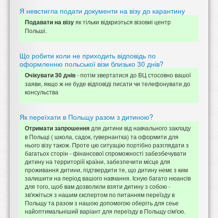
Я невстигла подати документи на візу до карантину
як тільки відкриэться візовиі центр
Подавати на візу
Польші.
Що робити коли не приходить відповідь по
оформленню польської візи близько 30 днів?
- потім звертатися до ВЦ стосовно вашої
Очікувати 30 днів
заяви, якщо ж не буде відповіді писати чи телефонувати до
консульства
Як переїхати в Польщу разом з дитиною?
для дитини від навчального закладу
Отримати запрошення
в Польщі ( школа, садок, гувернантка) та оформити для
нього візу також. Проте цю ситуацію портібно разглядати з
багатьох сторін - фінансової спроможності забезбечувати
дитину на территоріїї країни, забезпечити місце для
проживання дитини, підтвердити те, що дитину немє з ким
залишити на період вашого навчання. Існую багато нюансів
для того, щоб вам дозволили взяти дитину з собою -
зв'яжіться з нашим єкспертом по питанням переїзду в
Польщу та разом з нашою допомогою оберіть для сеье
найоптимальніший варіант для переїзду в Польщу сім'єю.