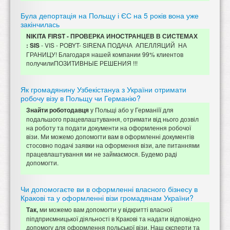
Була депортація на Польщу і ЄС на 5 років вона уже
закінчилась
NIKITA FIRST - ПРОВЕРКА ИНОСТРАНЦЕВ В СИСТЕМАХ
- VIS - POBYT- SIRENA ПОДАЧА АПЕЛЛЯЦИЙ НА
: SIS
ГРАНИЦУ! Благодаря нашей компании 99% клиентов
получилиПОЗИТИВНЫЕ РЕШЕНИЯ !!!
Як громадянину Узбекістануа з України отримати
робочу візу в Польщу чи Германію?
у Польщі або у Германіїї для
Знайти роботодавця
подальшого працевлаштування, отримати від нього дозвіл
на роботу та подати документи на оформлення робочої
візи. Ми можемо допомогти вам в оформленні документів
стосовно подачі заявки на оформення візи, але питаннями
працевлаштування ми не займаємося. Будемо раді
допомогти.
Чи допомогаєте ви в оформленні власного бізнесу в
Кракові та у оформленні візи громадянам України?
ми можемо вам допомогти у відкритті власної
Так,
піпдприємницької діяльності в Кракові та надати відповідно
допомогу для оформлення польської візи. Наш єксперти та