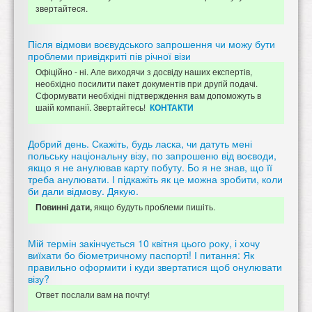
звертайтеся.
Після відмови воєвудського запрошення чи можу бути
проблеми привідкриті пів річної візи
Офіційно - ні. Але виходячи з досвіду наших експертів,
необхідно посилити пакет документів при другій подачі.
Сформувати необхідні підтверждення вам допоможуть в
шаій компанії. Звертайтесь!
КОНТАКТИ
Добрий день. Скажіть, будь ласка, чи датуть мені
польську національну візу, по запрошеню від воєводи,
якщо я не анулював карту побуту. Бо я не знав, що її
треба анулювати. І підкажіть як це можна зробити, коли
би дали відмову. Дякую.
якщо будуть проблеми пишіть.
Повинні дати,
Мій термін закінчується 10 квітня цього року, і хочу
виїхати бо біометричному паспорті! І питання: Як
правильно оформити і куди звертатися щоб онулювати
візу?
Ответ послали вам на почту!