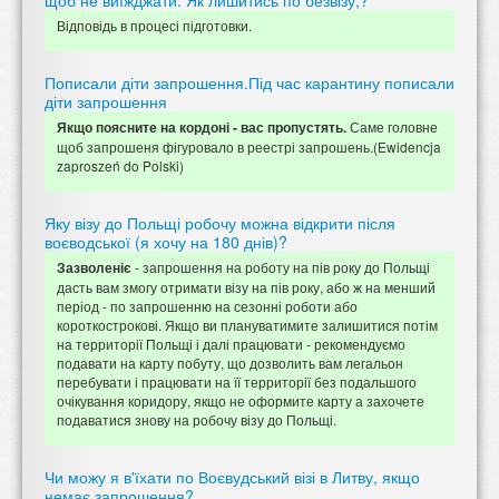
щоб не виїжджати. Як лишитись по безвізу,?
Відповідь в процесі підготовки.
Пописали діти запрошення.Під час карантину пописали
діти запрошення
Саме головне
Якщо поясните на кордоні - вас пропустять.
щоб запрошеня фігуровало в реестрі запрошень.(Ewidencja
zaproszeń do Polski)
Яку візу до Польщі робочу можна відкрити після
воєводської (я хочу на 180 днів)?
- запрошення на роботу на пів року до Польщі
Зазволеніє
дасть вам змогу отримати візу на пів року, або ж на менший
період - по запрошенню на сезонні роботи або
короткострокові. Якщо ви плануватимите залишитися потім
на территорії Польщі і далі працювати - рекомендуємо
подавати на карту побуту, що дозволить вам легальон
перебувати і працювати на її территорії без подальшого
очікування коридору, якщо не оформите карту а захочете
подаватися знову на робочу візу до Польщі.
Чи можу я в'їхати по Воєвудський візі в Литву, якщо
немає запрошення?