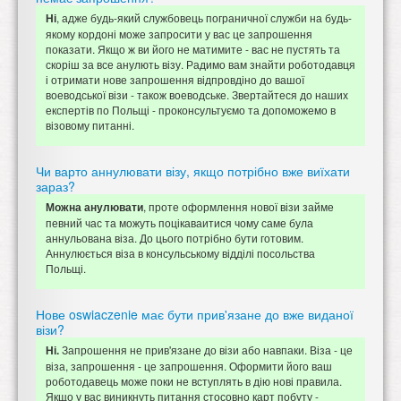
, адже будь-який службовець пограничної служби на будь-
Ні
якому кордоні може запросити у вас це запрошення
показати. Якщо ж ви його не матимите - вас не пустять та
скоріш за все анулють візу. Радимо вам знайти роботодавця
і отримати нове запрошення відпровдіно до вашої
воеводської візи - також воеводське. Звертайтеся до наших
експертів по Польщі - проконсультуємо та допоможемо в
візовому питанні.
Чи варто аннулювати візу, якщо потрібно вже виїхати
зараз?
, проте оформлення нової візи займе
Можна анулювати
певний час та можуть поцікаваитися чому саме була
аннульована віза. До цього потрібно бути готовим.
Аннулюється віза в консульському відділі посольства
Польщі.
Нове oswiaczenie має бути прив'язане до вже виданої
візи?
Запрошення не прив'язане до візи або навпаки. Віза - це
Ні.
віза, запрошення - це запрошення. Оформити його ваш
роботодавець може поки не вступлять в дію нові правила.
Якщо у вас виникнуть питання стосовно карт побуту -