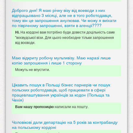
Доброго дня! Я маю річну візу від воеводи з них
відпрацьовано 3 місяці, але не в того роботодавця,
тому він це запрошення анулював. Чи можу я виіхати
по піврічному запрошенні, взяти в агенціі????
На кордоні вам потрібно буде довести доцільність саме
Ні.
"воєвудської візи. Для цього необходне тільки запрошення
від воєводи.
Маю відкриту робочу мультивізу. Маю наразі лише
копію запрошення і лише 1 сторону
Можуть не впустити.
Цікавить пошук в Польщі бізнес парнерів чи пошук
польских роботодавців, щоб працювати в сфері
працевлаштування українців за кодон (Польща та
Чехія)
написали на пошту.
Вам нашу пропозицію
Чоловікові дали департацію на 5 років за контрабанду
на польському кордоні