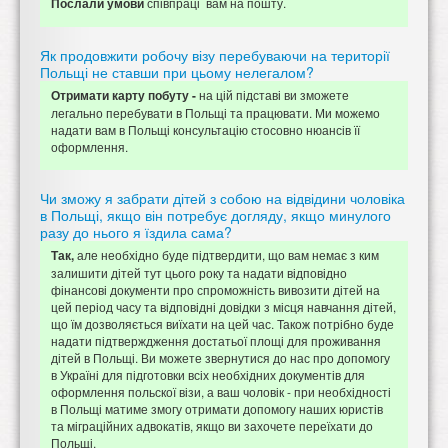
співпраці вам на пошту.
Послали умови
Як продовжити робочу візу перебуваючи на території
Польщі не ставши при цьому нелегалом?
на цій підставі ви зможете
Отримати карту побуту -
легально перебувати в Польщі та працювати. Ми можемо
надати вам в Польщі консультацію стосовно нюансів її
оформлення.
Чи зможу я забрати дітей з собою на відвідини чоловіка
в Польщі, якщо він потребує догляду, якщо минулого
разу до нього я їздила сама?
але необхідно буде підтвердити, що вам немає з ким
Так,
залишити дітей тут цього року та надати відповідно
фінансові документи про спроможність вивозити дітей на
цей період часу та відповідні довідки з місця навчання дітей,
що їм дозволяється виїхати на цей час. Також потрібно буде
надати підтверждження достатьої площі для проживання
дітей в Польщі. Ви можете звернутися до нас про допомогу
в Україні для підготовки всіх необхідних документів для
оформлення польскої візи, а ваш чоловік - при необхідності
в Польщі матиме змогу отримати допомогу наших юристів
та міграційних адвокатів, якщо ви захочете переїхати до
Польщі.