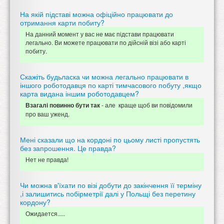
На якій підставі можна офіційно працювати до
отримання карти побиту?
На данний момент у вас не має підстави працювати
легально. Ви можете працювати по дійсній візі або карті
побиту.
Скажіть будьласка чи можна легально працювати в
іншого роботодавця по карті тимчасового побуту ,якщо
карта видана іншим роботодавцем?
- але краще щоб ви повідомили
Взагалі повинно бути так
про ваш уженд.
Мені сказали що на кордоні по цьому листі пропустять
без запрошення. Це правда?
Нет не правда!
Чи можна в'їхати по візі добути до закінчення її терміну
,і залишитись побірметрії далі у Польщі без перетину
кордону?
Ожидается.....