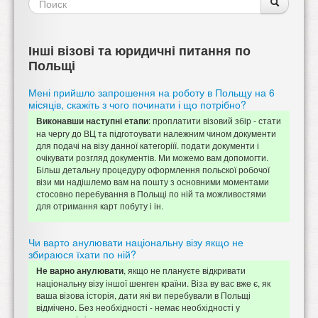
Форма
Поиск
Поиск
поиска
Інші візові та юридичні питання по
Польщі
Мені прийшло запрошення на роботу в Польщу на 6
місяців, скажіть з чого починати і що потрібно?
: проплатити візовий збір - стати
Виконавши наступні етапи
на чергу до ВЦ та підготоувати належним чином документи
для подачі на візу данної категоріїї. подати документи і
очікувати розгляд документів. Ми можемо вам допомогти.
Більш детальну процедуру оформлення польскої робочої
візи ми надішлемо вам на пошту з основними моментами
стосовно перебування в Польщі по ній та можливостями
для отримання карт побуту і ін.
Чи варто анулювати національну візу якщо не
збираюся їхати по ній?
, якщо не плануєте відкривати
Не варно анулювати
національну візу іншої шенген країни. Віза ву вас вже є, як
ваша візова історія, дати які ви перебували в Польщі
відмічено. Без необхідності - немає необхідності у