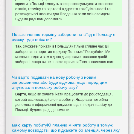
юристи в Польщі зможуть вас проконсультувати стосовно
етапів, терміну та вартості відкриття такої діяльності та
розкажуть всі нюанси для її ведення вами як іноземцем.
Будемо раді вам допомогли.
По закінченню терміну заборони на в'їзд в Польщу я
зможу туди поїхати?
, зможете поїхати в Польщу як тільки сплине час дії
Так
заборони на перетин кордону Польської Республіки. Ми
можемо надати вам відповідь що саме вказанов даній
забороні, якщо ви не знаєте причини її встановлення вам.
Чи варто подавати на нову робочу з новим
запрошенням або буде відмова, ящо перед цим
анулювали польську робочу візу?
якщо ви хочете їхати працювати до роботодавця,
Варто,
котрий вас чекає дійсно на роботу. Якщо вам потрібна
допомога в оформленні документів для подачі на візу до
Польщі- будемо раді допомогти.
маю карту побитуЮ планую міняти роботу в томуж
самому воєводстві, що підкажете бо агенція, через яку