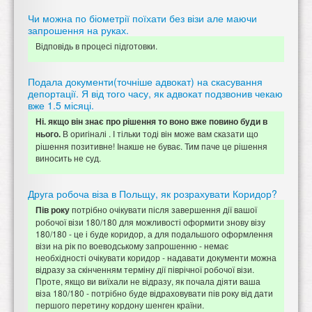
Чи можна по біометрії поїхати без візи але маючи
запрошення на руках.
Відповідь в процесі підготовки.
Подала документи(точніше адвокат) на скасування
депортації. Я від того часу, як адвокат подзвонив чекаю
вже 1.5 місяці.
Ні. якщо він знає про рішення то воно вже повино буди в
В оригіналі . І тільки тоді він може вам сказати що
нього.
рішення позитивне! Інакше не буває. Тим паче це рішення
виносить не суд.
Друга робоча віза в Польщу, як розрахувати Коридор?
потрібно очікувати після завершення дії вашої
Пів року
робочої візи 180/180 для можливості оформити знову візу
180/180 - це і буде коридор, а для подальшого оформлення
візи на рік по воеводському запрошенню - немає
необхідності очікувати коридор - надавати документи можна
відразу за скінченням терміну дії піврічної робочої візи.
Проте, якщо ви виїхали не відразу, як почала діяти ваша
віза 180/180 - потрібно буде відраховувати пів року від дати
першого перетину кордону шенген країни.