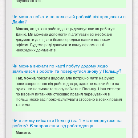
анулювані візи.
Чи можна поїхати по польській робочій візі працювати в
Данію?
, якщо ваш роботодавець делегує вас на роботу в
Можна
Данію. Ми можемо допомогти підготувати всі необхідні
документи для цього безпосередньо нашим польским
офісом. Будемо раді допомогти вам у оформленні
необхідних документів.
Чи можна виїхати по карті побуту додому якщо
звяльнився з роботи та повернутися знову у Польщу?
поїхати додому, але потрібно мати на руках
Так, можна
нове запрошення від роботодавця, адже не маючи його на
руках - ви не зможете знову поїхати в Польщу. Наш експерт
по візовим питанням стосовно правил перебування в
Польщі може вас проконсультувати стосовно візових правил
та вимог.
Чи я зможу виїхати з Польщі і за 1 міс повернутися на
роботу? Є запрошення від роботодавця
Можете.