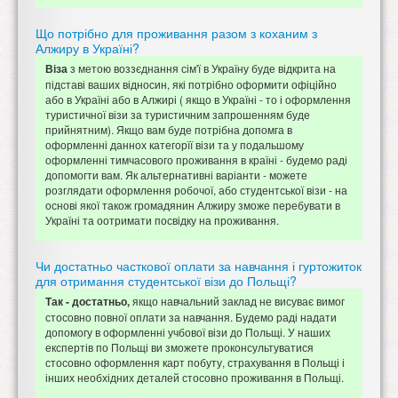
Що потрібно для проживання разом з коханим з
Алжиру в Україні?
з метою воззєднання сім'ї в Україну буде відкрита на
Віза
підставі ваших відносин, які потрібно оформити офіційно
або в Україні або в Алжирі ( якщо в Україні - то і оформлення
туристичної візи за туристичним запрошенням буде
прийнятним). Якщо вам буде потрібна допомга в
оформленні даннох категорїї візи та у подальшому
оформленні тимчасового проживання в країні - будемо раді
допомогти вам. Як альтернативні варіанти - можете
розглядати оформлення робочої, або студентської візи - на
основі якої також громадянин Алжиру зможе перебувати в
Україні та оотримати посвідку на проживання.
Чи достатньо часткової оплати за навчання і гуртожиток
для отримання студентської візи до Польщі?
якщо навчальний заклад не висуває вимог
Так - достатньо,
стосовно повної оплати за навчання. Будемо раді надати
допомогу в оформленні учбової візи до Польщі. У наших
експертів по Польщі ви зможете проконсультуватися
стосовно оформлення карт побуту, страхування в Польщі і
інших необхідних деталей стосовно проживання в Польщі.