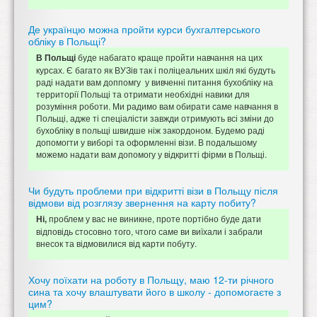
Де українцю можна пройти курси бухгалтерського
обліку в Польщі?
буде набагато краще пройти навчання на цих
В Польщі
курсах. Є багато як ВУЗів так і поліцеальних шкіл які будуть
раді надати вам доппомгу у вивченні питання бухобліку на
территорії Польщі та отримати необхідні навики для
розуміння роботи. Ми радимо вам обирати саме навчання в
Польщі, адже ті спеціалісти завжди отримують всі зміни до
бухобліку в польщі швидше ніж закордоном. Будемо раді
допомогти у виборі та оформленні візи. В подальшому
можемо надати вам допомогу у відкритті фірми в Польщі.
Чи будуть проблеми при відкритті візи в Польщу після
відмови від розглязу звернення на карту побиту?
проблем у вас не виникне, проте портібно буде дати
Ні,
відповідь стосовно того, чтого саме ви виїхали і забрали
внесок та відмовилися від карти побуту.
Хочу поїхати на роботу в Польщу, маю 12-ти річного
сина та хочу влаштувати його в школу - допомогаєте з
цим?