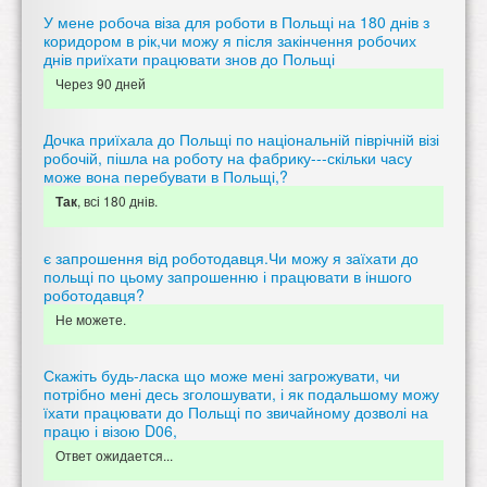
У мене робоча віза для роботи в Польщі на 180 днів з
коридором в рік,чи можу я після закінчення робочих
днів приїхати працювати знов до Польщі
Через 90 дней
Дочка приїхала до Польщі по національній піврічній візі
робочій, пішла на роботу на фабрику---скільки часу
може вона перебувати в Польщі,?
, всі 180 днів.
Так
є запрошення від роботодавця.Чи можу я заїхати до
польщі по цьому запрошенню і працювати в іншого
роботодавця?
Не можете.
Скажіть будь-ласка що може мені загрожувати, чи
потрібно мені десь зголошувати, і як подальшому можу
їхати працювати до Польщі по звичайному дозволі на
працю і візою D06,
Ответ ожидается...