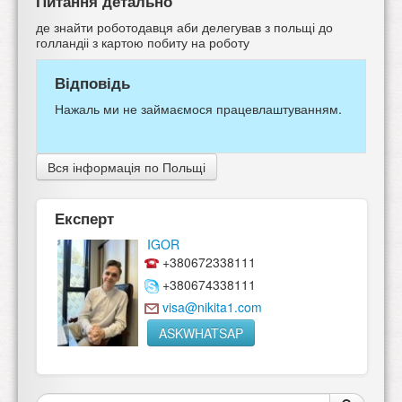
Питання детально
де знайти роботодавця аби делегував з польщі до
голландіі з картою побиту на роботу
Відповідь
Нажаль ми не займаємося працевлаштуванням.
Вся інформація по Польщі
Експерт
IGOR
+380672338111
+380674338111
visa@nikita1.com
ASKWHATSAP