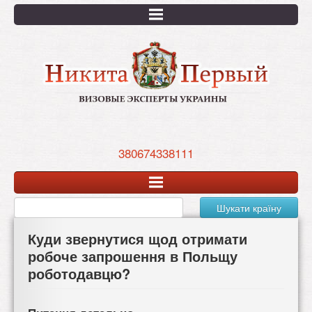
Перейти
к
основному
содержанию
380674338111
Шукати країну
Куди звернутися щод отримати
робоче запрошення в Польщу
роботодавцю?