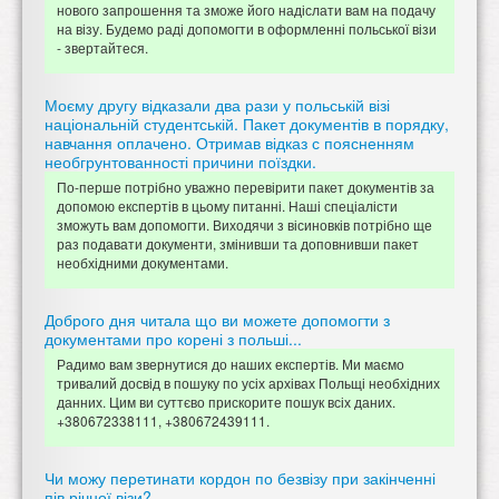
нового запрошення та зможе його надіслати вам на подачу
на візу. Будемо раді допомогти в оформленні польської візи
- звертайтеся.
Моєму другу відказали два рази у польській візі
національній студентській. Пакет документів в порядку,
навчання оплачено. Отримав відказ с поясненням
необгрунтованності причини поїздки.
По-перше потрібно уважно перевірити пакет документів за
допомою експертів в цьому питанні. Наші спеціалісти
зможуть вам допомогти. Виходячи з вісиновків потрібно ще
раз подавати документи, змінивши та доповнивши пакет
необхідними документами.
Доброго дня читала що ви можете допомогти з
документами про корені з польші...
Радимо вам звернутися до наших експертів. Ми маємо
тривалий досвід в пошуку по усіх архівах Польщі необхідних
данних. Цим ви суттєво прискорите пошук всіх даних.
+380672338111, +380672439111.
Чи можу перетинати кордон по безвізу при закінченні
пів річної візи?