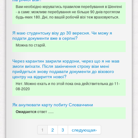
Вам необхідно керуватись правилом перебування в Шенгені
- а саме: можливе перебування не більше 90 днів протягом
будь-яких 180. Дні, по вашій робочій візі теж враховуються.
Я маю студентську візу до 30 вересня. Чи можу я
подати документи вже в серпні?
Можна по старій.
Через карантин закрили кордони, через що я не мав
змоги виїхати. Після закінчення строку візи мені
прийдеться знову подавати документи до візового
центру на відкриття нової?
Нет. Можно ехать и по этой пока она действительна до 11-
08-2020
Як анулювати карту побиту Словаччини
ответ ......
Ожидается
1
2
3
следующая›