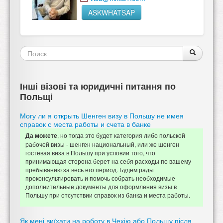
ASKWHATSAP
Форма
Поиск
Поиск
поиска
Інші візові та юридичні питання по
Польщі
Могу ли я открыть Шенген визу в Польшу не имея
справок с места работы и счета в банке
, но тогда это будет категория либо польской
Да можете
рабочей визы - шенген национальный, или же шенген
гостевая виза в Польшу при условии того, что
принимающая сторона берет на себя расходы по вашему
пребыванию за весь его период. Будем рады
проконсультировать и помочь собрать необходимые
дополнительные документы для оформления визы в
Польшу при отсутствии справок из банка и места работы.
Як мені виїхати на роботу в Чехію або Польщу після