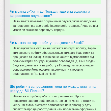
Чи можна виїхати до Польщі якщо віза відкрита а
запрошення анульоване?
ви маєте показати пограничній службі діюче воеводське
Ні,
запрошення від цього або іншого роботодавця. Лище за цієї
умови ви зможете перетнути кордон.
Чи можна по карті побиту процювати в Чехії?
, працювати в Чехії ви не зможете по карті побиту, Карта
Ні
тимчасового побиту оформлюється тим, хто буде жити та
працювати в Польщі. Якщо ви не хочете відмовлятися від
польскої карти побуту - шукайте роботодавця, який згоден
буде вас делегувати на роботу в Польщу, ми в свою чергу
допоможемо йому оформити документи стосовно
делегування з Польщі до Чехії.
Що робити з запрошенням коли не можеш встати на
чергу до ВЦ Польщі?
не потрібно робити з запрошенням. Просто
Нічого
повідомте вашого роботодавця, що ви не можете стати на
чергу і як тільки зможете записатися на відповідну дату -
сповістіть про це роботодавця - він подасть на оформення