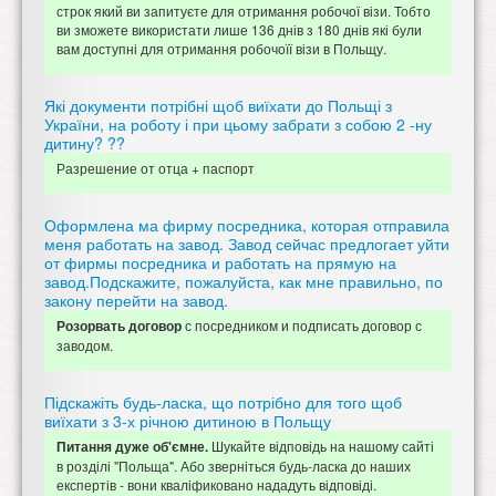
строк який ви запитуєте для отримання робочої візи. Тобто
ви зможете використати лише 136 днів з 180 днів які були
вам доступні для отримання робочоїї візи в Польщу.
Які документи потрібні щоб виїхати до Польщі з
України, на роботу і при цьому забрати з собою 2 -ну
дитину? ??
Разрешение от отца + паспорт
Оформлена ма фирму посредника, которая отправила
меня работать на завод. Завод сейчас предлогает уйти
от фирмы посредника и работать на прямую на
завод.Подскажите, пожалуйста, как мне правильно, по
закону перейти на завод.
с посредником и подписать договор с
Розорвать договор
заводом.
Підскажіть будь-ласка, що потрібно для того щоб
виїхати з 3-х річною дитиною в Польщу
Шукайте відповідь на нашому сайті
Питання дуже об'ємне.
в розділі "Польща". Або зверніться будь-ласка до наших
експертів - вони кваліфиковано нададуть відповіді.