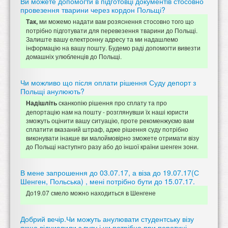
Ви можете допомогти в підготовці документів стосовно
провезення тварини через кордон Польщі?
ми можемо надати вам розяснення стосовно того що
Так,
потрібно підготувати для перевезення тварини до Польщі.
Залиште вашу електронну адресу та ми надашлемо
інформацію на вашу пошту. Будемо раді допомогти вивезти
домашніх улюбленців до Польщі.
Чи можливо що після оплати рішення Суду депорт з
Польщі анулюють?
сканкопію рішення про сплату та про
Надішліть
депортацію нам на пошту - розглянувши їх наші юристи
зможуть оцінити вашу ситуацію, проте рекоменжуємо вам
сплатити вказаний штраф, адже рішення суду потрібно
виконувати інакше ви малоймовірно зможете отримати візу
до Польщі наступнго разу або до іншої країни шенген зони.
В мене запрошення до 03.07.17, а віза до 19.07.17(С
Шенген, Польська) , мені потрібно бути до 15.07.17.
До19.07 смело можно находиться в Шенгене
Добрий вечір.Чи можуть анулювати студентську візу
якщо відчислили з вузу і чи потрібно при перетині