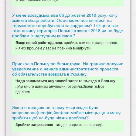
У мене воєвудська віза 06 до жовтня 2018 року, хочу
змінити місце роботи. Як це може позначитися на
терміні мого перебування за кордоном? І якщо я все
таки покину територію Польщі в жовтні 2018 чи не буде
проблем із наступним виїздом?
зробить вам нове запрошення,
Якщо новий роботодавець
ніяких проблем у вас не повинно виникнути.
Приехал в Польшу по биометрике. На границе получил
уведомление о начале административного процесса
об обязательстве возврата в Украину.
Надо заниматься ануляцией запрета въезда в Польшу
Мы много данных ануляций готовили.Звоните.Все
.
сделаем!
Якщо я працюю не в тому місці звідки було
запрошення(неофіційно)вже майже місяць,що я можу
зробити щоб не було ніяких проблем?
там де працюєте насправді.
Зробити запрошення