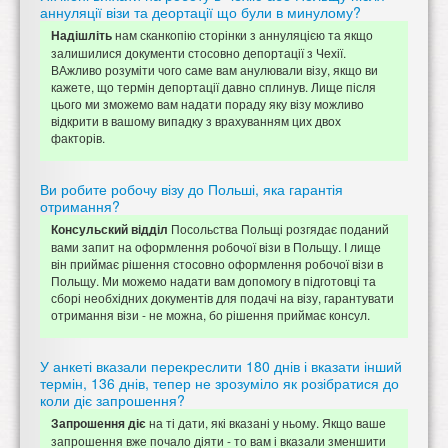
аннуляції візи та деортації що були в минулому?
нам сканкопію сторінки з аннуляцією та якщо
Надішліть
залишилися документи стосовно депортації з Чехії.
ВАжливо розуміти чого саме вам анулювали візу, якщо ви
кажете, що термін депортації давно сплинув. Лище після
цього ми зможемо вам надати пораду яку візу можливо
відкрити в вашому випадку з врахуванням цих двох
факторів.
Ви робите робочу візу до Польші, яка гарантія
отримання?
Посольства Польщі розгядає поданий
Консульский відділ
вами запит на оформлення робочої візи в Польщу. І лище
він приймає рішення стосовно оформлення робочої візи в
Польщу. Ми можемо надати вам допомогу в підготовці та
сборі необхідних документів для подачі на візу, гарантувати
отримання візи - не можна, бо рішення приймає консул.
У анкеті вказали перекреслити 180 днів і вказати інший
термін, 136 днів, тепер не зрозуміло як розібратися до
коли діє запрошення?
на ті дати, які вказані у ньому. Якщо ваше
Запрошення діє
запрошення вже почало діяти - то вам і вказали зменшити