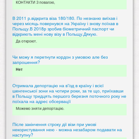
КОНТАКТИ З повагою,
В 2011 р.відкрита віза 180/180. По незнаню виїхав і
через місяць повернувся на Україну і знову поїхав в
Польщу.В 2018р зробив біометричний паспорт чи
відкриють мені нову візу в Польщу.Дякую.
Да откроют.
Чи можу я перетнути кордон з умовою але без
запрошення?
Нет
Отримала депортацію на в'їзд в країну і всієї
шенгенської зони на чотири роки, за те що, приїхавши
в Польщу тридцять першого березня поточного року не
поїхала на адрес обсервацїї
Можемо зняти депортацію.
Післе закінчення строку дії візи при умові
некористування нею - можна незабаром подавати на
наступну?