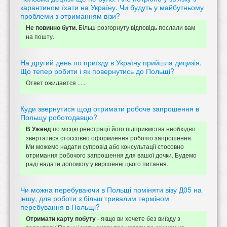
карантином їхати на Україну. Чи будуть у майбутньому
проблеми з отриманням візи?
Більш розгорнуту відповідь послали вам
Не повинно бути.
на пошту.
На другий день по приїзду в Україну прийшла дицизія.
Що тепер робити і як повернутись до Польщі?
Ответ ожидается ......
Куди звернутися щод отримати робоче запрошення в
Польщу роботодавцю?
по місцю реестрації його підприємства необхідно
В Уженд
звертатися стоссовно оформлення робочго запрошення.
Ми можемо надати супровід або консультації стосовно
отримання робочого запрошення для вашої дочки. Будемо
раді надати допомогу у вирішенні цього питання.
Чи можна перебуваючи в Польщі поміняти візу Д05 на
іншу, для роботи з більш тривалим терміном
перебування в Польщі?
- якщо ви хочете без виїзду з
Отримати карту побуту