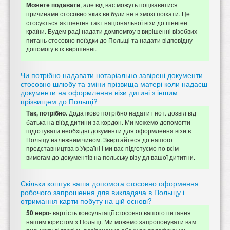
, але від вас можуть поцікавитися
Можете подавати
причинами стосовно яких ви були не в змозі поїхати. Це
стосується як шенген так і національної візи до шенген
країни. Будем раді надати домпомгоу в вирішенні візобвих
питань стосовно поїздки до Польщі та надати відповідну
допомогу в їх вирішенні.
Чи потрібно надавати нотаріально завірені документи
стосовно шлюбу та зміни прізвища матері коли надаєш
документи на оформлення візи дитині з іншим
прізвищем до Польщі?
Додатково потрібно надати і нот. дозвіл від
Так, потрібно.
батька на віїзд дитини за кордон. Ми можемо допомогти
підготувати необхідні документи для оформлення візи в
Польщу належним чином. Звертайтеся до нашого
представництва в Україні і ми вас підготуємо по всім
вимогам до документів на польську візу дл вашої дититни.
Скільки коштує ваша допомога стосовно оформення
робочого запрошення для викладача в Польщу і
отримання карти побуту на цій основі?
- вартість консультації стосовно вашого питання
50 евро
нашим юристом з Польщі. Ми можемо запропонувати вам