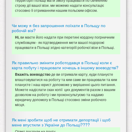
территорії Польщі мати змогу працювати по скічненню
строку дії вашої візи. ми можемо надати консультаціє
стосовно її отриманням нашим польским офісом.
Чи можу я без запрошення поїхати в Польщу по
робочій візі?
ви маєте його надати при перетині кордону погрничним
Ні,
службовцям - як підтвердження мети вашої подорожі
працювати в Польщі згідно категоріїї робочої візи в Польщі.
Як правильно змінити роботодавця в Польщі коли є
карта побуту і працювати хочешь в іншому воеводстві?
де ви отримали карту, куди плануєте
Вкажіть воеводство
влаштовуватися на роботу та ким саме ви працювали та ким
плануєте і наш юрист допоможе у вирішенні цього питання.
Можете надіслати скан копії цих документів разом з вашим
дозволом на роботу і ми проконсультуємо та надамо
юридичну допомогу в Польщі стосовно зміни робочого
місця.
Як мені зробити щоб не отримати депортації і щоб
мене впустили з України до Польщі????
Ответ послали на почту.