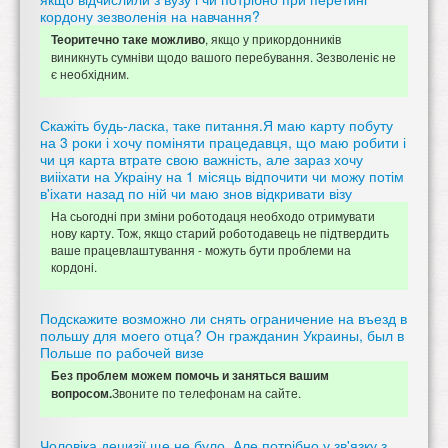
кордону зезволенія на навчання?
, якщо у прикордонників
Теоритечно таке можливо
виникнуть сумніви щодо вашого перебування. Зезволеніє не
є необхідним.
Скажіть будь-ласка, таке питання.Я маю карту побуту
на 3 роки і хочу поміняти працедавця, що маю робити і
чи ця карта втрате свою важність, але зараз хочу
виііхати на Украіну на 1 місяць відпочити чи можу потім
в'іхати назад по ній чи маю знов відкривати візу
На сьогодні при зміни роботодаця необходо отримувати
нову карту. Тож, якщо старий роботодавець не підтвердить
ваше працевлаштування - можуть бути проблеми на
кордоні.
Подскажите возможно ли снять ограничение на въезд в
польшу для моего отца? Он гражданин Украины, был в
Польше по рабочей визе
Без проблем можем помочь и заняться вашим
Звоните по телефонам на сайте.
вопросом.
Чоловіка децизії ще не було. Але потрібно у зв'язку з