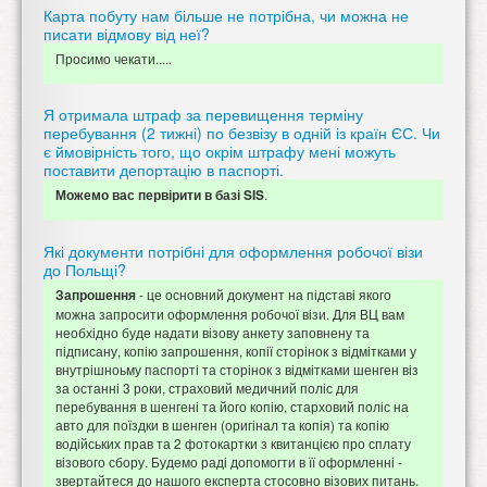
Карта побуту нам більше не потрібна, чи можна не
писати відмову від неї?
Просимо чекати.....
Я отримала штраф за перевищення терміну
перебування (2 тижні) по безвізу в одній із країн ЄС. Чи
є ймовірність того, що окрім штрафу мені можуть
поставити депортацію в паспорті.
.
Можемо вас первірити в базі SIS
Які документи потрібні для оформлення робочої візи
до Польщі?
- це основний документ на підставі якого
Запрошення
можна запросити оформлення робочої візи. Для ВЦ вам
необхідно буде надати візову анкету заповнену та
підписану, копію запрошення, копії сторінок з відмітками у
внутрішноьму паспорті та сторінок з відмітками шенген віз
за останні 3 роки, страховий медичний поліс для
перебування в шенгені та його копію, старховий поліс на
авто для поїздки в шенген (оригінал та копія) та копію
водійських прав та 2 фотокартки з квитанцією про сплату
візового сбору. Будемо раді допомогти в її оформленні -
звертайтеся до нашого експерта стосовно візових питань.