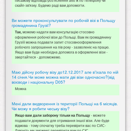
письмову відповідь-роз'яснення або ж по телефону чи
скайп-зв'язку. Будемо раді вам допомогти.
Ви можете проконсультувати по робочій візі в Польщу
громадянина Грузії?
можемо надати вам консультацію стосовно
Так,
оформлення робочої візи до Польщі. Вам як громадянину
Грузіїї можна подавати запит стосовнооформлення
робочого запрошення на пів року - зазволеніє на працю.
Якщо вам буде необхідна допомога в оформленні візи -
звертайтеся - допоможемо.
Маю дійсну робочу візу до12.12.2017 але в'їхала по ній
14 січня.Чи може можна мати дві візи одночасно?(від
воєводи і національну D05?
Можна
Мені дали видворення із території Польщі на 6 місяців.
Чи можу я робити чеську візу?
- можете
Якщо вам дали заборону тільки на Польщу
подавати документи для отримання іншої візи. Але буде
відмова - тому спочатку треба перевірити вас по СИС-
Дзвоніть ми зможеет перевірити вам по СІС