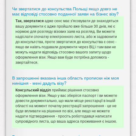
Чи звертатися до консульства Польщі якщо довго не
має відповіді стосовно поданної заяви на бізнес візу?
адже сенс має з'ясовувати де знаходяться
Так, звертатися
вашу документи є адже пройшло вже більше 30 днів, які є
нормою для розгляду візових заяв на розгляд. Ви можете
надіслати спочатку електронного листа, або ж задзвонити
до консультства, проте звертатися до консульства є сенс -
якщо ви наівть подавали документи через ВЦ і там вам не
можуть надати відповідь стосовно вашого запиту щодо
оформлення візи. Якщо вам буде потрібна допомога -
звертайтеся.
В запрошенні вказана інша область прописки ніж моя
нинішня - мені дадуть візу?
приймає рішення стосовно
Консульский відділ
оформлення візи. Якщо у вас зберігся паспорт і ви можете
довести документально, що мали місце реєстарції в іншій
області на момент початку реєстраціїї запрошення - це не
буде впливати на рішення по візі, але якщо не можете
надати підтвердження - просіть роботодавця написати
супровідного листа, що ваша адреса проживання є іншою.