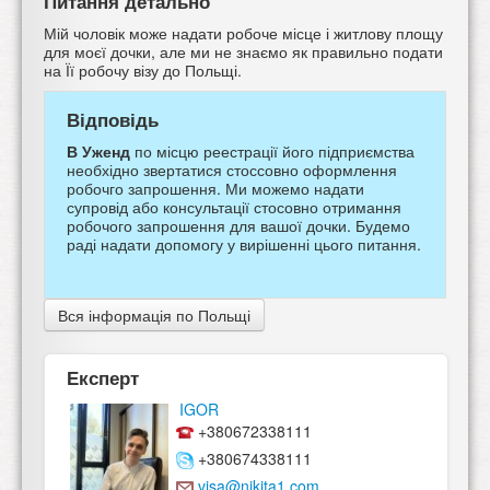
Питання детально
Мій чоловік може надати робоче місце і житлову площу
для моєї дочки, але ми не знаємо як правильно подати
на Її робочу візу до Польщі.
Відповідь
В Уженд
по місцю реестрації його підприємства
необхідно звертатися стоссовно оформлення
робочго запрошення. Ми можемо надати
супровід або консультації стосовно отримання
робочого запрошення для вашої дочки. Будемо
раді надати допомогу у вирішенні цього питання.
Вся інформація по Польщі
Експерт
IGOR
+380672338111
+380674338111
visa@nikita1.com