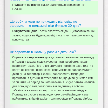
як тільки відкриэться візовиі центр
Подавати на візу
Польші.
Що робити коли не приходить відповідь по
оформленню польської візи близько 30 днів?
- потім звертатися до ВЦ стосовно вашої
Очікувати 30 днів
заяви, якщо ж не буде відповіді писати чи телефонувати до
консульства
Як переїхати в Польщу разом з дитиною?
для дитини від навчального закладу
Отримати запрошення
в Польщі ( школа, садок, гувернантка) та оформити для
нього візу також. Проте цю ситуацію портібно разглядати з
багатьох сторін - фінансової спроможності забезбечувати
дитину на территоріїї країни, забезпечити місце для
проживання дитини, підтвердити те, що дитину немє з ким
залишити на період вашого навчання. Існую багато нюансів
для того, щоб вам дозволили взяти дитину з собою -
зв'яжіться з нашим єкспертом по питанням переїзду в
Польщу та разом з нашою допомогою оберіть для сеье
найоптимальніший варіант для переїзду в Польщу сім'єю.