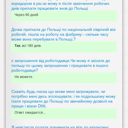
коридором в рік,чи можу я після закінчення робочих
днів приїхати працювати знов до Польщі
Через 90 дней
Дочка приїхала до Польщі по національній піврічній візі
робочій, пішла на роботу на фабрику---скільки часу
може вона перебувати в Польщі,?
, всі 180 днів.
Так
є запрошення від роботодавця.Чи можу я заїхати до
польщі по цьому запрошенню і працювати в іншого
роботодавця?
Не можете.
Скажіть будь-ласка що може мені загрожувати, чи
потрібно мені десь зголошувати, і як подальшому можу
їхати працювати до Польщі по звичайному дозволі на
працю і візою D06,
Ответ ожидается...
Я невстигла подати документи на візу до карантину