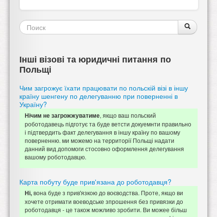
Форма
Поиск
Поиск
поиска
Інші візові та юридичні питання по
Польщі
Чим загрожує їхати працювати по польскій візі в іншу
країну шенгену по делегуванню при поверненні в
Україну?
, якщо ваш польский
Нічим не загрожжуватиме
роботодавець підготує та буде ветсти докуемнти правильно
і підтвердить факт делегування в іншу країну по вашому
поверненню. ми можемо на территорії Польщі надати
данний вид допомоги стосовно оформлення делегування
вашому роботодавцю.
Карта побуту буде прив'язана до роботодавця?
вона буде з прив'язкою до воєводства. Проте, якщо ви
Ні,
хочете отримати воеводське зпрошення без привязки до
роботодавця - це також можливо зробити. Ви можее більш