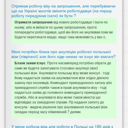
Отримав робочу візу на запрошення, але перебуваючи
ще на Україні захотів змінити роботодавця (на першу
роботу передумав їхати) як бути ?
від нового роботодавця і їхати по
Отримати запрошення
ньому, або ж виїхати по цьому запрошенню, проте
попередити роботодавця, щоб він його не анулював поки ви
будете перетинати кордо. якщо така можливість у вас є.
Мені потрібен бланк про ануляцію робочої польської
візи (піврічної) але його ніде немає чи існує він взагалі?
Проте насамперед потрібно обрати де
Бланк заяви існує
.
саме ви будете запитувати стосовно ануляції своєї
польської візи. Анулювати польську візу може консул - тоді
йому надається заява на анулюватння візи згідно діючого
закону про іноземців. Комендант прикордонного загону або
прикордонної служби також в праві анулювати візу - тоді
надається заява до головного коменданту прикордонної
служби. Або ж анулювати візу може також міністр що
відповідає за закордонні справи. Пр наданні запиту до
консула - видача рішення про анулювання польської візи
складає період часу обмежений 7 днями.
У мене робоча віза для роботи в Польщі на 180 днів з