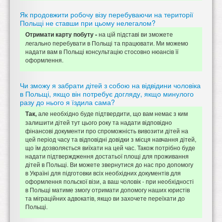
Як продовжити робочу візу перебуваючи на території
Польщі не ставши при цьому нелегалом?
на цій підставі ви зможете
Отримати карту побуту -
легально перебувати в Польщі та працювати. Ми можемо
надати вам в Польщі консультацію стосовно нюансів її
оформлення.
Чи зможу я забрати дітей з собою на відвідини чоловіка
в Польщі, якщо він потребує догляду, якщо минулого
разу до нього я їздила сама?
але необхідно буде підтвердити, що вам немає з ким
Так,
залишити дітей тут цього року та надати відповідно
фінансові документи про спроможність вивозити дітей на
цей період часу та відповідні довідки з місця навчання дітей,
що їм дозволяється виїхати на цей час. Також потрібно буде
надати підтверждження достатьої площі для проживання
дітей в Польщі. Ви можете звернутися до нас про допомогу
в Україні для підготовки всіх необхідних документів для
оформлення польскої візи, а ваш чоловік - при необхідності
в Польщі матиме змогу отримати допомогу наших юристів
та міграційних адвокатів, якщо ви захочете переїхати до
Польщі.