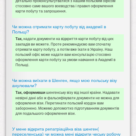
детально проконсультутватися з нашим польским офісом
стосовно саме вашого воеводства і правил оформлення
карти побуту та запрошення.
Чи можна отримати карту побуту від академії в
Польщі?
надати документи на відкриття карти побуту від цих
Так,
закладів ви можете. Проте рекомендуємо вам спочатку
отримати карту побуту, а потім вже їхати в Україну. Наш
польский офіс може надати вам консультацію стосовно
оформлення карти побуту за умови навчання в Академії в
Польщі.
Чи можна виїхати в Шенген, якщо мою польську візу
анулювали?
шенгенську візу від іншої країни. Надавати
Так, оформивши
невірні дані або ж фальсифікувати документи не можна для
оформленя візи. Перетинати польский кордон вам
заборонено. Можемо допомогтиз підготуванням документів
для подальшого оформлення візи.
У мене відкрита репатріаційна віза шенген(
переселенська) чи можна мені відкрити чеську робочу