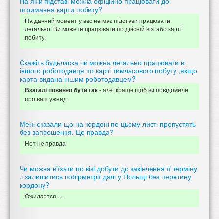
На якій підставі можна офіційно працювати до
отримання карти побиту?
На данний момент у вас не має підстави працювати
легально. Ви можете працювати по дійсній візі або карті
побиту.
Скажіть будьласка чи можна легально працювати в
іншого роботодавця по карті тимчасового побуту ,якщо
карта видана іншим роботодавцем?
- але краще щоб ви повідомили
Взагалі повинно бути так
про ваш уженд.
Мені сказали що на кордоні по цьому листі пропустять
без запрошення. Це правда?
Нет не правда!
Чи можна в'їхати по візі добути до закінчення її терміну
,і залишитись побірметрії далі у Польщі без перетину
кордону?
Ожидается.....