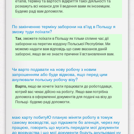
етапів, терміну та вартості відкриття такої діяльності та
розкажуть всі нюанси для її ведення вами як іноземцем.
Будемо раді вам допомогли.
По закінченню терміну заборони на в'їзд в Польщу я
зможу туди поїхати?
, зможете поїхати в Польщу як тільки сплине час дії
Так
заборони на перетин кордону Польської Республіки. Ми
можемо надати вам відповідь що саме вказанов даній
забороні, якщо ви не знаєте причини її встановлення вам.
Чи варто подавати на нову робочу з новим
запрошенням або буде відмова, ящо перед цим
анулювали польську робочу візу?
якщо ви хочете їхати працювати до роботодавця,
Варто,
котрий вас чекає дійсно на роботу. Якщо вам потрібна
допомога в оформленні документів для подачі на візу до
Польщі- будемо раді допомогти.
маю карту побитуЮ планую міняти роботу в томуж
самому воєводстві, що підкажете бо агенція, через яку
працюю, говорить що мусить передати мої документи
до воєвудства і що мої документи будуть анульовані ну