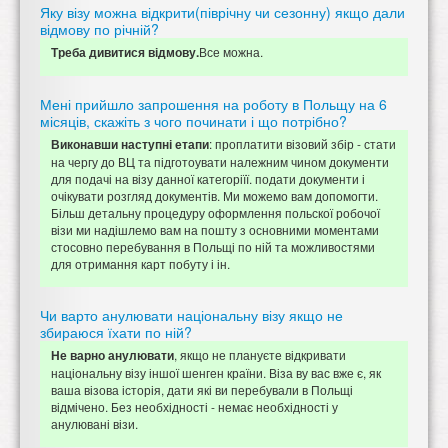
Яку візу можна відкрити(піврічну чи сезонну) якщо дали
відмову по річній?
Все можна.
Треба дивитися відмову.
Мені прийшло запрошення на роботу в Польщу на 6
місяців, скажіть з чого починати і що потрібно?
: проплатити візовий збір - стати
Виконавши наступні етапи
на чергу до ВЦ та підготоувати належним чином документи
для подачі на візу данної категоріїї. подати документи і
очікувати розгляд документів. Ми можемо вам допомогти.
Більш детальну процедуру оформлення польскої робочої
візи ми надішлемо вам на пошту з основними моментами
стосовно перебування в Польщі по ній та можливостями
для отримання карт побуту і ін.
Чи варто анулювати національну візу якщо не
збираюся їхати по ній?
, якщо не плануєте відкривати
Не варно анулювати
національну візу іншої шенген країни. Віза ву вас вже є, як
ваша візова історія, дати які ви перебували в Польщі
відмічено. Без необхідності - немає необхідності у
анулювані візи.