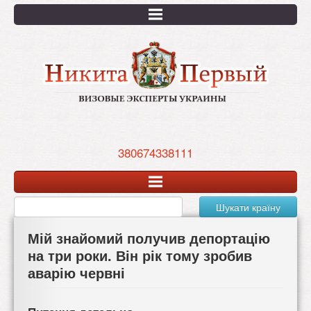
Перейти
к
основному
содержанию
380674338111
Шукати країну
Мій знайомий получив депортацію
на три роки. Він рік тому зробив
аварію червні