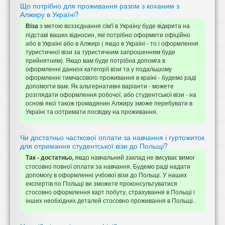
Що потрібно для проживання разом з коханим з
Алжиру в Україні?
з метою воззєднання сім'ї в Україну буде відкрита на
Віза
підставі ваших відносин, які потрібно оформити офіційно
або в Україні або в Алжирі ( якщо в Україні - то і оформлення
туристичної візи за туристичним запрошенням буде
прийнятним). Якщо вам буде потрібна допомга в
оформленні даннох категорїї візи та у подальшому
оформленні тимчасового проживання в країні - будемо раді
допомогти вам. Як альтернативні варіанти - можете
розглядати оформлення робочої, або студентської візи - на
основі якої також громадянин Алжиру зможе перебувати в
Україні та оотримати посвідку на проживання.
Чи достатньо часткової оплати за навчання і гуртожиток
для отримання студентської візи до Польщі?
якщо навчальний заклад не висуває вимог
Так - достатньо,
стосовно повної оплати за навчання. Будемо раді надати
допомогу в оформленні учбової візи до Польщі. У наших
експертів по Польщі ви зможете проконсультуватися
стосовно оформлення карт побуту, страхування в Польщі і
інших необхідних деталей стосовно проживання в Польщі.