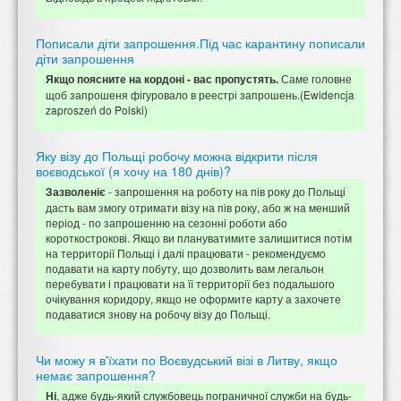
Пописали діти запрошення.Під час карантину пописали
діти запрошення
Саме головне
Якщо поясните на кордоні - вас пропустять.
щоб запрошеня фігуровало в реестрі запрошень.(Ewidencja
zaproszeń do Polski)
Яку візу до Польщі робочу можна відкрити після
воєводської (я хочу на 180 днів)?
- запрошення на роботу на пів року до Польщі
Зазволеніє
дасть вам змогу отримати візу на пів року, або ж на менший
період - по запрошенню на сезонні роботи або
короткострокові. Якщо ви плануватимите залишитися потім
на территорії Польщі і далі працювати - рекомендуємо
подавати на карту побуту, що дозволить вам легальон
перебувати і працювати на її территорії без подальшого
очікування коридору, якщо не оформите карту а захочете
подаватися знову на робочу візу до Польщі.
Чи можу я в'їхати по Воєвудський візі в Литву, якщо
немає запрошення?
, адже будь-який службовець пограничної служби на будь-
Ні