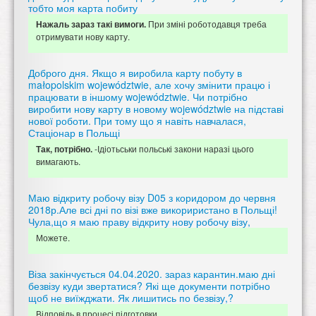
тобто моя карта побиту
При зміні роботодавця треба
Нажаль зараз такі вимоги.
отримувати нову карту.
Доброго дня. Якщо я виробила карту побуту в
małopolskim województwie, але хочу змінити працю і
працювати в іншому województwie. Чи потрібно
виробити нову карту в новому województwie на підставі
нової роботи. При тому що я навіть навчалася,
Стаціонар в Польщі
-Ідіотьськи польські закони наразі цього
Так, потрібно.
вимагають.
Маю відкриту робочу візу D05 з коридором до червня
2018р.Але всі дні по візі вже викориристано в Польщі!
Чула,що я маю праву відкриту нову робочу візу,
Можете.
Віза закінчується 04.04.2020. зараз карантин.маю дні
безвізу куди звертатися? Які ще документи потрібно
щоб не виїжджати. Як лишитись по безвізу,?
Відповідь в процесі підготовки.