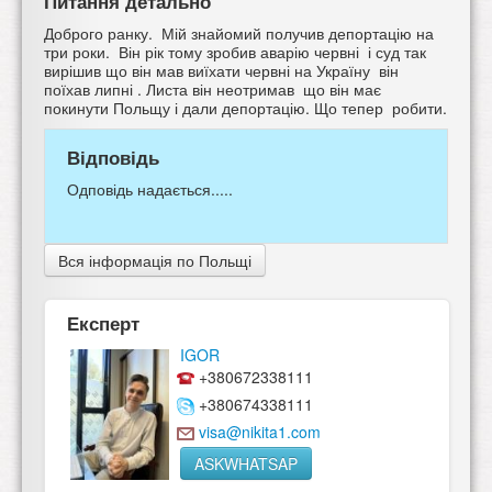
Питання детально
Доброго ранку. Мій знайомий получив депортацію на
три роки. Він рік тому зробив аварію червні і суд так
вирішив що він мав виїхати червні на Україну він
поїхав липні . Листа він неотримав що він має
покинути Польщу і дали депортацію. Що тепер робити.
Відповідь
Одповідь надається.....
Вся інформація по Польщі
Експерт
IGOR
+380672338111
+380674338111
visa@nikita1.com
ASKWHATSAP