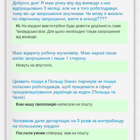
Доброго дня! Я маю річну візу від воеводи з них
відпрацьовано 3 місяці, але не в того роботодавця,
тому він це запрошення анулював. Чи можу я виіхати
по піврічному запрошенні, взяти в агенціі????
На кордоні вам потрібно буде довести доцільність саме
Ні.
"воєвудської візи. Для цього необходне тільки запрошення
від воєводи.
Маю відкриту робочу мультивізу. Маю наразі лише
копію запрошення і лише 1 сторону
Можуть не впустити.
Цікавить пошук в Польщі бізнес парнерів чи пошук
польских роботодавців, щоб працювати в сфері
працевлаштування українців за кодон (Польща та
Чехія)
написали на пошту.
Вам нашу пропозицію
Чоловікові дали департацію на 5 років за контрабанду
на польському кордоні
співпраці вам на пошту.
Послали умови