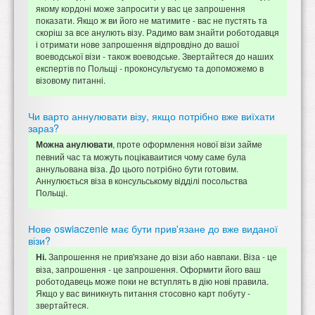
якому кордоні може запросити у вас це запрошення
показати. Якщо ж ви його не матимите - вас не пустять та
скоріш за все анулють візу. Радимо вам знайти роботодавця
і отримати нове запрошення відпровдіно до вашої
воеводської візи - також воеводське. Звертайтеся до наших
експертів по Польщі - проконсультуємо та допоможемо в
візовому питанні.
Чи варто аннулювати візу, якщо потрібно вже виїхати
зараз?
, проте оформлення нової візи займе
Можна анулювати
певний час та можуть поцікаваитися чому саме була
аннульована віза. До цього потрібно бути готовим.
Аннулюється віза в консульському відділі посольства
Польщі.
Нове oswiaczenie має бути прив'язане до вже виданої
візи?
Запрошення не прив'язане до візи або навпаки. Віза - це
Ні.
віза, запрошення - це запрошення. Оформити його ваш
роботодавець може поки не вступлять в дію нові правила.
Якщо у вас виникнуть питання стосовно карт побуту -
звертайтеся.