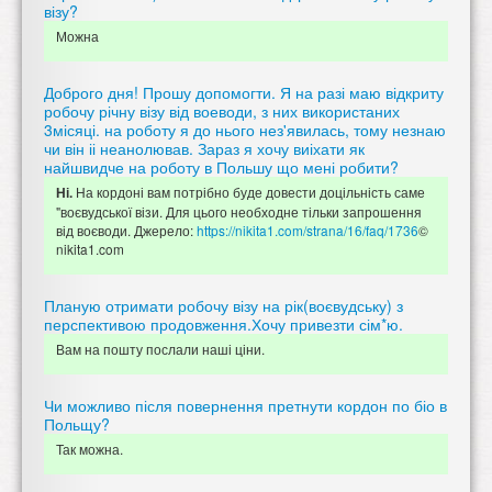
візу?
Можна
Доброго дня! Прошу допомогти. Я на разі маю відкриту
робочу річну візу від воеводи, з них використаних
3місяці. на роботу я до нього нез'явилась, тому незнаю
чи він іі неанолював. Зараз я хочу виіхати як
найшвидче на роботу в Польшу що мені робити?
На кордоні вам потрібно буде довести доцільність саме
Ні.
"воєвудської візи. Для цього необходне тільки запрошення
від воєводи. Джерело:
https://nikita1.com/strana/16/faq/1736
©
nikita1.com
Планую отримати робочу візу на рік(воєвудську) з
перспективою продовження.Хочу привезти сім*ю.
Вам на пошту послали наші ціни.
Чи можливо після повернення претнути кордон по біо в
Польщу?
Так можна.