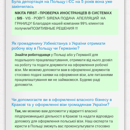
Була депортація на Польщу і ЄС на 5 років вона уже
закінчилась
NIKITA FIRST - ПРОВЕРКА ИНОСТРАНЦЕВ В СИСТЕМАХ
- VIS - POBYT- SIRENA ПОДАЧА АПЕЛЛЯЦИЙ НА
: SIS
ГРАНИЦУ! Благодаря нашей компании 99% клиентов
получилиПОЗИТИВНЫЕ РЕШЕНИЯ !!!
Як громадянину Узбекістануа з України отримати
робочу візу в Польщу чи Германію?
у Польщі або у Германіїї для
Знайти роботодавця
подальшого працевлаштування, отримати від нього дозвіл
на роботу та подати документи на оформлення робочої
візи. Ми можемо допомогти вам в оформленні документів
стосовно подачі заявки на оформення візи, але питаннями
працевлаштування ми не займаємося. Будемо раді
допомогти.
Чи допомогаєте ви в оформленні власного бізнесу в
Кракові та у оформленні візи громадянам України?
ми можемо вам допомогти у відкритті власної
Так,
піпдприємницької діяльності в Кракові та надати відповідно
допомогу для оформлення польської візи. Наш єксперти та
юристи в Польщі зможуть вас проконсультувати стосовно