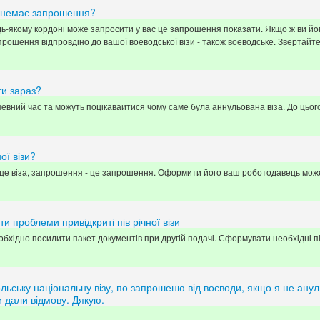
що немає запрошення?
ь-якому кордоні може запросити у вас це запрошення показати. Якщо ж ви йог
рошення відпровдіно до вашої воеводської візи - також воеводське. Звертайт
ти зараз?
евний час та можуть поцікаваитися чому саме була аннульована віза. До цього
ої візи?
- це віза, запрошення - це запрошення. Оформити його ваш роботодавець може 
 проблеми привідкриті пів річної візи
необхідно посилити пакет документів при другій подачі. Сформувати необхідні 
ольську національну візу, по запрошеню від воєводи, якщо я не анул
и дали відмову. Дякую.