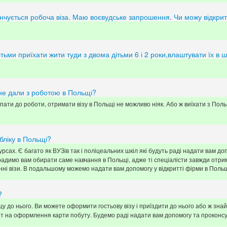
чується робоча віза. Маю воєвудське запрошення. Чи можу відкрити но
тьми приїхати жити туди з двома дітьми 6 і 2 роки,влаштувати їх в шк
 не дали з роботою в Польщі?
пати до роботи, отримати візу в Польщі не можливо ніяк. Або ж виїхати з Польщ
бліку в Польщі?
сах. Є багато як ВУЗів так і поліцеальних шкіл які будуть раді надати вам до
радимо вам обирати саме навчання в Польщі, адже ті спеціалісти завжди отрим
ні візи. В подальшому можемо надати вам допомогу у відкритті фірми в Польщ
?
щу до нього. Ви можете оформити гостьову візу і приїздити до нього або ж зн
апит на оформлення карти побуту. Будемо раді надати вам допомогу та проконс