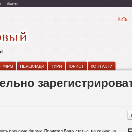
и
Відгуки
Київ
Я ФІРМ
ПЕРЕКЛАДИ
ТУРИ
ЮРИСТ
КОНТАКТИ
тельно зарегистрирова
вать польскую фирму. Прочитал Вашу статью, но сейчас на