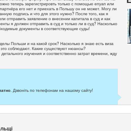
можно теперь зарегистрировть только с помощью епуап или
партнёра его нет и приехать в Польшу он не может. Могу ли
нную подпись и что для этого нужно? После того, как я
или отправить заявление о внесении капитала в суд и как
енты я должен отправить в суд и только ли в суд? Насколько
бходимые документы в соответствующие суды!
елы Польши и на какой срок? Насколько я знаю есть виза
ы это соблюдают. Какие существуют нюансы?
 детального изучения и соответственно затрат времени, жду
латно
. Дзвоніть по телефонам на нашому сайту!
ольщі