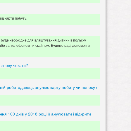
ід карти побуту.
 буде необхідне для влаштування дитини в польску
 або за телефоном чи скайпом. Будемо раді допомогти
о знову чекати?
ишній роботодавець анулює карту побиту чи понесу я
ня 100 днів у 2018 році її анулювати і відкрити