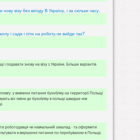
ву візу без виїзду В Україну, і за скільки часу.
олу і садік і піти на роботу,чи вийде так?
і і подавати знову на візу з України. Більше варіантів
ппомгу у вивченні питання бухобліку на территорії Польщі
ують всі зміни до бухобліку в польщі швидше ніж
і.
айти роботодавця чи навчальний закалад - та оформити
ультувати в вирішенні питання по перебуванню в Польщі.