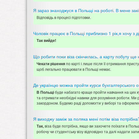
Я зараз знаходжуся в Польщі на роботі. В мене закін
Відповідь в процесі підготовки.
Чоловік працює в Польщі приблизно 1 рік,я хочу з ді
Так вийде!
Що робити поки віза скінчилась, а карту побуту ще
по карті і лише після її отримання присту
Чекати рішення
щоб легально працювати в Польщі немає.
Де українцю можна пройти курси бухгалтерського о
буде набагато краще пройти навчання на цих кур
В Польщі
та отримати необхідні навики для розуміння роботи. Ми 
закордоном. Будемо раді допомогти у виборі та оформлен
Я виходжу заміж за поляка мені потім віза потрібна
віза буде потрібна, якщо ви захочете поїхати в Поль
Так,
робочу чи студентську візу відповідно та далі надати з