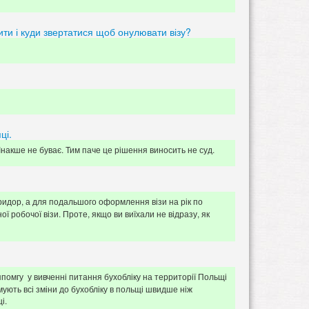
мити і куди звертатися щоб онулювати візу?
ці.
 Інакше не буває. Тим паче це рішення виносить не суд.
оридор, а для подальшого оформлення візи на рік по
 робочої візи. Проте, якщо ви виїхали не відразу, як
ппомгу у вивченні питання бухобліку на территорії Польщі
ують всі зміни до бухобліку в польщі швидше ніж
і.