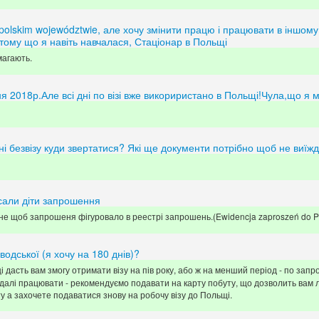
olskim województwie, але хочу змінити працю і працювати в іншому 
 тому що я навіть навчалася, Стаціонар в Польщі
магають.
 2018р.Але всі дні по візі вже викориристано в Польщі!Чула,що я м
ні безвізу куди звертатися? Які ще документи потрібно щоб не виїжд
сали діти запрошення
не щоб запрошеня фігуровало в реестрі запрошень.(Ewidencja zaproszeń do Po
водської (я хочу на 180 днів)?
і дасть вам змогу отримати візу на пів року, або ж на менший період - по зап
далі працювати - рекомендуємо подавати на карту побуту, що дозволить вам ле
 а захочете подаватися знову на робочу візу до Польщі.