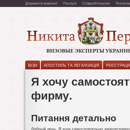
Перейти
Документи компанії
Послуги
Співробітництво
Розсилк
к
основному
содержанию
ВІЗИ
АПОСТИЛЬ ТА ЛЕГАЛІЗАЦІЯ
РЕЄСТРАЦІ
Я хочу самостоя
фирму.
Питання детально
Добрый день. Я хочу самостоятельно зарегистриро