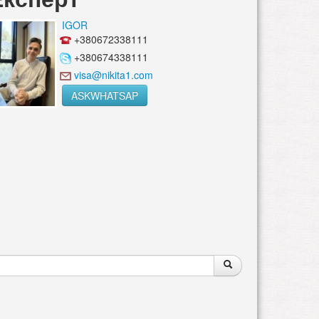
IGOR
+380672338111
+380674338111
visa@nikita1.com
ASKWHATSAP
Поиск
Поиск