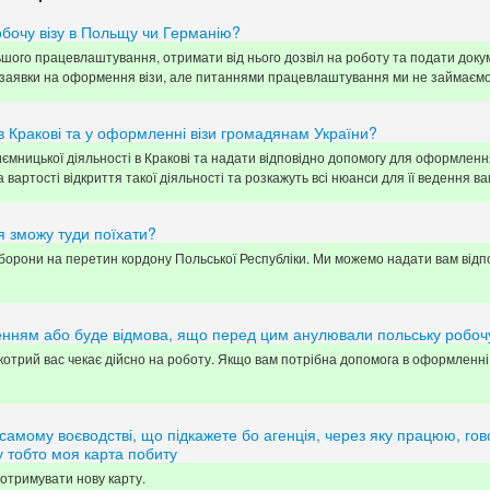
обочу візу в Польщу чи Германію?
льшого працевлаштування, отримати від нього дозвіл на роботу та подати док
 заявки на оформення візи, але питаннями працевлаштування ми не займаємо
в Кракові та у оформленні візи громадянам України?
иємницької діяльності в Кракові та надати відповідно допомогу для оформленн
 вартості відкриття такої діяльності та розкажуть всі нюанси для її ведення 
я зможу туди поїхати?
заборони на перетин кордону Польської Республіки. Ми можемо надати вам відп
енням або буде відмова, ящо перед цим анулювали польську робочу
отрий вас чекає дійсно на роботу. Якщо вам потрібна допомога в оформленні 
амому воєводстві, що підкажете бо агенція, через яку працюю, го
у тобто моя карта побиту
отримувати нову карту.