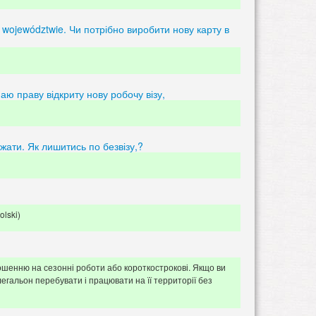
województwie. Чи потрібно виробити нову карту в
аю праву відкриту нову робочу візу,
жати. Як лишитись по безвізу,?
lski)
рошенню на сезонні роботи або короткострокові. Якщо ви
гальон перебувати і працювати на її территорії без