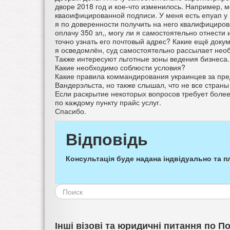
дворе 2018 год и кое-что изменилось. Например, 
кваоифицированной подписи. У меня есть епуап у 
я по доверенности получить на него квалифицирова
оплачу 350 зл,, могу ли я самостоятельно отнести 
точно узнать его почтовый адрес? Какие ещё докум
я осведомлён, суд самостоятельно рассылает нео
Также интересуют льготные зоны ведения бизнеса.
Какие необходимо соблюсти условия?
Какие правила коммандирования украинцев за пред
Вандерэльста, но также слышал, что не все стран
Если раскрытие некоторых вопросов требует более
по каждому пункту прайс услуг.
Спасибо.
Відповідь
Консультація буде надана індвідуально та п
Форма
поиска
Інші візові та юридичні питання по П