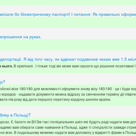
чу виїхати бо біометричному паспорті! І питання: Як правильно офор
запрошення на руках.
портації. Я від того часу, як адвокат подзвонив чекаю вже 1.5 міся
В оригіналі . І тільки тоді він може вам сказати що рішення позитивне!
 нього.
ор?
обочої візи 180/180 для можливості оформити знову візу 180/180 - це і буде к
оридор - надавати документи можна відразу за скінченням терміну дії піврічної
увати пів року від дати першого перетину кордону шенген країни.
бліку в Польщі?
сах. Є багато як ВУЗів так і поліцеальних шкіл які будуть раді надати вам до
радимо вам обирати саме навчання в Польщі, адже ті спеціалісти завжди отрим
ні візи. В подальшому можемо надати вам допомогу у відкритті фірми в Польщ