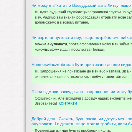
Чи можу я в'їхати по Воєвудський візі в Литву, як
, адже будь-який службовець пограничної служби на буд
Ні
візу. Радимо вам знайти роботодавця і отримати нове зап
допоможемо в візовому питанні.
Чи варто аннулювати візу, якщо потрібно вже виїха
, проте оформлення нової візи займе п
Можна анулювати
консульському відділі посольства Польщі.
Нове oswiaczenie має бути прив'язане до вже видан
Запрошення не прив'язане до візи або навпаки. Віза 
Ні.
виникнуть питання стосовно карт побуту - звертайтеся.
Після відмови воєвудського запрошення чи можу бути
Офіційно - ні. Але виходячи з досвіду наших експертів, 
Звертайтесь!
КОНТАКТИ
Добрий день. Скажіть, будь ласка, чи датуть мені п
анулювати. І підкажіть як це можна зробити, коли б
якщо будуть проблеми пишіть.
Повинні дати,