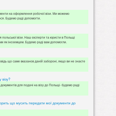
ументи на оформлення робочої візи. Ми можемо
ся. Будемо раді допомогти.
я польської візи. Наш єксперти та юристи в Польщі
вами як іноземцем. Будемо раді вам допомогли.
овідь що саме вказанов даній забороні, якщо ви не знаєте
 візу?
документів для подачі на візу до Польщі- будемо раді
ворить що мусить передати мої документи до