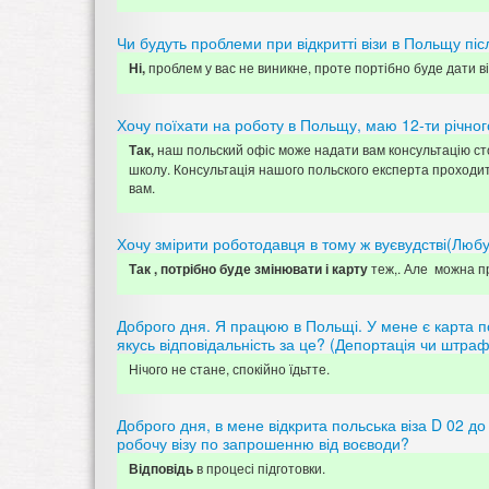
Чи будуть проблеми при відкритті візи в Польщу піс
проблем у вас не виникне, проте портібно буде дати від
Ні,
Хочу поїхати на роботу в Польщу, маю 12-ти річног
наш польский офіс може надати вам консультацію сто
Так,
школу. Консультація нашого польского експерта проходит
вам.
Хочу змірити роботодавця в тому ж вуєвудстві(Любуш
теж,. Але можна п
Так , потрібно буде змінювати і карту
Доброго дня. Я працюю в Польщі. У мене є карта по
якусь відповідальність за це? (Депортація чи штра
Нічого не стане, спокійно їдьтте.
Доброго дня, в мене відкрита польська віза D 02 до
робочу візу по запрошенню від воєводи?
в процесі підготовки.
Відповідь