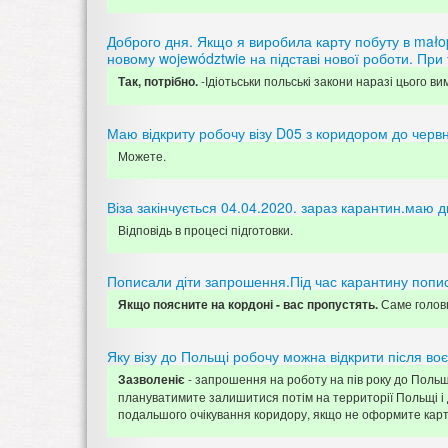
Доброго дня. Якщо я виробила карту побуту в małop
новому województwie на підставі нової роботи. При
-Ідіотьськи польські закони наразі цього ви
Так, потрібно.
Маю відкриту робочу візу D05 з коридором до червня
Можете.
Віза закінчується 04.04.2020. зараз карантин.маю д
Відповідь в процесі підготовки.
Пописали діти запрошення.Під час карантину попи
Саме голов
Якщо поясните на кордоні - вас пропустять.
Яку візу до Польщі робочу можна відкрити після воє
- запрошення на роботу на пів року до Польщ
Зазволеніє
плануватимите залишитися потім на территорії Польщі і 
подальшого очікування коридору, якщо не оформите карту