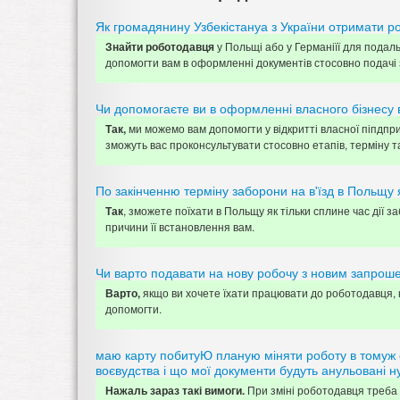
Як громадянину Узбекістануа з України отримати р
у Польщі або у Германіїї для пода
Знайти роботодавця
допомогти вам в оформленні документів стосовно подачі
Чи допомогаєте ви в оформленні власного бізнесу 
ми можемо вам допомогти у відкритті власної піпдпр
Так,
зможуть вас проконсультувати стосовно етапів, терміну та
По закінченню терміну заборони на в'їзд в Польщу 
, зможете поїхати в Польщу як тільки сплине час дії 
Так
причини її встановлення вам.
Чи варто подавати на нову робочу з новим запрош
якщо ви хочете їхати працювати до роботодавця, к
Варто,
допомогти.
маю карту побитуЮ планую міняти роботу в томуж с
воєвудства і що мої документи будуть анульовані н
При зміні роботодавця треба 
Нажаль зараз такі вимоги.