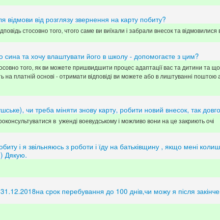
ля відмови від розглязу звернення на карту побиту?
повідь стосовно того, чтого саме ви виїхали і забрали внесок та відмовилися в
о сина та хочу влаштувати його в школу - допомогаєте з цим?
совно того, як ви можете пришвидшити процес адаптації вас та дитини та що
ь на платній основі - отримати відповіді ви можете або в лиштуванні поштою
ське), чи треба міняти знову карту, робити новий внесок, так довг
роконсультуватися в уженді воевудському і можливо вони на це закриють очі
биту і я звільняюсь з роботи і їду на батьківщину , якщо мені кол
ф) Дякую.
 31.12.2018на срок перебування до 100 днів,чи можу я після закінчен