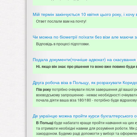
Мій термін закінчується 10 квітня цього року, і хо
Ответ послали вам на почту!
Чи можна по біометрії поїхати без візи але маючи 
Відповідь в процесі підготовки.
Подала документи(точніше адвокат) на скасування де
Ні. якщо він знає про рішення то воно вже повино буди в
Друга робоча віза в Польщу, як розрахувати Корид
потрібно очікувати після завершення дії вашої р
Пів року
воеводському запрошенню - немає необхідності очікувати к
почала діяти ваша віза 180/180 - потрібно буде відрахов
Де українцю можна пройти курси бухгалтерського о
буде набагато краще пройти навчання на цих кур
В Польщі
та отримати необхідні навики для розуміння роботи. Ми 
закордоном. Будемо раді допомогти у виборі та оформлен