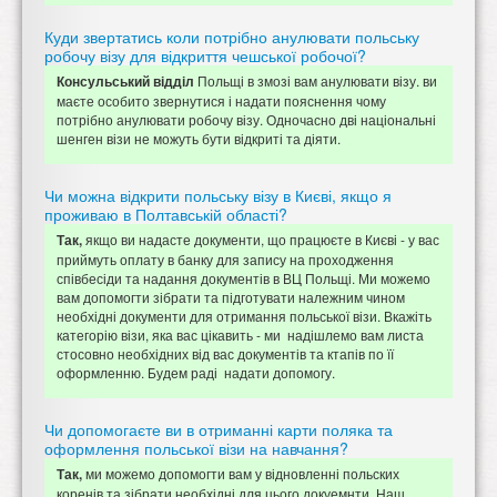
Куди звертатись коли потрібно анулювати польську
робочу візу для відкриття чешської робочої?
Польщі в змозі вам анулювати візу. ви
Консульський відділ
маєте особито звернутися і надати пояснення чому
потрібно анулювати робочу візу. Одночасно дві національні
шенген візи не можуть бути відкриті та діяти.
Чи можна відкрити польську візу в Києві, якщо я
проживаю в Полтавській області?
якщо ви надасте документи, що працюєте в Києві - у вас
Так,
приймуть оплату в банку для запису на проходження
співбесіди та надання документів в ВЦ Польщі. Ми можемо
вам допомогти зібрати та підготувати належним чином
необхідні документи для отримання польської візи. Вкажіть
категорію візи, яка вас цікавить - ми надішлемо вам листа
стосовно необхідних від вас документів та ктапів по її
оформленню. Будем раді надати допомогу.
Чи допомогаєте ви в отриманні карти поляка та
оформлення польської візи на навчання?
ми можемо допомогти вам у відновленні польских
Так,
коренів та зібрати необхідні для цього докуемнти. Наш