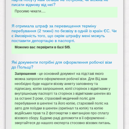
писати відмову від неї?
Просимо чекати.....
Я отримала штраф за перевищення терміну
перебування (2 тижні) по безвізу в одній із країн ЄС. Чи
є ймовірність того, що окрім штрафу мені можуть
поставити депортацію в паспорті.
.
Можемо вас первірити в базі SIS
Які документи потрібні для оформлення робочої візи
до Польщі?
- це основний документ на підставі якого
Запрошення
можна запросити оформлення робочої візи. Для ВЦ вам
необхідно буде надати візову анкету заповнену та
підписану, копію запрошення, копії сторінок з відмітками у
внутрішноьму паспорті та сторінок з відмітками шенген віз
за останні 3 роки, страховий медичний поліс для
перебування в шенгені та його копію, старховий поліс на
авто для поїздки в шенген (оригінал та копія) та копію
водійських прав та 2 фотокартки з квитанцією про сплату
візового сбору. Будемо раді допомогти в її оформленні -
звертайтеся до нашого експерта стосовно візових питань.