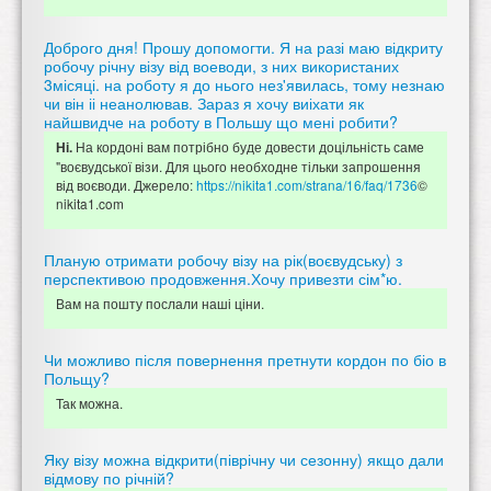
Доброго дня! Прошу допомогти. Я на разі маю відкриту
робочу річну візу від воеводи, з них використаних
3місяці. на роботу я до нього нез'явилась, тому незнаю
чи він іі неанолював. Зараз я хочу виіхати як
найшвидче на роботу в Польшу що мені робити?
На кордоні вам потрібно буде довести доцільність саме
Ні.
"воєвудської візи. Для цього необходне тільки запрошення
від воєводи. Джерело:
https://nikita1.com/strana/16/faq/1736
©
nikita1.com
Планую отримати робочу візу на рік(воєвудську) з
перспективою продовження.Хочу привезти сім*ю.
Вам на пошту послали наші ціни.
Чи можливо після повернення претнути кордон по біо в
Польщу?
Так можна.
Яку візу можна відкрити(піврічну чи сезонну) якщо дали
відмову по річній?