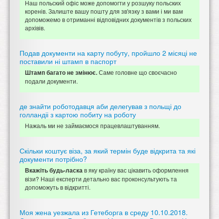
Наш польский офіc може допомогти у розшуку польских
коренів. Залиште вашу пошту для зв'язку з вами і ми вам
допоможемо в отриманні відповідних документів з польских
архівів.
Подав документи на карту побуту, пройшло 2 місяці не
поставили ні штамп в паспорт
Саме головне що своєчасно
Штамп багато не змінює.
подали документи.
де знайти роботодавця аби делегував з польщі до
голландіі з картою побиту на роботу
Нажаль ми не займаємося працевлаштуванням.
Скільки коштує віза, за який термін буде відкрита та які
документи потрібно?
в яку країну вас цікавить оформлення
Вкажіть будь-ласка
візи? Наші експерти детально вас проконсультують та
допоможуть в відкритті.
Моя жена уезжала из Гетеборга в среду 10.10.2018.