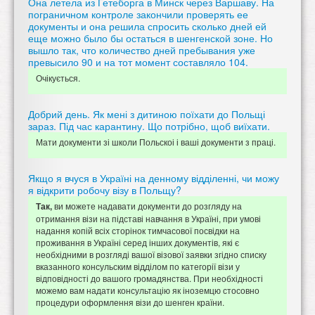
Она летела из Гетеборга в Минск через Варшаву. На
пограничном контроле закончили проверять ее
документы и она решила спросить сколько дней ей
еще можно было бы остаться в шенгенской зоне. Но
вышло так, что количество дней пребывания уже
превысило 90 и на тот момент составляло 104.
Очікується.
Добрий день. Як мені з дитиною поїхати до Польщі
зараз. Під час карантину. Що потрібно, щоб виїхати.
Мати документи зі школи Польскоі і ваші документи з праці.
Якщо я вчуся в Україні на денному відділенні, чи можу
я відкрити робочу візу в Польщу?
ви можете надавати документи до розгляду на
Так,
отримання візи на підставі навчання в Україні, при умові
надання копій всіх сторінок тимчасової посвідки на
проживання в Україні серед інших документів, які є
необхідними в розгляді вашої візової заявки згідно списку
вказанного консульским відділом по категорії візи у
відповідності до вашого громадянства. При необхідності
можемо вам надати консультацію як іноземцю стосовно
процедури оформлення візи до шенген країни.