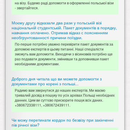
на візу. Будемо раді допомогти в оформленні польської візи
- звертайтеся.
Моєму другу відказали два рази у польській візі
національній студентській. Пакет документів в порядку,
навчання оплачено. Отримав відказ с поясненням
необгрунтованності причини поїздки.
По-перше потрібно уважно перевірити пакет документів за
допомою експертів в цьому питанні. Наші спеціалісти
зможуть вам допомогти. Виходячи з вісиновків потрібно ще
раз подавати документи, змінивши та доповнивши пакет
необхідними документами.
Доброго дня читала що ви можете допомогти з
документами про корені з польші...
Радимо вам звернутися до наших експертів. Ми маємо
тривалий досвід в пошуку по усіх архівах Польщі необхідних
данних. Цим ви суттєво прискорите пошук всіх даних.
+380672338111, +380672439111.
Чи можу перетинати кордон по безвізу при закінченні
пів річної візи?