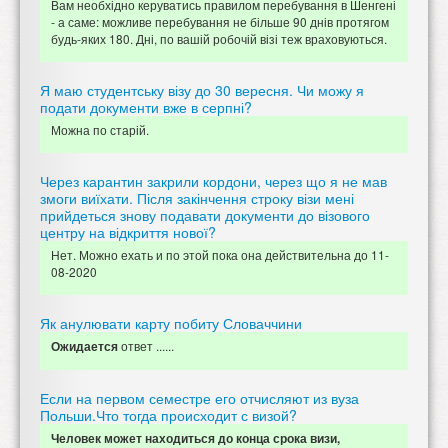
Вам необхідно керуватись правилом перебування в Шенгені
- а саме: можливе перебування не більше 90 днів протягом
будь-яких 180. Дні, по вашій робочій візі теж враховуються.
Я маю студентську візу до 30 вересня. Чи можу я
подати документи вже в серпні?
Можна по старій.
Через карантин закрили кордони, через що я не мав
змоги виїхати. Після закінчення строку візи мені
прийдеться знову подавати документи до візового
центру на відкриття нової?
Нет. Можно ехать и по этой пока она действительна до 11-
08-2020
Як анулювати карту побиту Словаччини
ответ ......
Ожидается
Если на первом семестре его отчисляют из вуза
Польши.Что тогда происходит с визой?
Человек может находиться до конца срока визи,