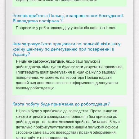
Чоловік приїхав з Польщі, з запрошенням Воєвудської.
Я випадково постірала.?
Попросити у роботодавця другу копію він напевно іі маэ.
Чим загрожує їхати працювати по польскій візі в іншу
країну шенгену по делегуванню при поверненні в
Україну?
, якщо ваш польский
Нічим не загрожжуватиме
роботодавець підготує та буде ветсти докуемнти правильно
і підтвердить факт делегування в іншу країну по вашому
поверненню. ми можемо на территорії Польщі надати
данний вид допомоги стосовно оформлення делегування
вашому роботодавцю.
Карта побуту буде прив'язана до роботодавця?
вона буде з прив'язкою до воєводства. Проте, якщо ви
Ні,
хочете отримати воеводське зпрошення без привязки до
роботодавця - це також можливо зробити. Ви можее більш
детально проконсультутватися з нашим польским офісом
стосовно саме вашого воеводства і правил оформлення
карти побуту та запрошення.