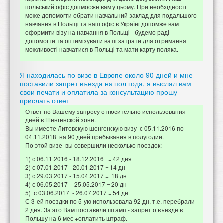
польський офіс допмооже вам у цьому. При необхідності
може допомогти обрати навчальний заклад для подальшого
навчання в Польщі та наш офіс в Україні допомже вам
оформити візу на навчання в Польщі - будемо раді
допомогти та оптимізувати ваші затрати для отримання
можливості навчатися в Польщі та мати карту поляка.
Я находилась по визе в Европе около 90 дней и мне
поставили запрет въезда на пол года, я выслал вам
свои печати и оплатила за консультацию прошу
прислать ответ
Ответ по Вашему запросу относительно использования
дней в Шенгенской зоне.
Вы имеете Литовскую шенгенскую визу с 05.11.2016 по
04.11.2018 на 90 дней пребывания в полугодии.
По этой визе вы совершили несколько поездок:
1) с 06.11.2016 - 18.12.2016 = 42 дня
2) с 07.01.2017 - 20.01.2017 = 14 дн
3) с 29.03.2017 - 15.04.2017 = 18 дн
4) с 06.05.2017 - 25.05.2017 = 20 дн
5) с 03.06.2017 - 26.07.2017 = 54 дн
С 3-ей поездки по 5-ую использовала 92 дн, т.е. перебрали
2 дня. За это Вам поставили штамп - запрет о въезде в
Польшу на 6 мес +оплатить штраф.