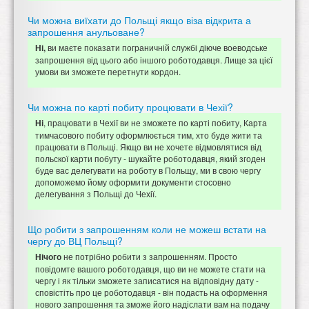
Чи можна виїхати до Польщі якщо віза відкрита а
запрошення анульоване?
ви маєте показати пограничній службі діюче воеводське
Ні,
запрошення від цього або іншого роботодавця. Лище за цієї
умови ви зможете перетнути кордон.
Чи можна по карті побиту процювати в Чехії?
, працювати в Чехії ви не зможете по карті побиту, Карта
Ні
тимчасового побиту оформлюється тим, хто буде жити та
працювати в Польщі. Якщо ви не хочете відмовлятися від
польскої карти побуту - шукайте роботодавця, який згоден
буде вас делегувати на роботу в Польщу, ми в свою чергу
допоможемо йому оформити документи стосовно
делегування з Польщі до Чехії.
Що робити з запрошенням коли не можеш встати на
чергу до ВЦ Польщі?
не потрібно робити з запрошенням. Просто
Нічого
повідомте вашого роботодавця, що ви не можете стати на
чергу і як тільки зможете записатися на відповідну дату -
сповістіть про це роботодавця - він подасть на оформення
нового запрошення та зможе його надіслати вам на подачу