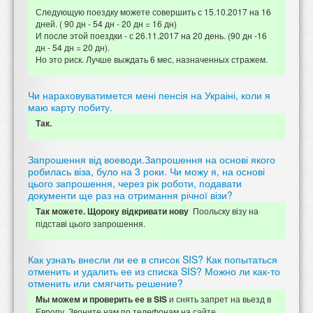
Следующую поездку можете совершить с 15.10.2017 на 16
дней. ( 90 дн - 54 дн - 20 дн = 16 дн)
И после этой поездки - с 26.11.2017 на 20 день. (90 дн -16
дн - 54 дн = 20 дн).
Но это риск. Лучше выждать 6 мес, назначенных стражем.
Чи нараховуватимется мені пенсія на Украіні, коли я
маю карту побиту.
Так.
Запрошення від воеводи.Запрошення на основі якого
робилась віза, було на 3 роки. Чи можу я, на основі
цього запрошення, через рік роботи, подавати
документи ще раз на отримання річної візи?
Поольску візу на
Так можете. Щороку відкривати нову
підставі цього запрошення.
Как узнать внесли ли ее в список SIS? Как попытаться
отменить и удалить ее из списка SIS? Можно ли как-то
отменить или смягчить решение?
и снять запрет на вьезд в
Мы можем и проверить ее в SIS
Европу. Звоните нам по телефонам на сайте.