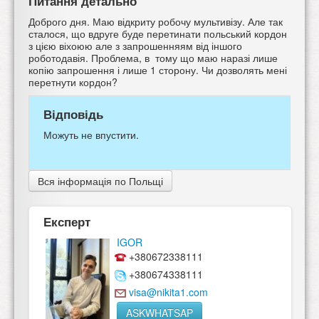
Питання детально
Доброго дня. Маю відкриту робочу мультивізу. Але так
сталося, що вдруге буде перетинати польський кордон
з цією віхоюю але з запрошенняям від іншого
роботодавія. Проблема, в тому що маю наразі лише
копію запрошення і лише 1 сторону. Чи дозволять мені
перетнути кордон?
Відповідь
Можуть не впустити.
Вся інформація по Польщі
Експерт
IGOR
+380672338111
+380674338111
visa@nikita1.com
ASKWHATSAP