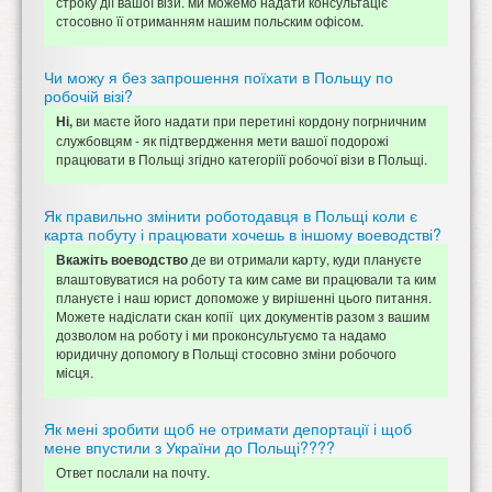
строку дії вашої візи. ми можемо надати консультаціє
стосовно її отриманням нашим польским офісом.
Чи можу я без запрошення поїхати в Польщу по
робочій візі?
ви маєте його надати при перетині кордону погрничним
Ні,
службовцям - як підтвердження мети вашої подорожі
працювати в Польщі згідно категоріїї робочої візи в Польщі.
Як правильно змінити роботодавця в Польщі коли є
карта побуту і працювати хочешь в іншому воеводстві?
де ви отримали карту, куди плануєте
Вкажіть воеводство
влаштовуватися на роботу та ким саме ви працювали та ким
плануєте і наш юрист допоможе у вирішенні цього питання.
Можете надіслати скан копії цих документів разом з вашим
дозволом на роботу і ми проконсультуємо та надамо
юридичну допомогу в Польщі стосовно зміни робочого
місця.
Як мені зробити щоб не отримати депортації і щоб
мене впустили з України до Польщі????
Ответ послали на почту.