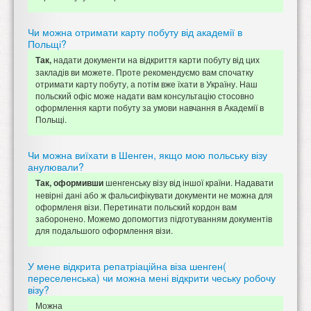
Чи можна отримати карту побуту від академії в
Польщі?
надати документи на відкриття карти побуту від цих
Так,
закладів ви можете. Проте рекомендуємо вам спочатку
отримати карту побуту, а потім вже їхати в Україну. Наш
польский офіс може надати вам консультацію стосовно
оформлення карти побуту за умови навчання в Академії в
Польщі.
Чи можна виїхати в Шенген, якщо мою польську візу
анулювали?
шенгенську візу від іншої країни. Надавати
Так, оформивши
невірні дані або ж фальсифікувати документи не можна для
оформленя візи. Перетинати польский кордон вам
заборонено. Можемо допомогтиз підготуванням документів
для подальшого оформлення візи.
У мене відкрита репатріаційна віза шенген(
переселенська) чи можна мені відкрити чеську робочу
візу?
Можна