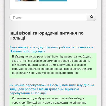
Форма
Поиск
Поиск
поиска
Інші візові та юридичні питання по
Польщі
Куди звернутися щод отримати робоче запрошення в
Польщу роботодавцю?
по місцю реестрації його підприємства необхідно
В Уженд
звертатися стоссовно оформлення робочго запрошення.
Ми можемо надати супровід або консультації стосовно
отримання робочого запрошення для вашої дочки. Будемо
раді надати допомогу у вирішенні цього питання.
Чи можна перебуваючи в Польщі поміняти візу Д05 на
іншу, для роботи з більш тривалим терміном
перебування в Польщі?
- якщо ви хочете без виїзду з
Отримати карту побуту
территорії Польщі мати змогу працювати по скічненню