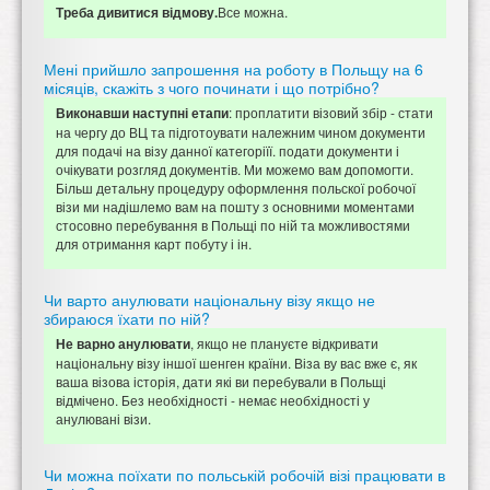
Все можна.
Треба дивитися відмову.
Мені прийшло запрошення на роботу в Польщу на 6
місяців, скажіть з чого починати і що потрібно?
: проплатити візовий збір - стати
Виконавши наступні етапи
на чергу до ВЦ та підготоувати належним чином документи
для подачі на візу данної категоріїї. подати документи і
очікувати розгляд документів. Ми можемо вам допомогти.
Більш детальну процедуру оформлення польскої робочої
візи ми надішлемо вам на пошту з основними моментами
стосовно перебування в Польщі по ній та можливостями
для отримання карт побуту і ін.
Чи варто анулювати національну візу якщо не
збираюся їхати по ній?
, якщо не плануєте відкривати
Не варно анулювати
національну візу іншої шенген країни. Віза ву вас вже є, як
ваша візова історія, дати які ви перебували в Польщі
відмічено. Без необхідності - немає необхідності у
анулювані візи.
Чи можна поїхати по польській робочій візі працювати в