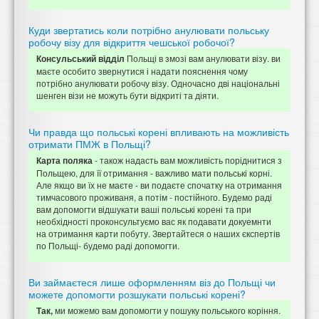
Куди звертатись коли потрібно анулювати польську
робочу візу для відкриття чешської робочої?
Польщі в змозі вам анулювати візу. ви
Консульський відділ
маєте особито звернутися і надати пояснення чому
потрібно анулювати робочу візу. Одночасно дві національні
шенген візи не можуть бути відкриті та діяти.
Чи правда що польські корені впливають на можливість
отримати ПМЖ в Польщі?
- також надасть вам можливість поріднитися з
Карта поляка
Польщею, для її отримання - важливо мати польські корні.
Але якщо ви їх не маєте - ви подаєте спочатку на отримання
тимчасового проживаня, а потім - постійного. Будемо раді
вам допомогти відшукати ваші польські корені та при
необхідності проконсультуємо вас як подавати докуемнти
на отримання карти побуту. Звертайтеся о наших єкспертів
по Польщі- будемо раді допомогти.
Ви займаєтеся лише оформленням віз до Польщі чи
можете допомогти розшукати польські корені?
ми можемо вам допомогти у пошуку польського коріння.
Так,