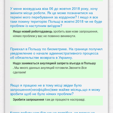
У мене воєвудська віза 06 до жовтня 2018 року, хочу
змінити місце роботи. Як це може позначитися на
терміні мого перебування за кордоном? І якщо я все
таки покину територію Польщі в жовтні 2018 чи не буде
проблем із наступним виїздом?
зробить вам нове запрошення,
Якщо новий роботодавець
ніяких проблем у вас не повинно виникнути.
Приехал в Польшу по биометрике. На границе получил
уведомление о начале административного процесса
об обязательстве возврата в Украину.
Надо заниматься ануляцией запрета въезда в Польшу
Мы много данных ануляций готовили.Звоните.Все
.
сделаем!
Якщо я працюю не в тому місці звідки було
запрошення(неофіційно)вже майже місяць,що я можу
зробити щоб не було ніяких проблем?
там де працюєте насправді.
Зробити запрошення
Карта побуту нам більше не потрібна, чи можна не