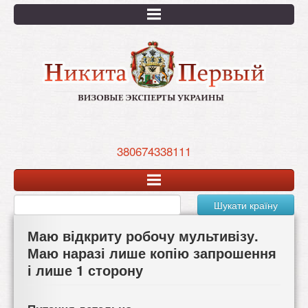
Перейти
к
основному
содержанию
380674338111
Шукати країну
Маю відкриту робочу мультивізу.
Маю наразі лише копію запрошення
і лише 1 сторону