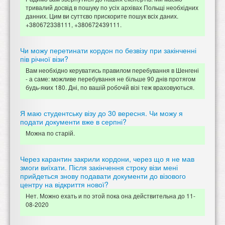
тривалий досвід в пошуку по усіх архівах Польщі необхідних
данних. Цим ви суттєво прискорите пошук всіх даних.
+380672338111, +380672439111.
Чи можу перетинати кордон по безвізу при закінченні
пів річної візи?
Вам необхідно керуватись правилом перебування в Шенгені
- а саме: можливе перебування не більше 90 днів протягом
будь-яких 180. Дні, по вашій робочій візі теж враховуються.
Я маю студентську візу до 30 вересня. Чи можу я
подати документи вже в серпні?
Можна по старій.
Через карантин закрили кордони, через що я не мав
змоги виїхати. Після закінчення строку візи мені
прийдеться знову подавати документи до візового
центру на відкриття нової?
Нет. Можно ехать и по этой пока она действительна до 11-
08-2020