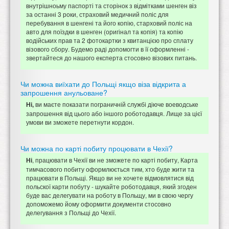
внутрішноьму паспорті та сторінок з відмітками шенген віз
за останні 3 роки, страховий медичний поліс для
перебування в шенгені та його копію, старховий поліс на
авто для поїздки в шенген (оригінал та копія) та копію
водійських прав та 2 фотокартки з квитанцією про сплату
візового сбору. Будемо раді допомогти в її оформленні -
звертайтеся до нашого експерта стосовно візових питань.
Чи можна виїхати до Польщі якщо віза відкрита а
запрошення анульоване?
ви маєте показати пограничній службі діюче воеводське
Ні,
запрошення від цього або іншого роботодавця. Лище за цієї
умови ви зможете перетнути кордон.
Чи можна по карті побиту процювати в Чехії?
, працювати в Чехії ви не зможете по карті побиту, Карта
Ні
тимчасового побиту оформлюється тим, хто буде жити та
працювати в Польщі. Якщо ви не хочете відмовлятися від
польскої карти побуту - шукайте роботодавця, який згоден
буде вас делегувати на роботу в Польщу, ми в свою чергу
допоможемо йому оформити документи стосовно
делегування з Польщі до Чехії.