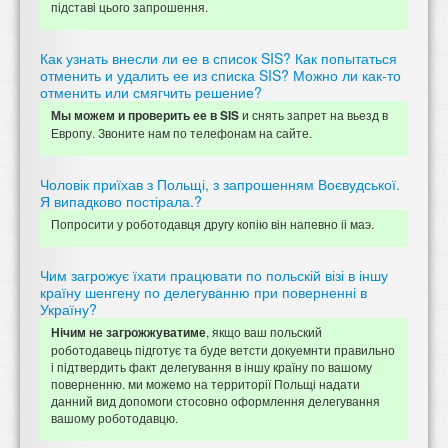
підставі цього запрошення.
Как узнать внесли ли ее в список SIS? Как попытаться
отменить и удалить ее из списка SIS? Можно ли как-то
отменить или смягчить решение?
и снять запрет на вьезд в
Мы можем и проверить ее в SIS
Европу. Звоните нам по телефонам на сайте.
Чоловік приїхав з Польщі, з запрошенням Воєвудської.
Я випадково постірала.?
Попросити у роботодавця другу копію він напевно іі маэ.
Чим загрожує їхати працювати по польскій візі в іншу
країну шенгену по делегуванню при поверненні в
Україну?
, якщо ваш польский
Нічим не загрожжуватиме
роботодавець підготує та буде ветсти докуемнти правильно
і підтвердить факт делегування в іншу країну по вашому
поверненню. ми можемо на территорії Польщі надати
данний вид допомоги стосовно оформлення делегування
вашому роботодавцю.