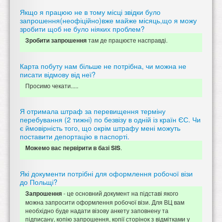
Якщо я працюю не в тому місці звідки було
запрошення(неофіційно)вже майже місяць,що я можу
зробити щоб не було ніяких проблем?
там де працюєте насправді.
Зробити запрошення
Карта побуту нам більше не потрібна, чи можна не
писати відмову від неї?
Просимо чекати.....
Я отримала штраф за перевищення терміну
перебування (2 тижні) по безвізу в одній із країн ЄС. Чи
є ймовірність того, що окрім штрафу мені можуть
поставити депортацію в паспорті.
.
Можемо вас первірити в базі SIS
Які документи потрібні для оформлення робочої візи
до Польщі?
- це основний документ на підставі якого
Запрошення
можна запросити оформлення робочої візи. Для ВЦ вам
необхідно буде надати візову анкету заповнену та
підписану, копію запрошення, копії сторінок з відмітками у