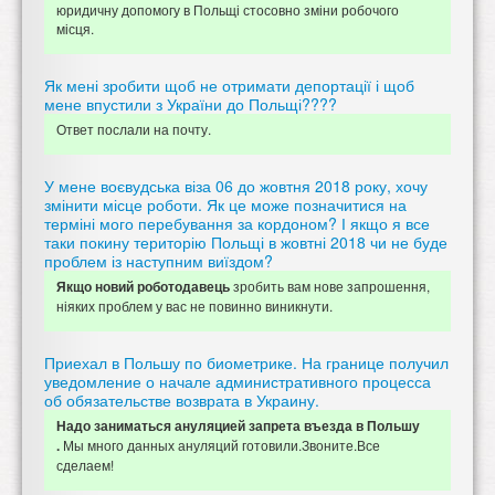
юридичну допомогу в Польщі стосовно зміни робочого
місця.
Як мені зробити щоб не отримати депортації і щоб
мене впустили з України до Польщі????
Ответ послали на почту.
У мене воєвудська віза 06 до жовтня 2018 року, хочу
змінити місце роботи. Як це може позначитися на
терміні мого перебування за кордоном? І якщо я все
таки покину територію Польщі в жовтні 2018 чи не буде
проблем із наступним виїздом?
зробить вам нове запрошення,
Якщо новий роботодавець
ніяких проблем у вас не повинно виникнути.
Приехал в Польшу по биометрике. На границе получил
уведомление о начале административного процесса
об обязательстве возврата в Украину.
Надо заниматься ануляцией запрета въезда в Польшу
Мы много данных ануляций готовили.Звоните.Все
.
сделаем!