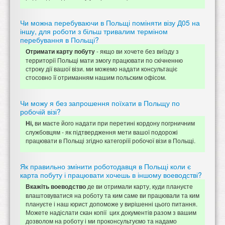
Чи можна перебуваючи в Польщі поміняти візу Д05 на
іншу, для роботи з більш тривалим терміном
перебування в Польщі?
- якщо ви хочете без виїзду з
Отримати карту побуту
территорії Польщі мати змогу працювати по скічненню
строку дії вашої візи. ми можемо надати консультаціє
стосовно її отриманням нашим польским офісом.
Чи можу я без запрошення поїхати в Польщу по
робочій візі?
ви маєте його надати при перетині кордону погрничним
Ні,
службовцям - як підтвердження мети вашої подорожі
працювати в Польщі згідно категоріїї робочої візи в Польщі.
Як правильно змінити роботодавця в Польщі коли є
карта побуту і працювати хочешь в іншому воеводстві?
де ви отримали карту, куди плануєте
Вкажіть воеводство
влаштовуватися на роботу та ким саме ви працювали та ким
плануєте і наш юрист допоможе у вирішенні цього питання.
Можете надіслати скан копії цих документів разом з вашим
дозволом на роботу і ми проконсультуємо та надамо