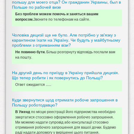
польшу для моего отца? Он гражданин Украины, был в
Польше по рабочей визе
Без проблем можем помочь и заняться вашим
Звоните по телефонам на сайте.
вопросом.
Чоловіка децизії ще не було. Але потрібно у зв'язку з
карантином їхати на Україну. Чи будуть у майбутньому
проблеми з отриманням візи?
Більш розгорнуту відповідь послали вам
Не повинно бути.
на пошту.
На другий день по приїзду в Україну прийшла дицизія.
Що тепер робити і як повернутись до Польщі?
Ответ ожидается ......
Куди звернутися щод отримати робоче запрошення в
Польщу роботодавцю?
по місцю реестрації його підприємства необхідно
В Уженд
звертатися стоссовно оформлення робочго запрошення.
Ми можемо надати супровід або консультації стосовно
отримання робочого запрошення для вашої дочки. Будемо
раді надати допомогу у вирішенні цього питання.