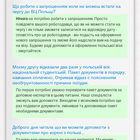
Що робити з запрошенням коли не можеш встати на
чергу до ВЦ Польщі?
не потрібно робити з запрошенням. Просто
Нічого
повідомте вашого роботодавця, що ви не можете стати на
чергу і як тільки зможете записатися на відповідну дату -
сповістіть про це роботодавця - він подасть на оформення
нового запрошення та зможе його надіслати вам на подачу
на візу. Будемо раді допомогти в оформленні польської візи
- звертайтеся.
Моєму другу відказали два рази у польській візі
національній студентській. Пакет документів в порядку,
навчання оплачено. Отримав відказ с поясненням
необгрунтованності причини поїздки.
По-перше потрібно уважно перевірити пакет документів за
допомою експертів в цьому питанні. Наші спеціалісти
зможуть вам допомогти. Виходячи з вісиновків потрібно ще
раз подавати документи, змінивши та доповнивши пакет
необхідними документами.
Доброго дня читала що ви можете допомогти з
документами про корені з польші...
Радимо вам звернутися до наших експертів. Ми маємо