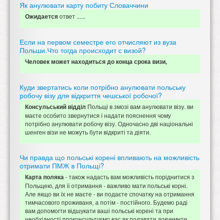
Як анулювати карту побиту Словаччини
ответ ......
Ожидается
Если на первом семестре его отчисляют из вуза
Польши.Что тогда происходит с визой?
Человек может находиться до конца срока визи,
Куди звертатись коли потрібно анулювати польську
робочу візу для відкриття чешської робочої?
Польщі в змозі вам анулювати візу. ви
Консульський відділ
маєте особито звернутися і надати пояснення чому
потрібно анулювати робочу візу. Одночасно дві національні
шенген візи не можуть бути відкриті та діяти.
Чи правда що польські корені впливають на можливість
отримати ПМЖ в Польщі?
- також надасть вам можливість поріднитися з
Карта поляка
Польщею, для її отримання - важливо мати польські корні.
Але якщо ви їх не маєте - ви подаєте спочатку на отримання
тимчасового проживаня, а потім - постійного. Будемо раді
вам допомогти відшукати ваші польські корені та при
необхідності проконсультуємо вас як подавати докуемнти