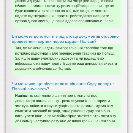
довести документально, що мали місце реєстарції в іншій
області на момент початку реєстраціїї запрошення - це не
буде впливати на рішення по візі, але якщо не можете
надати підтвердження - просіть роботодавця написати
супровідного листа, що ваша адреса проживання є іншою.
Ви можете допомогти в підготовці документів стосовно
провезення тварини через кордон Польщі?
ми можемо надати вам розяснення стосовно того що
Так,
потрібно підготувати для перевезення тварини до Польщі.
Залиште вашу електронну адресу та ми надашлемо
інформацію на вашу пошту. Будемо раді допомогти вивезти
домашніх улюбленців до Польщі.
Чи можливо що після оплати рішення Суду депорт з
Польщі анулюють?
сканкопію рішення про сплату та про
Надішліть
депортацію нам на пошту - розглянувши їх наші юристи
зможуть оцінити вашу ситуацію, проте рекоменжуємо вам
сплатити вказаний штраф, адже рішення суду потрібно
виконувати інакше ви малоймовірно зможете отримати візу
до Польщі наступнго разу або до іншої країни шенген зони.