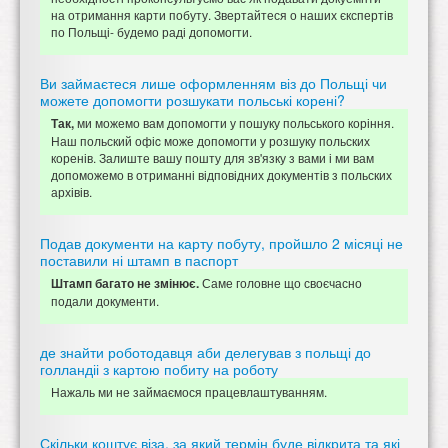
на отримання карти побуту. Звертайтеся о наших єкспертів
по Польщі- будемо раді допомогти.
Ви займаєтеся лише оформленням віз до Польщі чи
можете допомогти розшукати польські корені?
ми можемо вам допомогти у пошуку польського коріння.
Так,
Наш польский офіc може допомогти у розшуку польских
коренів. Залиште вашу пошту для зв'язку з вами і ми вам
допоможемо в отриманні відповідних документів з польских
архівів.
Подав документи на карту побуту, пройшло 2 місяці не
поставили ні штамп в паспорт
Саме головне що своєчасно
Штамп багато не змінює.
подали документи.
де знайти роботодавця аби делегував з польщі до
голландіі з картою побиту на роботу
Нажаль ми не займаємося працевлаштуванням.
Скільки коштує віза, за який термін буде відкрита та які