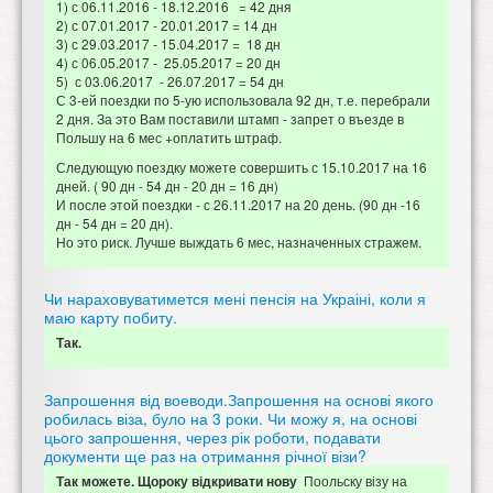
1) с 06.11.2016 - 18.12.2016 = 42 дня
2) с 07.01.2017 - 20.01.2017 = 14 дн
3) с 29.03.2017 - 15.04.2017 = 18 дн
4) с 06.05.2017 - 25.05.2017 = 20 дн
5) с 03.06.2017 - 26.07.2017 = 54 дн
С 3-ей поездки по 5-ую использовала 92 дн, т.е. перебрали
2 дня. За это Вам поставили штамп - запрет о въезде в
Польшу на 6 мес +оплатить штраф.
Следующую поездку можете совершить с 15.10.2017 на 16
дней. ( 90 дн - 54 дн - 20 дн = 16 дн)
И после этой поездки - с 26.11.2017 на 20 день. (90 дн -16
дн - 54 дн = 20 дн).
Но это риск. Лучше выждать 6 мес, назначенных стражем.
Чи нараховуватимется мені пенсія на Украіні, коли я
маю карту побиту.
Так.
Запрошення від воеводи.Запрошення на основі якого
робилась віза, було на 3 роки. Чи можу я, на основі
цього запрошення, через рік роботи, подавати
документи ще раз на отримання річної візи?
Поольску візу на
Так можете. Щороку відкривати нову