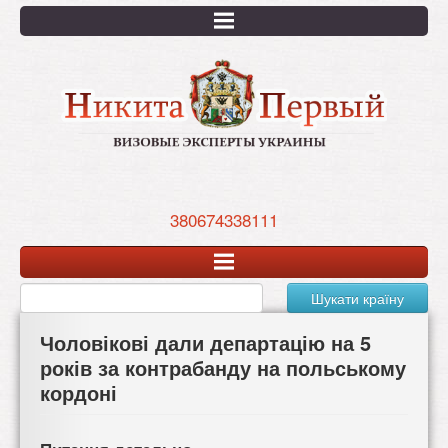
Перейти
к
основному
содержанию
380674338111
Шукати країну
Чоловікові дали департацію на 5
років за контрабанду на польському
кордоні