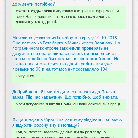
документи потрібно?
в яку країну вас цікавить оформлення
Вкажіть будь-ласка
візи? Наші експерти детально вас проконсультують та
допоможуть в відкритті.
Моя жена уезжала из Гетеборга в среду 10.10.2018.
Она летела из Гетеборга в Минск через Варшаву. На
пограничном контроле закончили проверять ее
документы и она решила спросить сколько дней ей
еще можно было бы остаться в шенгенской зоне. Но
вышло так, что количество дней пребывания уже
превысило 90 и на тот момент составляло 104.
Очікується.
Добрий день. Як мені з дитиною поїхати до Польщі
зараз. Під час карантину. Що потрібно, щоб виїхати.
Мати документи зі школи Польскоі і ваші документи з праці.
Якщо я вчуся в Україні на денному відділенні, чи можу
я відкрити робочу візу в Польщу?
ви можете надавати документи до розгляду на
Так,
отримання візи на підставі навчання в Україні, при умові