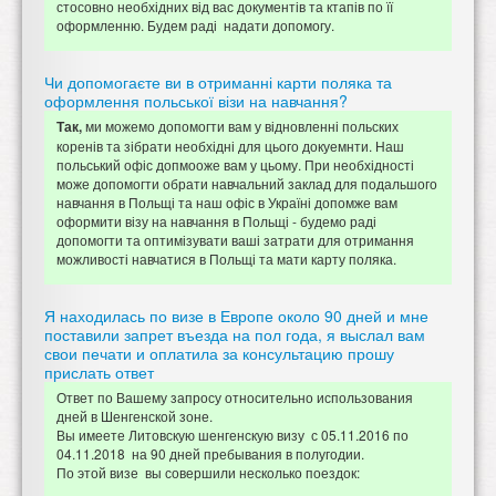
стосовно необхідних від вас документів та ктапів по її
оформленню. Будем раді надати допомогу.
Чи допомогаєте ви в отриманні карти поляка та
оформлення польської візи на навчання?
ми можемо допомогти вам у відновленні польских
Так,
коренів та зібрати необхідні для цього докуемнти. Наш
польський офіс допмооже вам у цьому. При необхідності
може допомогти обрати навчальний заклад для подальшого
навчання в Польщі та наш офіс в Україні допомже вам
оформити візу на навчання в Польщі - будемо раді
допомогти та оптимізувати ваші затрати для отримання
можливості навчатися в Польщі та мати карту поляка.
Я находилась по визе в Европе около 90 дней и мне
поставили запрет въезда на пол года, я выслал вам
свои печати и оплатила за консультацию прошу
прислать ответ
Ответ по Вашему запросу относительно использования
дней в Шенгенской зоне.
Вы имеете Литовскую шенгенскую визу с 05.11.2016 по
04.11.2018 на 90 дней пребывания в полугодии.
По этой визе вы совершили несколько поездок: