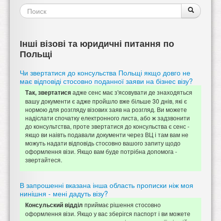
Форма
Поиск
Поиск
поиска
Інші візові та юридичні питання по
Польщі
Чи звертатися до консульства Польщі якщо довго не
має відповіді стосовно поданної заяви на бізнес візу?
адже сенс має з'ясовувати де знаходяться
Так, звертатися
вашу документи є адже пройшло вже більше 30 днів, які є
нормою для розгляду візових заяв на розгляд. Ви можете
надіслати спочатку електронного листа, або ж задзвонити
до консультства, проте звертатися до консульства є сенс -
якщо ви наівть подавали документи через ВЦ і там вам не
можуть надати відповідь стосовно вашого запиту щодо
оформлення візи. Якщо вам буде потрібна допомога -
звертайтеся.
В запрошенні вказана інша область прописки ніж моя
нинішня - мені дадуть візу?
приймає рішення стосовно
Консульский відділ
оформлення візи. Якщо у вас зберігся паспорт і ви можете