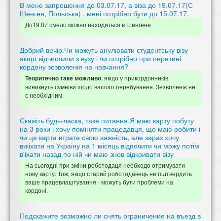
В мене запрошення до 03.07.17, а віза до 19.07.17(С
Шенген, Польська) , мені потрібно бути до 15.07.17.
До19.07 смело можно находиться в Шенгене
Добрий вечір.Чи можуть анулювати студентську візу
якщо відчислили з вузу і чи потрібно при перетині
кордону зезволенія на навчання?
, якщо у прикордонників
Теоритечно таке можливо
виникнуть сумніви щодо вашого перебування. Зезволеніє не
є необхідним.
Скажіть будь-ласка, таке питання.Я маю карту побуту
на 3 роки і хочу поміняти працедавця, що маю робити і
чи ця карта втрате свою важність, але зараз хочу
виііхати на Украіну на 1 місяць відпочити чи можу потім
в'іхати назад по ній чи маю знов відкривати візу
На сьогодні при зміни роботодаця необходо отримувати
нову карту. Тож, якщо старий роботодавець не підтвердить
ваше працевлаштування - можуть бути проблеми на
кордоні.
Подскажите возможно ли снять ограничение на въезд в