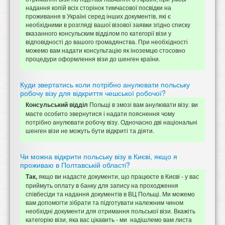
надання копій всіх сторінок тимчасової посвідки на
проживання в Україні серед інших документів, які є
необхідними в розгляді вашої візової заявки згідно списку
вказанного консульским відділом по категорії візи у
відповідності до вашого громадянства. При необхідності
можемо вам надати консультацію як іноземцю стосовно
процедури оформлення візи до шенген країни.
Куди звертатись коли потрібно анулювати польську
робочу візу для відкриття чешської робочої?
Польщі в змозі вам анулювати візу. ви
Консульський відділ
маєте особито звернутися і надати пояснення чому
потрібно анулювати робочу візу. Одночасно дві національні
шенген візи не можуть бути відкриті та діяти.
Чи можна відкрити польську візу в Києві, якщо я
проживаю в Полтавській області?
якщо ви надасте документи, що працюєте в Києві - у вас
Так,
приймуть оплату в банку для запису на проходження
співбесіди та надання документів в ВЦ Польщі. Ми можемо
вам допомогти зібрати та підготувати належним чином
необхідні документи для отримання польської візи. Вкажіть
категорію візи, яка вас цікавить - ми надішлемо вам листа