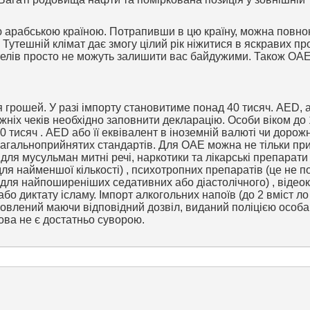
ю арабською країною. Потрапивши в цю країну, можна повн
 Тутешній клімат дає змогу цілий рік ніжитися в яскравих п
отелів просто не можуть залишити вас байдужими. Також ОА
 грошей. У разі імпорту становитиме понад 40 тисяч. AED, 
жніх чеків необхідно заповнити декларацію. Особи віком до
0 тисяч . AED або її еквівалент в іноземній валюті чи дорожн
 загальноприйнятих стандартів. Для ОАЕ можна не тільки пр
для мусульман митні речі, наркотики та лікарські препарати 
ля найменшої кількості) , психотропних препаратів (це не 
 для найпоширеніших седативних або діастолічного) , відеок
або диктату ісламу. Імпорт алкогольних напоїв (до 2 вміст л
мовлений маючи відповідний дозвіл, виданий поліцією особ
ова не є достатньо суворою.