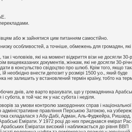
АЕ.
 перекладами.
вцям або ж зайнятися цим питанням самостійно.
 низку особливостей, а точніше, обмежень для громадян, які
так і чоловіків, які на момент відкриття візи не досягли 30-
Крім вищевказаних документів, жінкам, які не досягли 30-річ
одати в консульство свідоцтво про шлюб. Крім того, якщо так
, їй необхідно внести депозит у розмірі 1500 у.о., який буде
нка не залишить у встановлений термін країну, тобто на тер
обочих днів, але варто врахувати, що у громадянина Арабсь
субота, в той час як у нас субота і неділя.
говорів за умови контролю закордонних справ і національної
но адміністративне правління Перською Затокою, на узбереж
тока складалася з Абу-Дабі, Адман, Аль-Фуджейра, Ришард,
Арабські Емірати. У 1972 році до них приєднався емірат Рас
Арабських Еміратах високий і наближається до рівня ВВП
Багаті родовища нафти та поміркована позиція у зовнішній