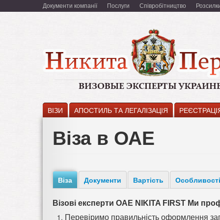
Перейти
Документи компанії
Послуги
Співробітництво
Розсилк
к
основному
содержанию
ВІЗИ
АПОСТИЛЬ ТА ЛЕГАЛІЗАЦІЯ
РЕЄСТРАЦІ
Віза в ОАЕ
Віза
Документи
Вартість
Особливост
Візові експерти ОАЕ NIKITA FIRST Ми про
Перевіримо правильність оформлення зап