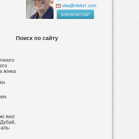
visa@nikita1.com
ASKWHATSAP
Поиск по сайту
річного
ного
а жінка
мін
ких
жі якої
 Дубай,
-аль-