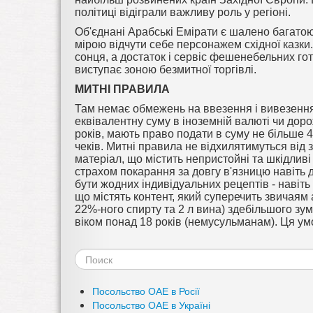
політиці відіграли важливу роль у регіоні.
Об'єднані Арабські Емірати є шалено багато
мірою відчути себе персонажем східної казки.
сонця, а достаток і сервіс фешенебельних г
виступає зоною безмитної торгівлі.
МИТНІ ПРАВИЛА
Там немає обмежень на ввезення і вивезення
еквівалентну суму в іноземній валюті чи доро
років, мають право подати в суму не більше 4
чеків. Митні правила не відхилятимуться від
матеріал, що містить непристойні та шкідливі 
страхом покарання за довгу в'язницю навіть д
бути жодних індивідуальних рецептів - навіть
що містять контент, який суперечить звичаям 
22%-ного спирту та 2 л вина) здебільшого зу
віком понад 18 років (немусульманам). Ця ум
Форма
поиска
Посольство ОАЕ в Росії
Посольство ОАЕ в Україні