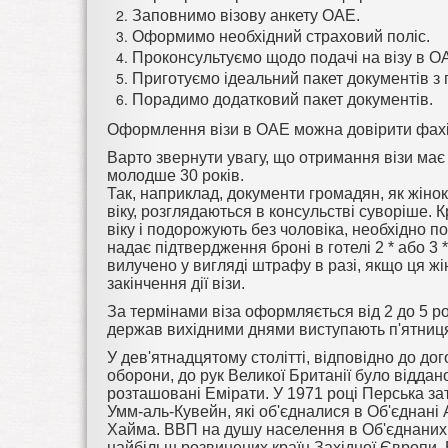
Заповнимо візову анкету ОАЕ.
Оформимо необхідний страховий поліс.
Проконсультуємо щодо подачі на візу в О
Приготуємо ідеальний пакет документів з
Порадимо додатковий пакет документів.
Оформлення візи в ОАЕ можна довірити фахі
Варто звернути увагу, що отримання візи має
молодше 30 років.
Так, наприклад, документи громадян, як жінок, 
віку, розглядаються в консульстві суворіше. 
віку і подорожують без чоловіка, необхідно п
надає підтвердження броні в готелі 2 * або 3 *
вилучено у вигляді штрафу в разі, якщо ця жі
закінчення дії візи.
За термінами віза оформляється від 2 до 5 р
держав вихідними днями виступають п'ятниця і 
У дев'ятнадцятому столітті, відповідно до до
оборони, до рук Великої Британії було відда
розташовані Емірати. У 1971 році Перська за
Умм-аль-Кувейн, які об'єдналися в Об'єднані 
Хайма. ВВП на душу населення в Об'єднаних 
найбільш розвинених країн Західної Європи. 