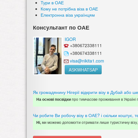
Тури в ОАЕ
Кому не потрібна віза в ОАЕ
Електронна віза українцям
Консультант по ОАЕ
IGOR
+380672338111
+380674338111
visa@nikita1.com
ASKWHATSAP
Як громадянину Нігерії відкрити візу в Дубай або ше
про тимчасове проживання в Україні 
На основі посвідки
Чи робите Ви робочу візу в ОАЕ? і скільки коштує, 
ми можемо допомогти отримати лише туристичну візу,
Ні,