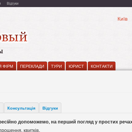
и
Відгуки
Київ
Я ФІРМ
ПЕРЕКЛАДИ
ТУРИ
ЮРИСТ
КОНТАКТИ
і
Консультація
Відгуки
фесійно допоможемо, на перший погляд у простих речах
рошення, квитків.