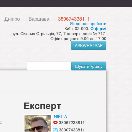
Дніпро
Варшава
380674338111
Як до нас проїхати
Київ, 02-000.
О фірмі
вул. Січових Стрільців, 77, 7 поверх, офіс № 717
Офіс працює с 9:00 до 17:00
ASKWHATSAP
Шукати країну
Експерт
NIKITA
:
380672338111
380674338111