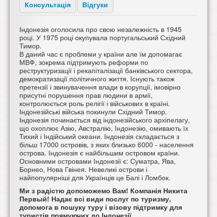
Консультація
Відгуки
Індонезія оголосила про свою незалежність в 1945
році. У 1975 році окупувала португальський Східний
Тимор.
В даний час є проблеми у країни але їм допомагає
МВФ, зокрема підтримують реформи по
реструктуризації і рекапіталізації банківського сектора,
демократизації політичного життя. Існують також
претензії і звинувачення влади в корупції, імовірно
присутні порушення прав людини в армії,
контролюється роль релігії і військових в країні.
Індонезійські війська покинули Східний Тимор.
Індонезія починається від індонезійського архіпелагу,
що охоплює Азію, Австралію, Індонезію, омивають їх
Тихий і Індійський океани. Індонезія складається з
більш 17000 островів, з яких близько 6000 - населення
острова. Індонезія є найбільшим островом країни.
Основними островами Індонезії є: Суматра, Ява,
Борнео, Нова Гвінея. Невеликі острови і
найпопулярніші для Українців це Балі і Ломбок.
Ми з радістю допоможемо Вам! Компанія Никита
Первый! Надає всі види послуг по туризму,
допомога в пошуку туру і візову підтримку для
туристів прямуючих до Індонезії.