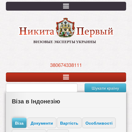
Перейти
к
основному
содержанию
380674338111
Шукати країну
Віза в Індонезію
Віза
Документи
Вартість
Особливості