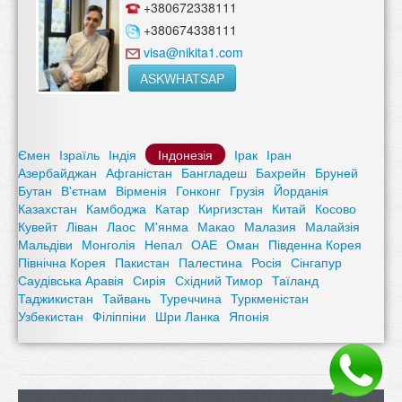
+380672338111
+380674338111
visa@nikita1.com
ASKWHATSAP
Ємен
Ізраїль
Індія
Індонезія
Ірак
Іран
Азербайджан
Афганістан
Бангладеш
Бахрейн
Бруней
Бутан
В'єтнам
Вірменія
Гонконг
Грузія
Йорданія
Казахстан
Камбоджа
Катар
Киргизстан
Китай
Косово
Кувейт
Ліван
Лаос
М'янма
Макао
Малазия
Малайзія
Мальдіви
Монголія
Непал
ОАЕ
Оман
Південна Корея
Північна Корея
Пакистан
Палестина
Росія
Сінгапур
Саудівська Аравія
Сирія
Східний Тимор
Таїланд
Таджикистан
Тайвань
Туреччина
Туркменістан
Узбекистан
Філіппіни
Шри Ланка
Японія