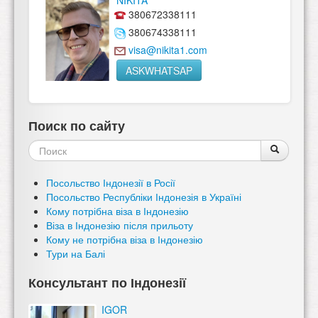
NIKITA
380672338111
380674338111
visa@nikita1.com
ASKWHATSAP
Поиск по сайту
Форма
Поиск
Поиск
поиска
Посольство Індонезії в Росії
Посольство Республіки Індонезія в Україні
Кому потрібна віза в Індонезію
Віза в Індонезію після прильоту
Кому не потрібна віза в Індонезію
Тури на Балі
Консультант по Індонезії
IGOR