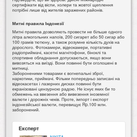
сертифікати від віспи, холери та жовтої щеплення
потрібні лише від жителів заражених районів.
Митні правила Індонезії
Митні правила дозволяють провести не більше одного
літра алкогольних напоїв, 200 сигарет або 50 сигар або
100 грамів тютюну, а також розумне кількість духів на
дорослого. Фотокамери, відеокамери, портативні
радіоприймачі, касетні магнітофони, біноклі та
спортивне обладнання допускаються, якщо вони
вивозяться на виїзді. Вони повинні бути оголошені в
митниці.
Забороненими товарами є вогнепальні зброї,
наркотики, приймачі. Фільми попередньо записані на
відеокасетах і лазерних дисках повинні бути
екранізовані цензурною радою. Не існує яких би то
обмежень на ввезення або вивезення іноземної
валюти і дорожніх чеків. Проте, імпорт і експорт
індонезійської валюти, перевищує Rp.100 млн.
заборонений.
Експерт