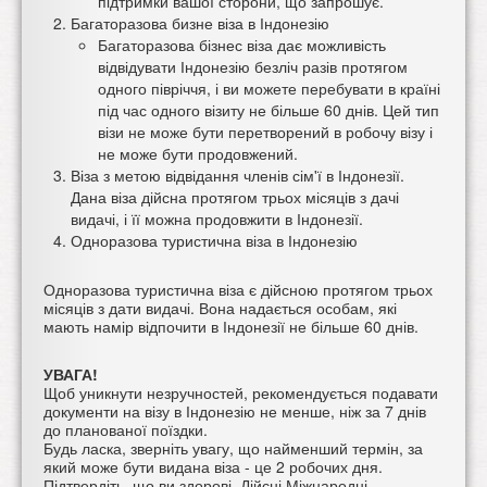
підтримки вашої сторони, що запрошує.
Багаторазова бизне віза в Індонезію
Багаторазова бізнес віза дає можливість
відвідувати Індонезію безліч разів протягом
одного півріччя, і ви можете перебувати в країні
під час одного візиту не більше 60 днів. Цей тип
візи не може бути перетворений в робочу візу і
не може бути продовжений.
Віза з метою відвідання членів сім'ї в Індонезії.
Дана віза дійсна протягом трьох місяців з дачі
видачі, і її можна продовжити в Індонезії.
Одноразова туристична віза в Індонезію
Одноразова туристична віза є дійсною протягом трьох
місяців з дати видачі. Вона надається особам, які
мають намір відпочити в Індонезії не більше 60 днів.
УВАГА!
Щоб уникнути незручностей, рекомендується подавати
документи на візу в Індонезію не менше, ніж за 7 днів
до планованої поїздки.
Будь ласка, зверніть увагу, що найменший термін, за
який може бути видана віза - це 2 робочих дня.
Підтвердіть, що ви здорові. Дійсні Міжнародні