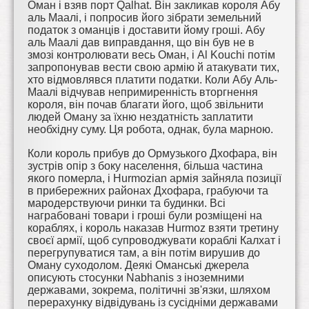
Оман і взяв порт Qalhat. Він закликав короля Абу
аль Маалі, і попросив його зібрати земельний
податок з оманців і доставити йому гроші. Абу
аль Маалі дав виправдання, що він був не в
змозі контролювати весь Оман, і Al Kouchi потім
запропонував вести свою армію й атакувати тих,
хто відмовлявся платити податки. Коли Абу Аль-
Маалі відчував непримиренність вторгнення
короля, він почав благати його, щоб звільнити
людей Оману за їхню нездатність заплатити
необхідну суму. Ця робота, однак, була марною.
Коли король прибув до Ормузького Дхофара, він
зустрів опір з боку населення, більша частина
якого померла, і Hurmozian армія зайняла позиції
в прибережних районах Дхофара, грабуючи та
мародерствуючи ринки та будинки. Всі
награбовані товари і гроші були розміщені на
кораблях, і король наказав Hurmoz взяти третину
своєї армії, щоб супроводжувати кораблі Калхат і
перегрупуватися там, а він потім вирушив до
Оману суходолом. Деякі Оманські джерела
описують стосунки Nabhanis з іноземними
державами, зокрема, політичні зв'язки, шляхом
перерахунку відвідувань із сусідніми державами