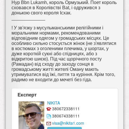
Нур Bbn Lukamh, король Ормузький. Поет король
сховався в Королівстві Bat, і одружився з
донькою свого короля Ісхак.
_____________
! У зв'язку з мусульманськими релігійними і
моральними нормами, рекомендованими
відповідним одягом у громадських місцях. Це
особливо сильно стосується жінок (не з'являтися
в костюмах з оголеними плечима, у шортах, у
дуже короткій сукні або спідницях, або з
відкритою шиєю). Під час щорічного посту
(Рамадан) від сходу до заходу сонця в
громадському житті жителі Оману мають
утримуватися від їжі, пиття та куріння. Крім того,
радимо не входити до мечеті без гіда.
Експерт
NIKITA
380672338111
380674338111
visa@nikita1.com