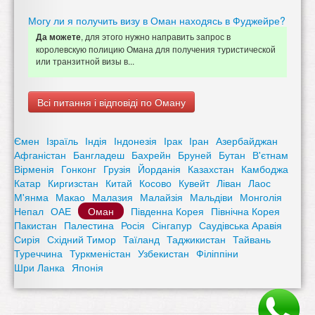
Могу ли я получить визу в Оман находясь в Фуджейре?
, для этого нужно направить запрос в
Да можете
королевскую полицию Омана для получения туристической
или транзитной визы в...
Всі питання і відповіді по Оману
Ємен
Ізраїль
Індія
Індонезія
Ірак
Іран
Азербайджан
Афганістан
Бангладеш
Бахрейн
Бруней
Бутан
В'єтнам
Вірменія
Гонконг
Грузія
Йорданія
Казахстан
Камбоджа
Катар
Киргизстан
Китай
Косово
Кувейт
Ліван
Лаос
М'янма
Макао
Малазия
Малайзія
Мальдіви
Монголія
Непал
ОАЕ
Оман
Південна Корея
Північна Корея
Пакистан
Палестина
Росія
Сінгапур
Саудівська Аравія
Сирія
Східний Тимор
Таїланд
Таджикистан
Тайвань
Туреччина
Туркменістан
Узбекистан
Філіппіни
Шри Ланка
Японія