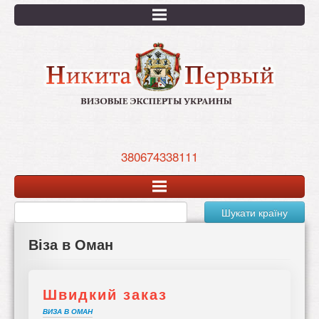
Перейти
к
основному
содержанию
380674338111
Шукати країну
Віза в Оман
Швидкий заказ
ВИЗА В ОМАН