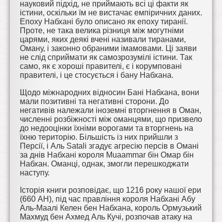
науковий підхід, не приймають всі ці факти як
істини, оскільки їм не вистачає емпіричних даних.
Епоху Набхані було описано як епоху тиранії.
Проте, не така велика різниця між могутніми
царями, яких деякі вчені називали тиранами,
Оману, і законно обраними імамовами. Ці заяви
не слід сприймати як самозрозумілі істини. Так
само, як є хороші правителі, є і корумповані
правителі, і це стосується і бану Набхана.
Щодо міжнародних відносин Бані Набхана, вони
мали позитивні та негативні сторони. До
негативів належали іноземні вторгнення в Оман,
численні розбіжності між оманцями, що призвело
до недооцінки їхніми ворогами та вторгнень на
їхню територію. Більшість із них прийшли з
Персії, і Аль Satali згадує агресію персів в Омані
за днів Набхані короля Muaammar бін Омар бін
Набхан. Оманці, однак, змогли перешкоджати
наступу.
Історія книги розповідає, що 1216 року нашої ери
(660 AH), під час правління короля Набхані Абу
Аль-Маалі Келен бен Набхана, король Ормузький
Махмуд бен Ахмед Аль Кучі, розпочав атаку на