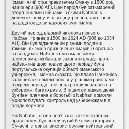
Ісмаїл, який став правителем Оману в 1500 році
нашої ери (906 АГ). Цей період був затьмарений
вторгненнями і війнами, з якими Nabhanis
довелося зіткнутися, як внутрішньо, так і зовні,
на додаток до випадкових змін імамів.
Другий період, відомий як епоха пізнього
Набхані, тривав з 1500 по 1624 AD (906 до 1034
AH). Він був відзначений різними подіями:
такими, як зміна призначених імамів і боротьба
за владу між Набханісом і оманськими
племенами, які бажали захопити владу, проте
найважливішою подією цього періоду була
португальська окупація області оманського
узбережжя, і можна сказати, що влада Набханіса
залишилася обмеженою внутрішніми районами
в окремі періоди, але вона розширювалася на
узбережжі багато разів. В інших випадках, деякі
бунтівні племена в боротьбі з Nabhanis змогли
монополізувати контроль над узбережжям від
влади держави.
Вік Nabahni, назва пов'язана з п'ятисотлітнім
правлінням, був розглянутий безліччю істориків.
Сучасні історики, використовуючи нейтральний