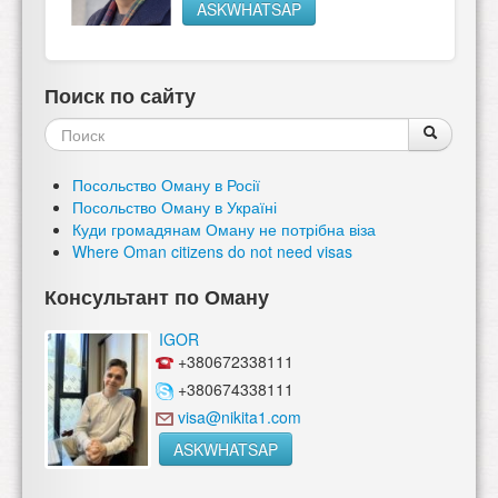
ASKWHATSAP
Поиск по сайту
Форма
Поиск
Поиск
поиска
Посольство Оману в Росії
Посольство Оману в Україні
Куди громадянам Оману не потрібна віза
Where Oman citizens do not need visas
Консультант по Оману
IGOR
+380672338111
+380674338111
visa@nikita1.com
ASKWHATSAP