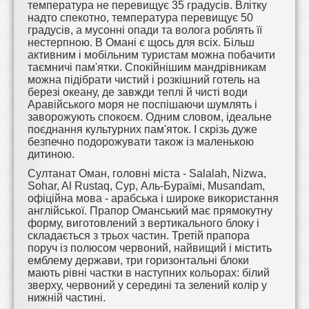
температура не перевищує 35 градусів. Влітку
надто спекотно, температура перевищує 50
градусів, а мусонні опади та волога роблять її
нестерпною. В Омані є щось для всіх. Більш
активним і мобільним туристам можна побачити
таємничі пам'ятки. Спокійнішим мандрівникам
можна підібрати чистий і розкішний готель на
березі океану, де завжди теплі й чисті води
Аравійського моря не поспішаючи шумлять і
заворожують спокоєм. Одним словом, ідеальне
поєднання культурних пам'яток. І скрізь дуже
безпечно подорожувати також із маленькою
дитиною.
Султанат Оман, головні міста - Salalah, Nizwa,
Sohar, Al Rustaq, Сур, Аль-Бураїмі, Musandam,
офіційна мова - арабська і широке використання
англійської. Прапор Оманський має прямокутну
форму, виготовлений з вертикального блоку і
складається з трьох частин. Третій прапора
поруч із полюсом червоний, найвищий і містить
емблему держави, три горизонтальні блоки
мають рівні частки в наступних кольорах: білий
зверху, червоний у середині та зелений колір у
нижній частині.