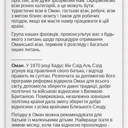
простий, але дуже зрозумілий нам. Оформляємо
візи різних категорій, а це можуть бути:
туристичні візи в Оман, гостьові візи, робочі, візи
з метою бізнес-візиту і також для робочих
поїздок, якщо ви маєте намір працювати в цій
країні.
Група наших фахівців, проконсультує вас з будь-
якого з питань щодо процедури отримання
Оманської візи, термінів її розгляду і багатьох
інших питань.
____________
Оман.
У 1970 році Кадус Ібн Саїд Аль Саїд
усунув від правління свого батька, і відтоді
править як султан. Розпочата за допомогою його
програми реформа відкрила Оман для всього
світу, допомогла зберегти давні традиції, добрі
політичні та військові відносини з Великою
Британією. Поміркована, незалежна зовнішня
політика країни дала змогу зберегти добрі
відносини з усіма країнами Близького Сходу.
Поїздку в Оман можна рекомендувати для
батьків із маленькими дітьми. Найкраще їхати в
зимові місяці, коли там відносно прохолодно -