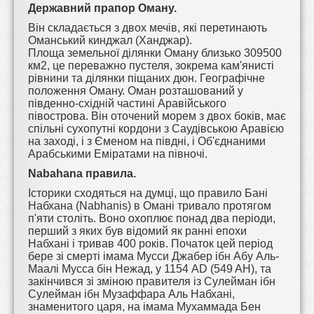
Державний прапор Оману.
Він складається з двох мечів, які перетинають
Оманський кинджал (Ханджар).
Площа земельної ділянки Оману близько 309500
км2, це переважно пустеля, зокрема кам'янисті
рівнини та ділянки піщаних дюн. Географічне
положення Оману. Оман розташований у
південно-східній частині Аравійського
півострова. Він оточений морем з двох боків, має
спільні сухопутні кордони з Саудівською Аравією
на заході, і з Єменом на півдні, і Об'єднаними
Арабськими Еміратами на півночі.
Nabahana правила.
Історики сходяться на думці, що правило Бані
Набхана (Nabhanis) в Омані тривало протягом
п'яти століть. Воно охоплює понад два періоди,
перший з яких був відомий як ранні епохи
Набхані і тривав 400 років. Початок цей період
бере зі смерті імама Мусси Джабер ібн Абу Аль-
Маалі Мусса бін Нежад, у 1154 AD (549 AH), та
закінчився зі зміною правителя із Сулейман ібн
Сулейман ібн Музаффара Аль Набхані,
знаменитого царя, на імама Мухаммада Бен