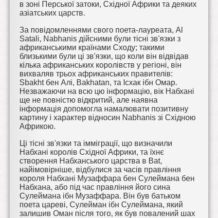
в зоні Перської затоки, Східної Африки та деяких
азіатських царств.
За повідомленнями свого поета-лауреата, Al
Satali, Nabhanis дійсними були тісні зв'язки з
африканськими країнами Сходу; такими
близькими були ці зв'язки, що коли він відвідав
кілька африканських королівств у регіоні, він
вихваляв трьох африканських правителів:
Sbakht бен Алі, Bakhatan, та Ісхак ібн Омар.
Незважаючи на всю цю інформацію, вік Набхані
ще не повністю відкритий, але наявна
інформація допомогла намалювати позитивну
картину і характер відносин Nabhanis зі Східною
Африкою.
Ці тісні зв'язки та імміграції, що визначили
Набхані королів Східної Африки, та їхнє
створення Набханського царства в Bat,
найімовірніше, відбулися за часів правління
короля Набхані Музаффара бен Сулеймана бен
Набхана, або під час правління його сина
Сулеймана ібн Музаффара. Він був батьком
поета цареві, Сулейман ібн Сулеймана, який
залишив Оман після того, як був повалений шах