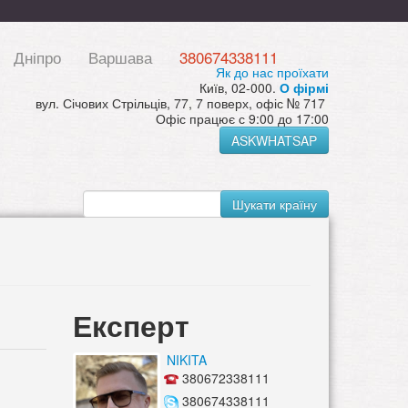
Дніпро
Варшава
380674338111
Як до нас проїхати
Київ, 02-000.
О фірмі
вул. Січових Стрільців, 77, 7 поверх, офіс № 717
Офіс працює с 9:00 до 17:00
ASKWHATSAP
Шукати країну
Експерт
NIKITA
380672338111
380674338111