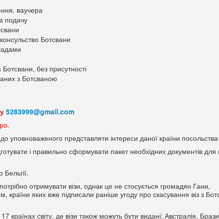
ння, ваучера
а подачу
тсвани
 консульство Ботсвани
кладами
Ботсвани, без присутності
заних з Ботсваною
ту
5283999@gmail.com
ро.
 до уповноваженого представляти інтереси даної країни посольства 
готувати і правильно сформувати пакет необхідних документів для 
 Бельгії.
потрібно отримувати візи, однак це не стосується громадян Гани,
ям, країни яких вже підписали раніше угоду про скасування віз з Бо
 країнах світу, де візи також можуть бути видані: Австралія, Брази