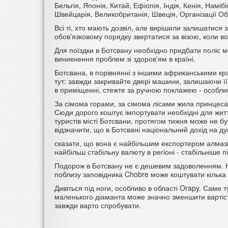
Бельгія, Японія, Китай, Ефіопія, Індія, Кенія, Намі
Швейцарія, Великобританія, Швеція, Організації Об
Всі ті, хто мають дозвіл, але вирішили залишатися 
обов'язковому порядку звертатися за візою, коли в
Для поїздки в Ботсвану необхідно придбати поліс м
виникнення проблем зі здоров'ям в країні.
Ботсвана, в порівнянні з іншими африканськими кра
тут: завжди закривайте двері машини, залишаючи її
в приміщенні, стежте за ручною поклажею - особливо
За сімома горами, за сімома лісами жила принцеса і
Сюди дорого коштує імпортувати необхідні для житт
туристів місті Ботсвани, протягом тижня може не бу
відзначити, що в Ботсвані національний дохід на ду
сказати, що вона є найбільшим експортером алмазів 
найбільш стабільну валюту в регіоні - стабільніше
Подорож в Ботсвану не є дешевим задоволенням. На
поблизу заповідника Chobre може коштувати кілька т
Дивіться під ноги, особливо в області Orapy. Саме т
маленького діаманта може значно зменшити вартіст
завжди варто спробувати.