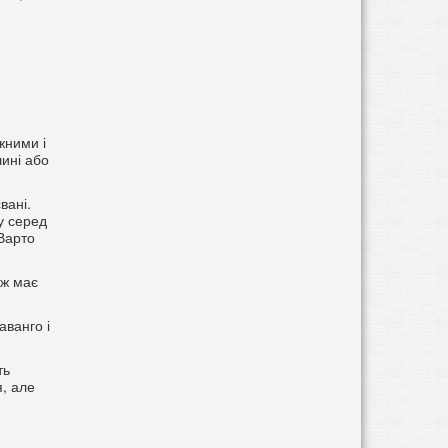
жними і
шині або
вані.
у серед
 Варто
ож має
аванго і
ть
я, але