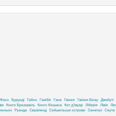
 Фасо
Бурунді
Габон
Гамбія
Гана
Гвінея
Гвінея-Бісау
Джибуті
ви
Конго Браззавіль
Конго Кіншаса
Кот д'Івуар
Ліберія
Лівія
Ле
еюньон
Руанда
Свазіленд
Сейшельські острови
Сенегал
Сеута