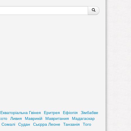
Поиск
Поиск
Екваторіальна Гвінея
Еритрея
Ефіопія
Зімбабве
сото
Ливия
Маврикій
Мавритания
Мадагаскар
Сомалі
Судан
Сьєрра Леоне
Танзанія
Того