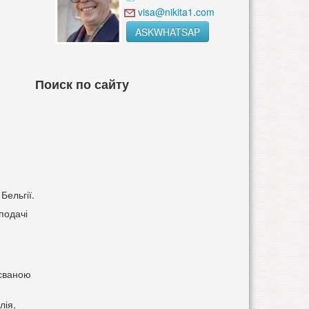
visa@nikita1.com
ASKWHATSAP
Поиск по сайту
Бельгії.
подачі
тсваною
лія,