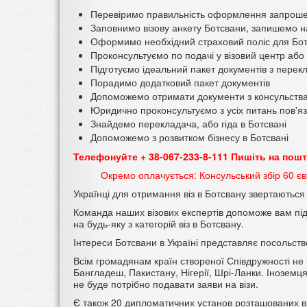
Перевіримо правильність оформлення запроше
Заповнимо візову анкету Ботсвани, запишемо н
Оформимо необхідний страховий поліс для Бо
Проконсультуємо по подачі у візовий центр або
Підготуємо ідеальний пакет документів з пере
Порадимо додатковий пакет документів
Допоможемо отримати документи з консульства 
Юридично проконсультуємо з усіх питань пов'я
Знайдемо перекладача, або гіда в Ботсвані
Допоможемо з розвитком бізнесу в Ботсвані
Телефонуйте + 38-067-233-8-111 Пишіть на пош
Окремо оплачується: Консульський збір 60 єв
Українці для отримання віз в Ботсвану звертаються
Команда наших візових експертів допоможе вам під
на будь-яку з категорій віз в Ботсвану.
Інтереси Ботсвани в Україні представляє посольство
Всім громадянам країн створеної Співдружності не 
Бангладеш, Пакистану, Нігерії, Шрі-Ланки. Іноземц
не буде потрібно подавати заяви на візи.
Є також 20 дипломатичних установ розташованих в 17