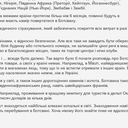
бія, Нігерія, Південна Африка (Преторії, Кейптаун, Йоганнесбург),
'єднаних Націй (Нью-Йорк), Зімбабве і Замбії.
за межами країни протягом більш ніж 6 місяців, повинні будуть в
они мають намір повертатися в Ботсвану.
едичного страхування, який забезпечить покриття всіх витрат в разі
їнами, є відносно безпечною. Але все таки не завадить бути обере
 біля будинку або готельного номера, не залишайте цінні речі в ма
 в багатолюдних місцях, таких як торгові центри і нічні клуби.
 ... всюди було далеко. Так варто було б почати розповідь про Ботс
я товари, а своїх у країні немає. Наприклад, в Maun, найвідомішом
ти в магазинах яєць, тому що їх не встигли отримати з інших країн.
шу населення значно нижче, ніж в Україні.
у світі, а також інших дорогоцінних каменів і золота. Ботсвана так
 південноафриканських ранд, навіть швейцарських франків.
приклад, проживання в кращому кемпінгу для туристів в дельті Ок
исяч доларів за кілька днів.
ут знаходяться найбільші алмазні копальні в світі. Знаходження наві
ь перебування в Ботсвані. Хоча нікому його знайти поки не вдалос