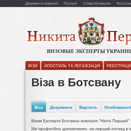
Перейти
Документи компанії
Послуги
Співробітництво
Розсилк
к
основному
содержанию
ВІЗИ
АПОСТИЛЬ ТА ЛЕГАЛІЗАЦІЯ
РЕЄСТРАЦІ
Віза в Ботсвану
Віза
Документи
Вартість
Особливост
Візові Експерти Ботсвани компанія "Нікіта Перший"
Ми професійно допоможемо, на перший погляд в п