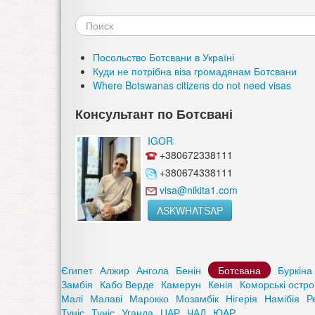
Форма
поиска
Посольство Ботсвани в Україні
Куди не потрібна віза громадянам Ботсвани
Where Botswanas citizens do not need visas
Консультант по Ботсвані
IGOR
+380672338111
+380674338111
visa@nikita1.com
ASKWHATSAP
Єгипет
Алжир
Ангола
Бенін
Ботсвана
Буркіна
Замбія
Кабо Верде
Камерун
Кенія
Коморські остро
Малі
Малаві
Марокко
Мозамбік
Нігерія
Намібія
Р
Туніс
Туніс
Уганда
ЦАР
ЧАД
ЮАР