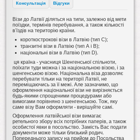
Консультація
Відгуки
Візи до Латвії діляться на типи, залежно від мети
поїздки, термінів перебування, а також кількості
в'їздів на територію країни.
короткострокові візи в Латвію (тип С);
транзитні візи в Латвію (тип А і В);
національні візи в Латвію (тип D).
ця країна - учасниця Шенгенської спільноти,
поїхати туди можна і за національною візою, і за
шенгенською візою. Національна віза дозволяє
перебувати тільки на території Латвії, не
переміщаючись за її межі. Але зазначимо, що
оформлення національної візи не вирізняється
будь-якими спрощеними процедурами або
вимогами порівняно з шенгенською. Тож, яку
саме візу Вам оформляти - вирішуйте самі.
Оформлення латвійської візи вимагає
ретельного збору всіх потрібних паперів, а також
особистої явки в посольство. Замість Вас подати
документи може тільки близький родич.
Попереднього запису на прийом до Посольства