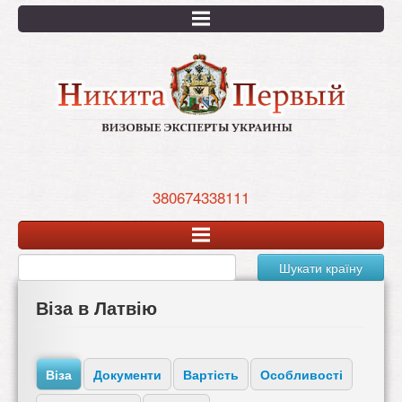
Перейти
к
основному
содержанию
380674338111
Шукати країну
Віза в Латвію
Віза
Документи
Вартість
Особливості