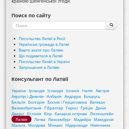
країною Шенгенської Угоди.
Поиск по сайту
Форма
Поиск
Поиск
поиска
Посольство Латвії в Росії
Українські громади в Латвії
Варто знати про Латвію
Що подивитися в Латвії
Посольство Латвії в Україні
Запрошення в Латвію
Консультант по Латвії
Україна
Ірландія
Ісландія
Іспанія
Італія
Австрія
Акротірі і Декелія
Албанія
Андорра
Білорусь
Бельгія
Болгарія
Боснія і Герцеговина
Ватикан
Великобританія
Гібралтар
Гернсі
Греція
Данія
Джерсі
Естонія
Кіпр
Канарскі острови
Ліхтенштейн
Латвія
Литва
Люксембург
Мадейра
Македонія
Мальта
Молдова
Монако
Нідерланди
Німеччина