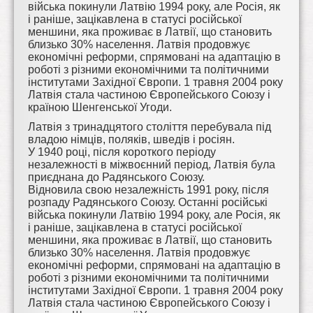
війська покинули Латвію 1994 року, але Росія, як
і раніше, зацікавлена в статусі російської
меншини, яка проживає в Латвії, що становить
близько 30% населення. Латвія продовжує
економічні реформи, спрямовані на адаптацію в
роботі з різними економічними та політичними
інститутами Західної Європи. 1 травня 2004 року
Латвія стала частиною Європейського Союзу і
країною Шенгенської Угоди.
Латвія з тринадцятого століття перебувала під
владою німців, поляків, шведів і росіян.
У 1940 році, після короткого періоду
незалежності в міжвоєнний період, Латвія була
приєднана до Радянського Союзу.
Відновила свою незалежність 1991 року, після
розпаду Радянського Союзу. Останні російські
війська покинули Латвію 1994 року, але Росія, як
і раніше, зацікавлена в статусі російської
меншини, яка проживає в Латвії, що становить
близько 30% населення. Латвія продовжує
економічні реформи, спрямовані на адаптацію в
роботі з різними економічними та політичними
інститутами Західної Європи. 1 травня 2004 року
Латвія стала частиною Європейського Союзу і