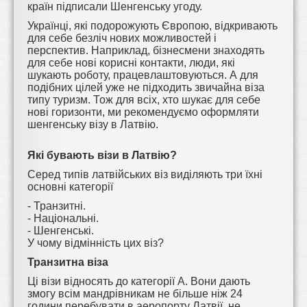
країн підписали Шенгенську угоду.
Українці, які подорожують Європою, відкривають
для себе безліч нових можливостей і
перспектив. Наприклад, бізнесмени знаходять
для себе нові корисні контакти, люди, які
шукають роботу, працевлаштовуються. А для
подібних цілей уже не підходить звичайна віза
типу туризм. Тож для всіх, хто шукає для себе
нові горизонти, ми рекомендуємо оформляти
шенгенську візу в Латвію.
Які бувають візи в Латвію?
Серед типів латвійських віз виділяють три їхні
основні категорії
- Транзитні.
- Національні.
- Шенгенські.
У чому відмінність цих віз?
Транзитна віза
Ці візи відносять до категорії А. Вони дають
змогу всім мандрівникам не більше ніж 24
години перебувати в аеропорту Латвії, не