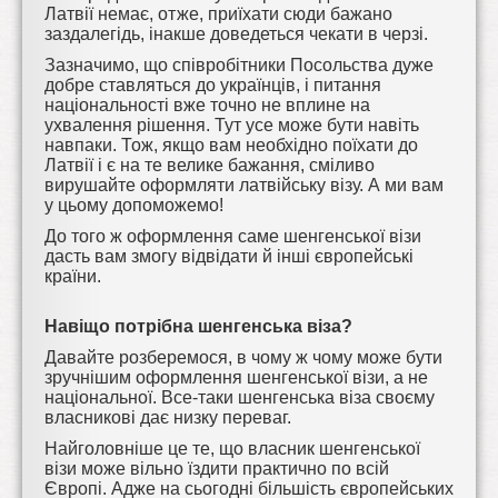
Латвії немає, отже, приїхати сюди бажано
заздалегідь, інакше доведеться чекати в черзі.
Зазначимо, що співробітники Посольства дуже
добре ставляться до українців, і питання
національності вже точно не вплине на
ухвалення рішення. Тут усе може бути навіть
навпаки. Тож, якщо вам необхідно поїхати до
Латвії і є на те велике бажання, сміливо
вирушайте оформляти латвійську візу. А ми вам
у цьому допоможемо!
До того ж оформлення саме шенгенської візи
дасть вам змогу відвідати й інші європейські
країни.
Навіщо потрібна шенгенська віза?
Давайте розберемося, в чому ж чому може бути
зручнішим оформлення шенгенської візи, а не
національної. Все-таки шенгенська віза своєму
власникові дає низку переваг.
Найголовніше це те, що власник шенгенської
візи може вільно їздити практично по всій
Європі. Адже на сьогодні більшість європейських