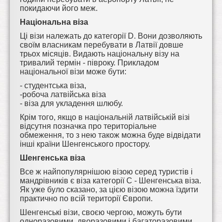
покидаючи його меж.
Національна віза
Ці візи належать до категорії D. Вони дозволяють
своїм власникам перебувати в Латвії довше
трьох місяців. Видають національну візу на
тривалий термін - півроку. Прикладом
національної візи може бути:
- студентська віза,
-робоча латвійська віза
- віза для укладення шлюбу.
Крім того, якщо в національній латвійській візі
відсутня позначка про територіальне
обмеження, то з нею також можна буде відвідати
інші країни Шенгенського простору.
Шенгенська віза
Все ж найпопулярнішою візою серед туристів і
мандрівників є віза категорії С - Шенгенська віза.
Як уже було сказано, за цією візою можна їздити
практично по всій території Європи.
Шенгенські візи, своєю чергою, можуть бути
одноразовими, дворазовими і багаторазовими