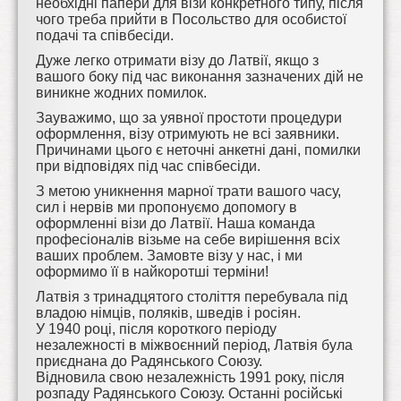
необхідні папери для візи конкретного типу, після
чого треба прийти в Посольство для особистої
подачі та співбесіди.
Дуже легко отримати візу до Латвії, якщо з
вашого боку під час виконання зазначених дій не
виникне жодних помилок.
Зауважимо, що за уявної простоти процедури
оформлення, візу отримують не всі заявники.
Причинами цього є неточні анкетні дані, помилки
при відповідях під час співбесіди.
З метою уникнення марної трати вашого часу,
сил і нервів ми пропонуємо допомогу в
оформленні візи до Латвії. Наша команда
професіоналів візьме на себе вирішення всіх
ваших проблем. Замовте візу у нас, і ми
оформимо її в найкоротші терміни!
Латвія з тринадцятого століття перебувала під
владою німців, поляків, шведів і росіян.
У 1940 році, після короткого періоду
незалежності в міжвоєнний період, Латвія була
приєднана до Радянського Союзу.
Відновила свою незалежність 1991 року, після
розпаду Радянського Союзу. Останні російські